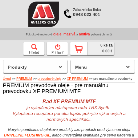
Zákaznícka linka
0948 023 401
oleje
mazivá
aditíva
Pokrokové motorové
,
a
pohonných hmôt
0 ks za
0,00 €
Hľadať
Prihlásiť
Produkty
Menu
Úvod
>>
PREMIUM
>>
prevodové oleje
>>
XF PREMIUM
>>
pre manuálne prevodovky
PREMIUM prevodové oleje - pre manuálnu
prevodovku XF PREMIUM MTF
Rad XF PREMIUM MTF
je vylepšeným nástupcom radu TRX Synth.
Vylepšená receptúra ponúka lepšie pokrytie výkonových a
normových špecifikácií.
Navyše ponúkame doplnkové produkty ako preplach pred výmenou oleja
DRIVELINE FLUSHING OIL
, alebo univerzálna kvapalina pre servo riadenia a