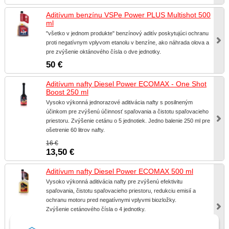
Aditívum benzínu VSPe Power PLUS Multishot 500
ml
"všetko v jednom produkte" benzínový aditív poskytujúci ochranu
proti negatívnym vplyvom etanolu v benzíne, ako náhrada olova a
pre zvýšenie oktánového čísla o dve jednotky.
50 €
Aditívum nafty Diesel Power ECOMAX - One Shot
Boost 250 ml
Vysoko výkonná jednorazové aditivácia nafty s posilneným
účinkom pre zvýšenú účinnosť spaľovania a čistotu spaľovacieho
priestoru. Zvýšenie cetánu o 5 jednotiek. Jedno balenie 250 ml pre
ošetrenie 60 litrov nafty.
16 €
13,50 €
Aditívum nafty Diesel Power ECOMAX 500 ml
Vysoko výkonná aditivácia nafty pre zvýšenú efektivitu
spaľovania, čistotu spaľovacieho priestoru, redukciu emisií a
ochranu motoru pred negatívnymi vplyvmi biozložky.
Zvýšenie cetánového čísla o 4 jednotky.
Jedno balenie 500 ml na aditivácii 500 litrov nafty.