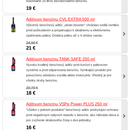
maximálne 20 litrov bezolovnatého benzínu.
19 €
Aditívum benzínu CVL EXTRA 500 ml
Výkonný benzínový aditív „oktan booster“ chrániaci sedlá ventilov
pred poškodením a prispievajúci k ideálnemu a efektívnemu
spaľovaniu paliva. Dodáva palivu až o 4 oktány naviac.
24,90 €
21 €
Aditívum benzínu TANK SAFE 250 ml
Vysoko kvalitný benzínový aditív proti korózii v palivovom
systéme a proti odparovaniu benzínu. Vynikajúci produkt pre
posezónnu odstávku vozidla alebo motocyklu. Vhodný je pre
všetky druhy benzínu.
20,70 €
18 €
Aditívum benzínu VSPe Power PLUS 250 ml
"všetko v jednom produkte" benzínový aditív poskytujúci ochranu
proti negatívnym vplyvom etanolu v benzíne, ako náhrada olova a
pre zvýšenie oktánového čísla o dve jednotky.
16 €