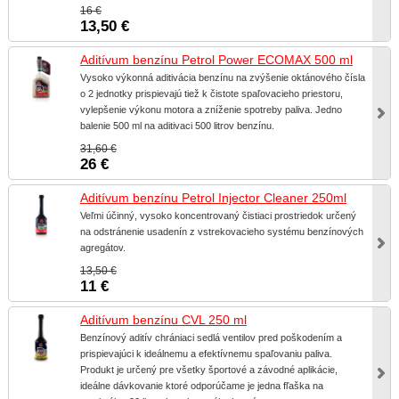
16 €
13,50 €
Aditívum benzínu Petrol Power ECOMAX 500 ml
Vysoko výkonná aditivácia benzínu na zvýšenie oktánového čísla
o 2 jednotky prispievajú tiež k čistote spaľovacieho priestoru,
vylepšenie výkonu motora a zníženie spotreby paliva. Jedno
balenie 500 ml na aditivaci 500 litrov benzínu.
31,60 €
26 €
Aditívum benzínu Petrol Injector Cleaner 250ml
Veľmi účinný, vysoko koncentrovaný čistiaci prostriedok určený
na odstránenie usadenín z vstrekovacieho systému benzínových
agregátov.
13,50 €
11 €
Aditívum benzínu CVL 250 ml
Benzínový aditív chrániaci sedlá ventilov pred poškodením a
prispievajúci k ideálnemu a efektívnemu spaľovaniu paliva.
Produkt je určený pre všetky športové a závodné aplikácie,
ideálne dávkovanie ktoré odporúčame je jedna fľaška na