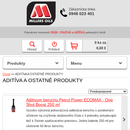
Zákaznícka linka
0948 023 401
oleje
mazivá
aditíva
Pokrokové motorové
,
a
pohonných hmôt
0 ks za
0,00 €
Hľadať
Prihlásiť
Produkty
Menu
Úvod
>>
ADITÍVA A OSTATNÉ PRODUKTY
ADITÍVA A OSTATNÉ PRODUKTY
Aditívum benzínu Petrol Power ECOMAX - One
Shot Boost 250 ml
Vysoko výkonná jednorázová aditivácia benzínu s posilneným
účinkom na zvýšenie oktánového čísla o 3 jednotky prispievajúc
tiež k čistote spaľovacieho priestoru. Jedno balenie 250 ml pre
ošetrenie 60 litrov benzínu.