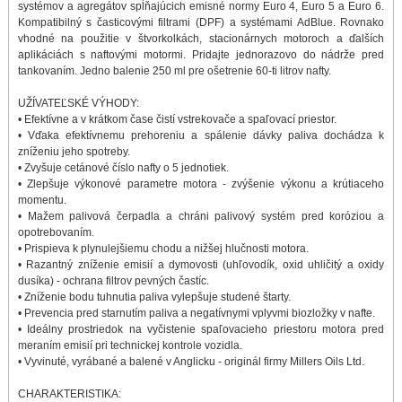
systémov a agregátov spĺňajúcich emisné normy Euro 4, Euro 5 a Euro 6.
Kompatibilný s časticovými filtrami (DPF) a systémami AdBlue. Rovnako
vhodné na použitie v štvorkolkách, stacionárnych motoroch a ďalších
aplikáciách s naftovými motormi. Pridajte jednorazovo do nádrže pred
tankovaním. Jedno balenie 250 ml pre ošetrenie 60-ti litrov nafty.
UŽÍVATEĽSKÉ VÝHODY:
• Efektívne a v krátkom čase čistí vstrekovače a spaľovací priestor.
• Vďaka efektívnemu prehoreniu a spálenie dávky paliva dochádza k
zníženiu jeho spotreby.
• Zvyšuje cetánové číslo nafty o 5 jednotiek.
• Zlepšuje výkonové parametre motora - zvýšenie výkonu a krútiaceho
momentu.
• Mažem palivová čerpadla a chráni palivový systém pred koróziou a
opotrebovaním.
• Prispieva k plynulejšiemu chodu a nižšej hlučnosti motora.
• Razantný zníženie emisií a dymovosti (uhľovodík, oxid uhličitý a oxidy
dusíka) - ochrana filtrov pevných častíc.
• Zníženie bodu tuhnutia paliva vylepšuje studené štarty.
• Prevencia pred starnutím paliva a negatívnymi vplyvmi biozložky v nafte.
• Ideálny prostriedok na vyčistenie spaľovacieho priestoru motora pred
meraním emisií pri technickej kontrole vozidla.
• Vyvinuté, vyrábané a balené v Anglicku - originál firmy Millers Oils Ltd.
CHARAKTERISTIKA: