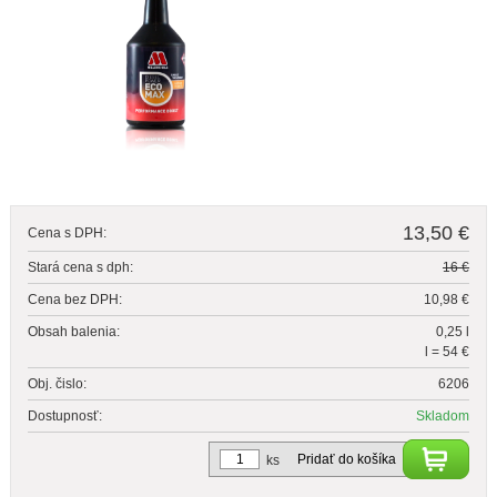
13,50 €
Cena s DPH:
Stará cena s dph:
16 €
Cena bez DPH:
10,98 €
Obsah balenia:
0,25 l
l = 54 €
Obj. čislo:
6206
Dostupnosť:
Skladom
Pridať do košíka
ks