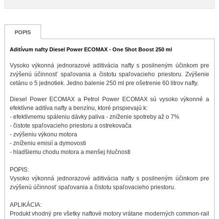
POPIS
Aditívum nafty Diesel Power ECOMAX - One Shot Boost 250 ml
Vysoko výkonná jednorazové aditivácia nafty s posilneným účinkom pre
zvýšenú účinnosť spaľovania a čistotu spaľovacieho priestoru. Zvýšenie
cetánu o 5 jednotiek. Jedno balenie 250 ml pre ošetrenie 60 litrov nafty.
Diesel Power ECOMAX a Petrol Power ECOMAX sú vysoko výkonné a
efektívne aditíva nafty a benzínu, ktoré prispievajú k:
- efektívnemu spáleniu dávky paliva - zníženie spotreby až o 7%
- čistote spaľovacieho priestoru a ostrekovača
- zvýšeniu výkonu motora
- zníženiu emisií a dymovosti
- hladšiemu chodu motora a menšej hlučnosti
POPIS:
Vysoko výkonná jednorazové aditivácia nafty s posilneným účinkom pre
zvýšenú účinnosť spaľovania a čistotu spaľovacieho priestoru.
APLIKÁCIA:
Produkt vhodný pre všetky naftové motory vrátane moderných common-rail