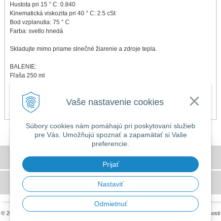
Hustota pri 15 ° C: 0.840
Kinematická viskozita pri 40 ° C: 2.5 cSt
Bod vzplanutia: 75 ° C
Farba: svetlo hnedá
Skladujte mimo priame slnečné žiarenie a zdroje tepla.
BALENIE:
Fľaša 250 ml
DOKUMENTY NA STIAHNUTIE:
Vaše nastavenie cookies
Bezpečnostný list
Technický list
Súbory cookies nám pomáhajú pri poskytovaní služieb
pre Vás. Umožňujú spoznať a zapamätať si Vaše
preferencie.
DOVOLENKA 3. - 7. augusta 2026
Všeobecné obchodné podmienky
Predajňa bude ZATVORENÁ a vytvorené
Prijať
objednávky začneme vybavovať 10.8.2026.
GDPR a používanie cookies
Nastaviť
Ďakujeme za pochopenie.
Odmietnuť
© 2026 MILLERS OILS SLOVAKIA •
tvorba eshopu cez UNIobchod
,
webhosting
spoločnosti