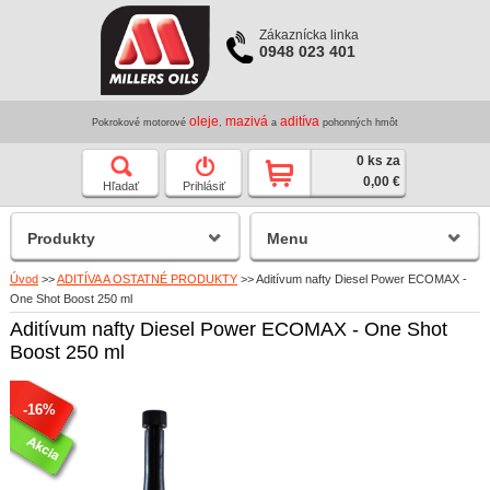
Zákaznícka linka
0948 023 401
oleje
mazivá
aditíva
Pokrokové motorové
,
a
pohonných hmôt
0 ks za
0,00 €
Hľadať
Prihlásiť
Produkty
Menu
Úvod
>>
ADITÍVA A OSTATNÉ PRODUKTY
>>
Aditívum nafty Diesel Power ECOMAX -
One Shot Boost 250 ml
Aditívum nafty Diesel Power ECOMAX - One Shot
Boost 250 ml
-16%