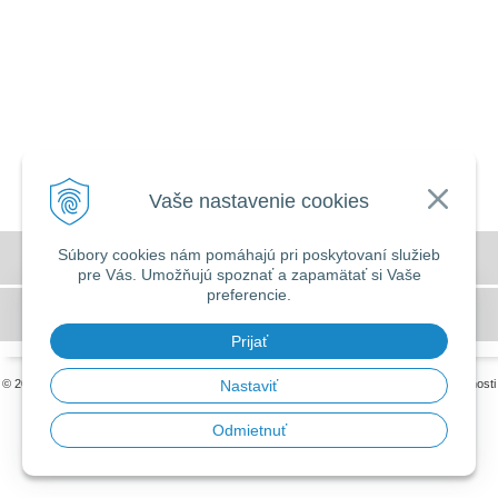
Vaše nastavenie cookies
Súbory cookies nám pomáhajú pri poskytovaní služieb
Všeobecné obchodné podmienky
pre Vás. Umožňujú spoznať a zapamätať si Vaše
preferencie.
DOVOLENKA 3. - 7. augusta 2026
GDPR a používanie cookies
Predajňa bude ZATVORENÁ a vytvorené
Prijať
objednávky začneme vybavovať 10.8.2026.
© 2026 MILLERS OILS SLOVAKIA •
tvorba eshopu cez UNIobchod
,
webhosting
spoločnosti
Nastaviť
WEBYGROUP
Ďakujeme za pochopenie.
Odmietnuť