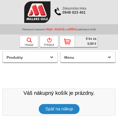
Zákaznícka linka
0948 023 401
oleje
mazivá
aditíva
Pokrokové motorové
,
a
pohonných hmôt
0 ks za
0,00 €
Hľadať
Prihlásiť
Produkty
Menu
Váš nákupný košík je prázdny.
Späť na nákup