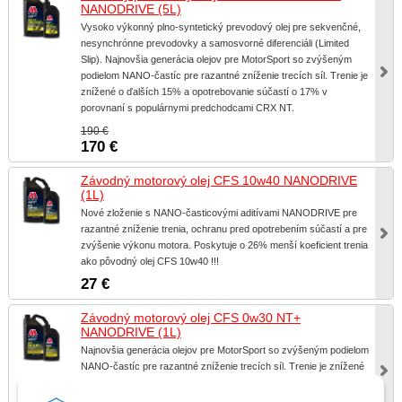
NANODRIVE (5L)
Vysoko výkonný plno-syntetický prevodový olej pre sekvenčné,
nesynchrónne prevodovky a samosvorné diferenciáli (Limited
Slip). Najnovšia generácia olejov pre MotorSport so zvýšeným
podielom NANO-častíc pre razantné zníženie trecích síl. Trenie je
znížené o ďalších 15% a opotrebovanie súčastí o 17% v
porovnaní s populárnymi predchodcami CRX NT.
190 €
170 €
Závodný motorový olej CFS 10w40 NANODRIVE
(1L)
Nové zloženie s NANO-časticovými aditívami NANODRIVE pre
razantné zníženie trenia, ochranu pred opotrebením súčastí a pre
zvýšenie výkonu motora. Poskytuje o 26% menší koeficient trenia
ako pôvodný olej CFS 10w40 !!!
27 €
Závodný motorový olej CFS 0w30 NT+
NANODRIVE (1L)
Najnovšia generácia olejov pre MotorSport so zvýšeným podielom
NANO-častíc pre razantné zníženie trecích síl. Trenie je znížené
o ďalších 15% a opotrebovanie súčastí o 17% v porovnaní s
populárnymi predchodcami CFS NT.