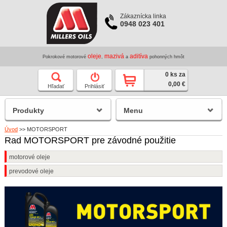
Zákaznícka linka
0948 023 401
oleje
mazivá
aditíva
Pokrokové motorové
,
a
pohonných hmôt
0 ks za
0,00 €
Hľadať
Prihlásiť
Produkty
Menu
Úvod
>>
MOTORSPORT
Rad MOTORSPORT pre závodné použitie
motorové oleje
prevodové oleje