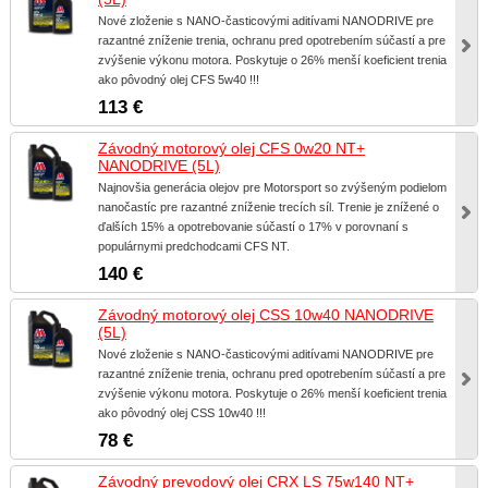
Nové zloženie s NANO-časticovými aditívami NANODRIVE pre
razantné zníženie trenia, ochranu pred opotrebením súčastí a pre
zvýšenie výkonu motora. Poskytuje o 26% menší koeficient trenia
ako pôvodný olej CFS 5w40 !!!
113 €
Závodný motorový olej CFS 0w20 NT+
NANODRIVE (5L)
Najnovšia generácia olejov pre Motorsport so zvýšeným podielom
nanočastíc pre razantné zníženie trecích síl. Trenie je znížené o
ďalších 15% a opotrebovanie súčastí o 17% v porovnaní s
populárnymi predchodcami CFS NT.
140 €
Závodný motorový olej CSS 10w40 NANODRIVE
(5L)
Nové zloženie s NANO-časticovými aditívami NANODRIVE pre
razantné zníženie trenia, ochranu pred opotrebením súčastí a pre
zvýšenie výkonu motora. Poskytuje o 26% menší koeficient trenia
ako pôvodný olej CSS 10w40 !!!
78 €
Závodný prevodový olej CRX LS 75w140 NT+