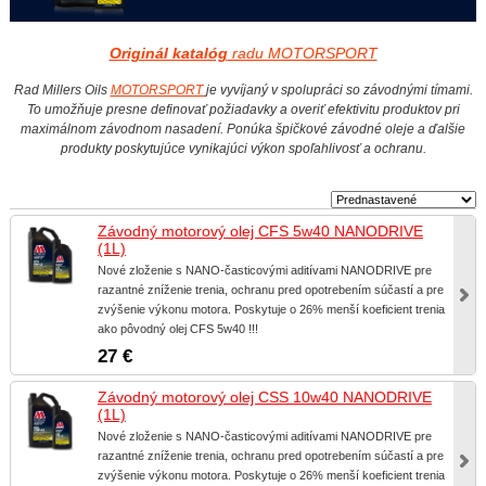
Originál katalóg
radu MOTORSPORT
Rad Millers Oils
MOTORSPORT
je vyvíjaný v spolupráci so závodnými tímami.
To umožňuje presne definovať požiadavky a overiť efektivitu produktov pri
maximálnom závodnom nasadení. Ponúka špičkové závodné oleje a ďalšie
produkty poskytujúce vynikajúci výkon spoľahlivosť a ochranu.
Závodný motorový olej CFS 5w40 NANODRIVE
(1L)
Nové zloženie s NANO-časticovými aditívami NANODRIVE pre
razantné zníženie trenia, ochranu pred opotrebením súčastí a pre
zvýšenie výkonu motora. Poskytuje o 26% menší koeficient trenia
ako pôvodný olej CFS 5w40 !!!
27 €
Závodný motorový olej CSS 10w40 NANODRIVE
(1L)
Nové zloženie s NANO-časticovými aditívami NANODRIVE pre
razantné zníženie trenia, ochranu pred opotrebením súčastí a pre
zvýšenie výkonu motora. Poskytuje o 26% menší koeficient trenia