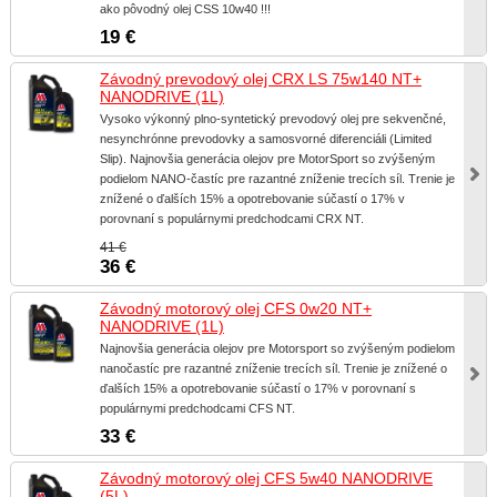
ako pôvodný olej CSS 10w40 !!!
19 €
Závodný prevodový olej CRX LS 75w140 NT+
NANODRIVE (1L)
Vysoko výkonný plno-syntetický prevodový olej pre sekvenčné,
nesynchrónne prevodovky a samosvorné diferenciáli (Limited
Slip). Najnovšia generácia olejov pre MotorSport so zvýšeným
podielom NANO-častíc pre razantné zníženie trecích síl. Trenie je
znížené o ďalších 15% a opotrebovanie súčastí o 17% v
porovnaní s populárnymi predchodcami CRX NT.
41 €
36 €
Závodný motorový olej CFS 0w20 NT+
NANODRIVE (1L)
Najnovšia generácia olejov pre Motorsport so zvýšeným podielom
nanočastíc pre razantné zníženie trecích síl. Trenie je znížené o
ďalších 15% a opotrebovanie súčastí o 17% v porovnaní s
populárnymi predchodcami CFS NT.
33 €
Závodný motorový olej CFS 5w40 NANODRIVE
(5L)