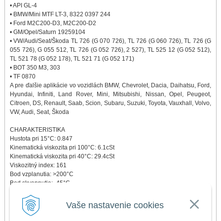
• API GL-4
• BMW/Mini MTF LT-3, 8322 0397 244
• Ford M2C200-D3, M2C200-D2
• GM/Opel/Saturn 19259104
• VW/Audi/Seat/Škoda TL 726 (G 070 726), TL 726 (G 060 726), TL 726 (G
055 726), G 055 512, TL 726 (G 052 726), 2 527), TL 525 12 (G 052 512),
TL 521 78 (G 052 178), TL 521 71 (G 052 171)
• BOT 350 M3, 303
• TF 0870
A pre ďalšie aplikácie vo vozidlách BMW, Chevrolet, Dacia, Daihatsu, Ford,
Hyundai, Infiniti, Land Rover, Mini, Mitsubishi, Nissan, Opel, Peugeot,
Citroen, DS, Renault, Saab, Scion, Subaru, Suzuki, Toyota, Vauxhall, Volvo,
VW, Audi, Seat, Škoda
CHARAKTERISTIKA
Hustota pri 15°C: 0.847
Kinematická viskozita pri 100°C: 6.1cSt
Kinematická viskozita pri 40°C: 29.4cSt
Viskozitný index: 161
Bod vzplanutia: >200°C
Bod skvapnutia: -45°C
STIAHNUŤ BEZPEČNOSTNÝ LIST
Vaše nastavenie cookies