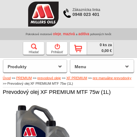
Zákaznícka linka
0948 023 401
oleje
mazivá
aditíva
Pokrokové motorové
,
a
pohonných hmôt
0 ks za
0,00 €
Hľadať
Prihlásiť
Produkty
Menu
Úvod
>>
PREMIUM
>>
prevodové oleje
>>
XF PREMIUM
>>
pre manuálne prevodovky
>>
Prevodový olej XF PREMIUM MTF 75w (1L)
Prevodový olej XF PREMIUM MTF 75w (1L)