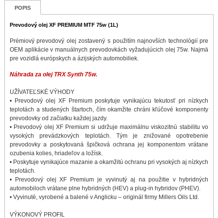
POPIS
Prevodový olej XF PREMIUM MTF 75w (1L)
Prémiový prevodový olej zostavený s použitím najnovších technológií pre
OEM aplikácie v manuálnych prevodovkách vyžadujúcich olej 75w. Najmä
pre vozidlá európskych a ázijských automobiliek.
Náhrada za olej TRX Synth 75w.
UŽÍVATEĽSKÉ VÝHODY
• Prevodový olej XF Premium poskytuje vynikajúcu tekutosť pri nízkych
teplotách a studených štartoch, čím okamžite chráni kľúčové komponenty
prevodovky od začiatku každej jazdy.
• Prevodový olej XF Premium si udržuje maximálnu viskozitnú stabilitu vo
vysokých prevádzkových teplotách. Tým je znižované opotrebenie
prevodovky a poskytovaná špičková ochrana jej komponentom vrátane
ozubenia kolies, hriadeľov a ložísk.
• Poskytuje vynikajúce mazanie a okamžitú ochranu pri vysokých aj nízkych
teplotách.
• Prevodový olej XF Premium je vyvinutý aj na použitie v hybridných
automobiloch vrátane plne hybridných (HEV) a plug-in hybridov (PHEV).
• Vyvinuté, vyrobené a balené v Anglicku – originál firmy Millers Oils Ltd.
VÝKONOVÝ PROFIL