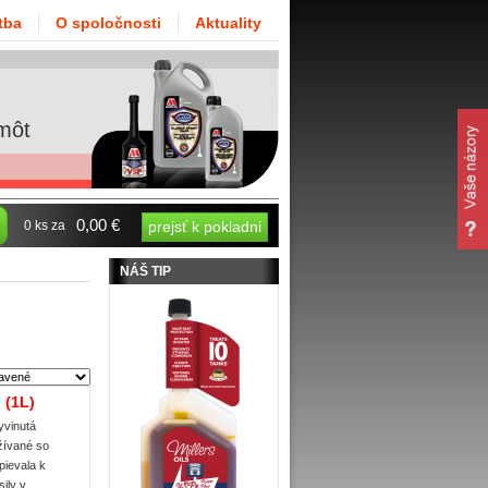
tba
O spoločnosti
Aktuality
môt
0,00 €
0 ks za
prejsť k pokladni
NÁŠ TIP
 (1L)
yvinutá
žívané so
pievala k
ily v