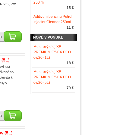
250 ml
DRIVE (Low
15 €
Aditívum benzínu Petrol
Injector Cleaner 250ml
11 €
ka
NOVÉ V PONUKE
Motorový olej XF
PREMIUM C5/C6 ECO
0w20 (1L)
 (5L)
18 €
yvinutá
Motorový olej XF
žívané so
PREMIUM C5/C6 ECO
pievala k
0w20 (5L)
ily v
79 €
ka
w (5L)