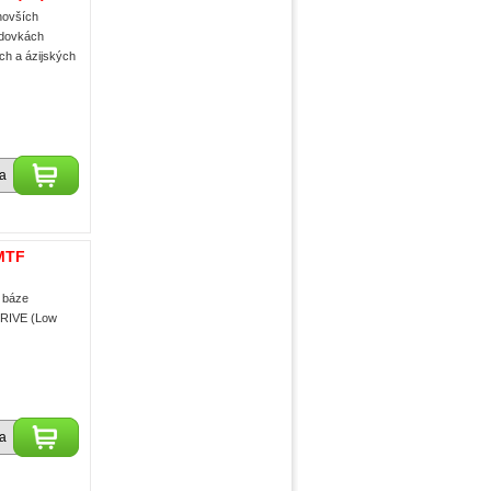
novších
odovkách
ch a ázijských
ka
MTF
a báze
DRIVE (Low
ka