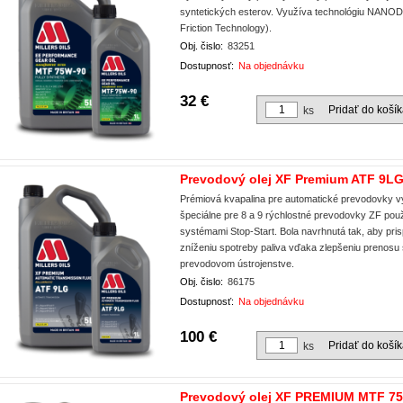
syntetických esterov. Využíva technológiu NANO
Friction Technology).
Obj. čislo:
83251
Dostupnosť:
Na objednávku
32 €
Pridať do koší
ks
Prevodový olej XF Premium ATF 9LG
Prémiová kvapalina pre automatické prevodovky v
špeciálne pre 8 a 9 rýchlostné prevodovky ZF pou
systémami Stop-Start. Bola navrhnutá tak, aby pris
zníženiu spotreby paliva vďaka zlepšeniu prenosu s
prevodovom ústrojenstve.
Obj. čislo:
86175
Dostupnosť:
Na objednávku
100 €
Pridať do koší
ks
Prevodový olej XF PREMIUM MTF 75