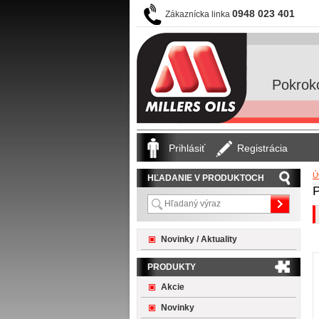
0948 023 401
Zákaznícka linka
Pokrok
Prihlásiť
Registrácia
Ú
HĽADANIE V PRODUKTOCH
Novinky / Aktuality
PRODUKTY
Akcie
Novinky