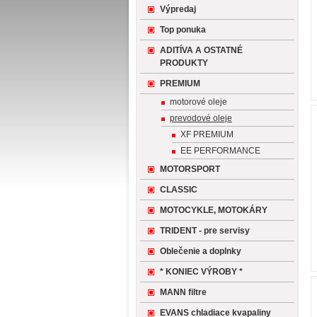
Výpredaj
Top ponuka
ADITÍVA A OSTATNÉ
PRODUKTY
PREMIUM
motorové oleje
prevodové oleje
XF PREMIUM
EE PERFORMANCE
MOTORSPORT
CLASSIC
MOTOCYKLE, MOTOKÁRY
TRIDENT - pre servisy
Oblečenie a doplnky
* KONIEC VÝROBY *
MANN filtre
EVANS chladiace kvapaliny