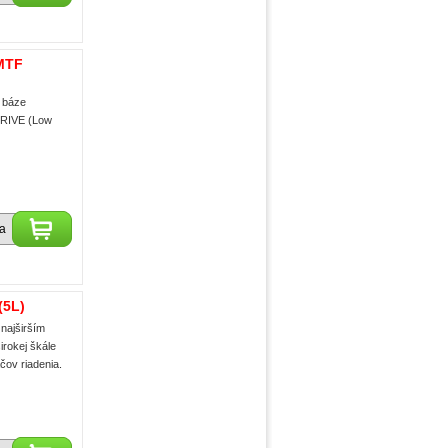
MTF
a báze
DRIVE (Low
ka
(5L)
najširším
irokej škále
čov riadenia.