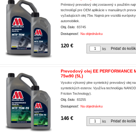
Prémiový prevodový olej zostavený s použitím naj
technológií pre OEM aplikácie v manuálnych prev
vyžadujúcich olej 75w. Najmä pre vozidlá európsky
automobiliek.
Obj. čislo:
83745
Dostupnosť:
Na objednávku
120 €
Pridať do koší
ks
Prevodový olej EE PERFORMANCE 
75w90 (5L)
Vysoko výkonný plne syntetický prevodový olej n
syntetických esterov. Využíva technológiu NANO
Friction Technology).
Obj. čislo:
83255
Dostupnosť:
Na objednávku
146 €
Pridať do koší
ks