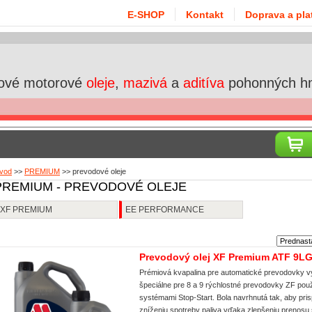
E-SHOP
Kontakt
Doprava a pla
ové motorové
oleje
,
mazivá
a
aditíva
pohonných h
vod
>>
PREMIUM
>>
prevodové oleje
PREMIUM - PREVODOVÉ OLEJE
XF PREMIUM
EE PERFORMANCE
Prevodový olej XF Premium ATF 9LG
Prémiová kvapalina pre automatické prevodovky v
špeciálne pre 8 a 9 rýchlostné prevodovky ZF pou
systémami Stop-Start. Bola navrhnutá tak, aby pris
zníženiu spotreby paliva vďaka zlepšeniu prenosu s