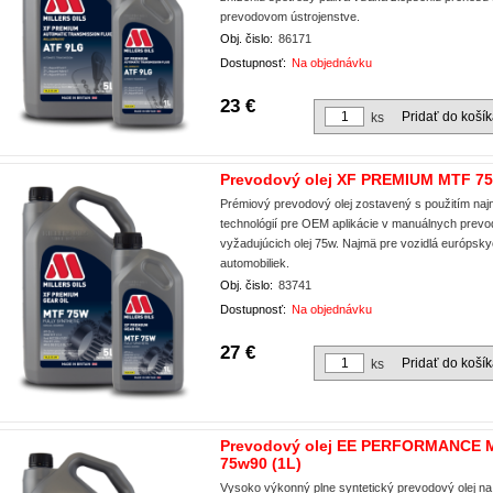
prevodovom ústrojenstve.
Obj. čislo:
86171
Dostupnosť:
Na objednávku
23 €
Pridať do koší
ks
Prevodový olej XF PREMIUM MTF 75
Prémiový prevodový olej zostavený s použitím naj
technológií pre OEM aplikácie v manuálnych prev
vyžadujúcich olej 75w. Najmä pre vozidlá európsky
automobiliek.
Obj. čislo:
83741
Dostupnosť:
Na objednávku
27 €
Pridať do koší
ks
Prevodový olej EE PERFORMANCE 
75w90 (1L)
Vysoko výkonný plne syntetický prevodový olej n