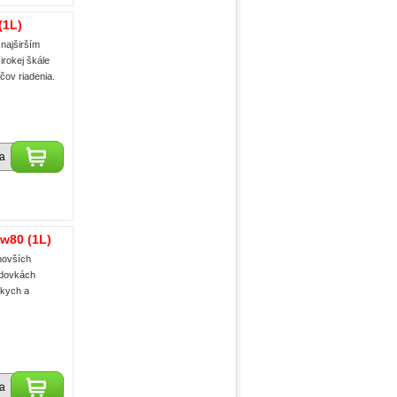
(1L)
najširším
irokej škále
čov riadenia.
ka
w80 (1L)
novších
odovkách
skych a
ka