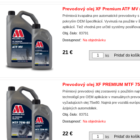
Prevodový olej XF Premium ATF MV 
Prémiová kvapalina pre automatické prevodovky s 
pokrytím OEM špecifikácií. Vyvinutá na použitie v š
aplikácií. Tiež vhodná pre určité systémy posilňova
Obj. čislo:
83791
Dostupnosť:
Na objednávku
21 €
Pridať do koší
ks
Prevodový olej XF PREMIUM MTF 75
Prémiový prevodový olej zostavený s použitím naj
technológií pre OEM aplikácie v manuálnych prev
vyžadujúcich olej 75w80. Najmä pre vozidlá európ
ázijských automobiliek.
Obj. čislo:
83751
Dostupnosť:
Na objednávku
22 €
Pridať do koší
ks