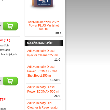
Aditívum benzínu VSPe
Power PLUS Multishot
ka
500 ml
50 €
w (1L)
NAJŽIADANEJŠIE
novších
odovkách
Aditívum nafty Diesel
ch a ázijských
Injector Cleaner 250ml
11 €
Aditívum nafty Diesel
Power ECOMAX - One
Shot Boost 250 ml
13,50 €
ka
Aditívum nafty Diesel
Power ECOMAX 500 ml
26 €
MTF
Aditívum nafty DPF
Cleaner & Regenerator
a báze