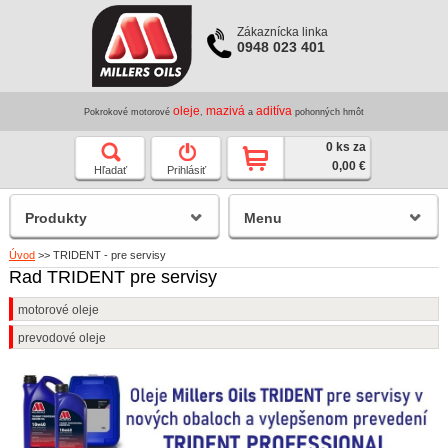
Zákaznícka linka
0948 023 401
oleje
mazivá
aditíva
Pokrokové motorové
,
a
pohonných hmôt
0 ks za
0,00 €
Hľadať
Prihlásiť
Produkty
Menu
Úvod
>>
TRIDENT - pre servisy
Rad TRIDENT pre servisy
motorové oleje
prevodové oleje