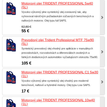
Motorový olej TRIDENT PROFESSIONAL 5w40
(5L)
Vysoko výkonný plne syntetický olej zostavený tak, aby
vyhovoval náročným požiadavkám súčasných benzínových a
naftových motorov. Olej typu full SAPS.
62,80 €
55 €
Prevodový olej Trident Professional MTF 75w90
(5L)
Syntetický prevodový olej vhodný pre aplikácie v manuálnych
prevodovkách, rozvodovkách a diferenciáloch osobných a
ľahkých dodávkových automobilov vyžadujúcich viskozitu 75w90.
105 €
Motorový olej TRIDENT PROFESSIONAL C1 5w30
(1L)
Vysoko výkonný plne syntetický olej vhodný pre moderné
benzínové, naftové a hybridné motory. Olej typu Low SAPS.
17 €
Motorový olej TRIDENT PROFESSIONAL 10w40
(1L)