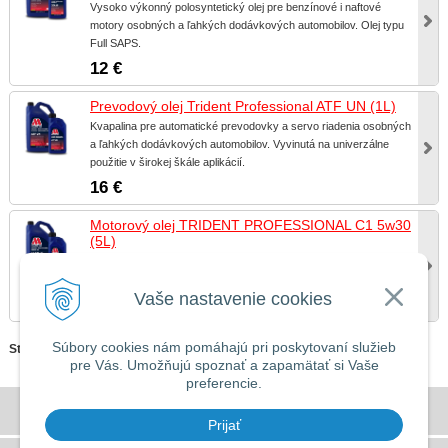
Vysoko výkonný polosyntetický olej pre benzínové i naftové
motory osobných a ľahkých dodávkových automobilov. Olej typu
Full SAPS.
12 €
Prevodový olej Trident Professional ATF UN (1L)
Kvapalina pre automatické prevodovky a servo riadenia osobných
a ľahkých dodávkových automobilov. Vyvinutá na univerzálne
použitie v širokej škále aplikácií.
16 €
Motorový olej TRIDENT PROFESSIONAL C1 5w30
(5L)
Vysoko výkonný plne syntetický olej vhodný pre moderné
benzínové, naftové a hybridné motory. Olej typu Low SAPS.
Vaše nastavenie cookies
73 €
Súbory cookies nám pomáhajú pri poskytovaní služieb
Stránky:
1
2
pre Vás. Umožňujú spoznať a zapamätať si Vaše
preferencie.
Všeobecné obchodné podmienky
Prijať