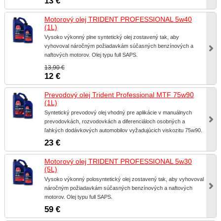
13 €
Motorový olej TRIDENT PROFESSIONAL 5w40
(1L)
Vysoko výkonný plne syntetický olej zostavený tak, aby
vyhovoval náročným požiadavkám súčasných benzínových a
naftových motorov. Olej typu full SAPS.
13,90 €
12 €
Prevodový olej Trident Professional MTF 75w90
(1L)
Syntetický prevodový olej vhodný pre aplikácie v manuálnych
prevodovkách, rozvodovkách a diferenciáloch osobných a
ľahkých dodávkových automobilov vyžadujúcich viskozitu 75w90.
23 €
Motorový olej TRIDENT PROFESSIONAL 5w30
(5L)
Vysoko výkonný polosyntetický olej zostavený tak, aby vyhovoval
náročným požiadavkám súčasných benzínových a naftových
motorov. Olej typu full SAPS.
59 €