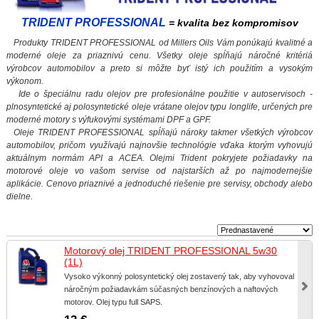
TRIDENT PROFESSIONAL
= kvalita bez kompromisov
Produkty TRIDENT PROFESSIONAL od Millers Oils Vám ponúkajú kvalitné a
moderné oleje za priaznivú cenu. Všetky oleje spĺňajú náročné kritériá
výrobcov automobilov a preto si môžte byť istý ich použitím a vysokým
výkonom.
Ide o špeciálnu radu olejov pre profesionálne použitie v autoservisoch -
plnosyntetické aj polosyntetické oleje
vrátane olejov typu longlife, určených pre
moderné motory s výfukovými systémami DPF a GPF.
Oleje TRIDENT PROFESSIONAL spĺňajú nároky takmer všetkých výrobcov
automobilov, pričom využívajú najnovšie technológie vďaka ktorým vyhovujú
aktuálnym normám API a ACEA. Olejmi Trident pokryjete požiadavky na
motorové oleje vo vašom servise od najstarších až po najmodernejšie
aplikácie. Cenovo priaznivé a jednoduché riešenie pre servisy, obchody alebo
dielne.
Motorový olej TRIDENT PROFESSIONAL 5w30
(1L)
Vysoko výkonný polosyntetický olej zostavený tak, aby vyhovoval
náročným požiadavkám súčasných benzínových a naftových
motorov. Olej typu full SAPS.