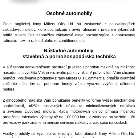
Osobné automobily
Oleje anglickej firmy Millers Oils Ltd. sú zostavené z najkvalitnejších
základových olejov, ktoré pochádzajú z prvej rafinácie s pridaním výkonných
aditív. Millers Oils nepoužíva základové oleje pochádzajúce z opakovanej
rafinácie - tzv. re-rafined alebo re-conditioned oils.
Nákladné automobily,
stavebná a poľnohospodárska technika
V súčasnom konkurenčnom prostredí je jasnou prioritou maximálna možnosť
nasadenia a využitia Vášho vozového parku v akcii. A práve v tom Vám chceme
pomôcť. Používanie produktov z rady Millers Oils Commercial prináša okamžité
zníženie nákladov na pohonné hmoty vďaka výrazne zvýšenej účinnosti
motora.
Z dlhodobého hľadiska Vám ponúkame benefity vo forme vyššej mechanickej
spoľahlivosti, nižších servisných nákladov, minimalizovaných odstávok
a zvýšenej životnosti motora. Rada motorových olejov prináša možnosť
predĺženia intervalov výmeny až na 100.000 km - v závislosti na vozidle – čo
pre vozový park znamená menšie servisné náklady a viac času na cestách.
Všetky produkty sú vyvinuté vo vlastných laboratóriách firmy Millers Oils Ltd.