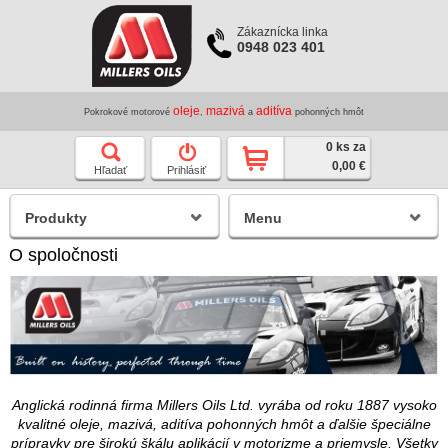
Zákaznícka linka
0948 023 401
oleje
mazivá
aditíva
Pokrokové motorové
,
a
pohonných hmôt
0 ks za
0,00 €
Hľadať
Prihlásiť
Produkty
Menu
O spoločnosti
Anglická rodinná firma Millers Oils Ltd. vyrába od roku 1887 vysoko
kvalitné oleje, mazivá, aditíva pohonných hmôt a ďalšie špeciálne
prípravky pre širokú škálu aplikácií v motorizme a priemysle. Všetky