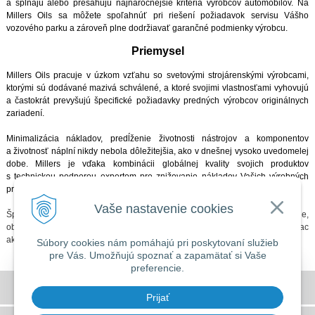
a spĺňajú alebo presahujú najnáročnejšie kritéria výrobcov automobilov. Na
Millers Oils sa môžete spoľahnúť pri riešení požiadavok servisu Vášho
vozového parku a zároveň plne dodržiavať garančné podmienky výrobcu.
Priemysel
Millers Oils pracuje v úzkom vzťahu so svetovými strojárenskými výrobcami,
ktorými sú dodávané mazivá schválené, a ktoré svojimi vlastnosťami vyhovujú
a častokrát prevyšujú špecifické požiadavky predných výrobcov originálnych
zariadení.
Minimalizácia nákladov, predĺženie životnosti nástrojov a komponentov
a životnosť náplní nikdy nebola dôležitejšia, ako v dnešnej vysoko uvedomelej
dobe. Millers je vďaka kombinácii globálnej kvality svojich produktov
s technickou podporou expertom pre znižovanie nákladov Vašich výrobných
procesov.
Vaše nastavenie cookies
Špecialisti firmy Millers Oils bežne zostavujú špeciálne mazivá pre konkrétne,
obzvlášť zložité alebo neobvyklé aplikácie, a to všetko nad rámec palety viac
ako 600 existujúcich produktov.
Súbory cookies nám pomáhajú pri poskytovaní služieb
pre Vás. Umožňujú spoznať a zapamätať si Vaše
preferencie.
DOVOLENKA 3. - 7. augusta 2026
Všeobecné obchodné podmienky
Predajňa bude ZATVORENÁ a vytvorené
Prijať
objednávky začneme vybavovať 10.8.2026.