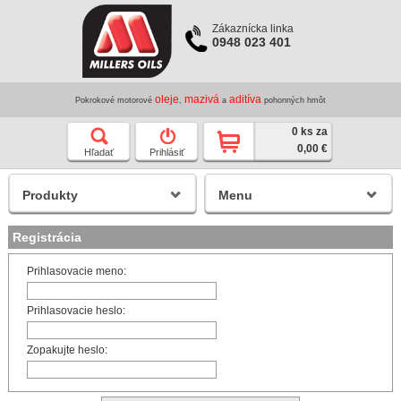
Zákaznícka linka
0948 023 401
oleje
mazivá
aditíva
Pokrokové motorové
,
a
pohonných hmôt
0 ks za
0,00 €
Hľadať
Prihlásiť
Produkty
Menu
Registrácia
Prihlasovacie meno:
Prihlasovacie heslo:
Zopakujte heslo: