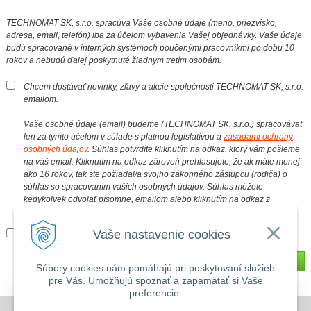
TECHNOMAT SK, s.r.o. spracúva Vaše osobné údaje (meno, priezvisko,
adresa, email, telefón) iba za účelom vybavenia Vašej objednávky. Vaše údaje
budú spracované v interných systémoch poučenými pracovníkmi po dobu 10
rokov a nebudú ďalej poskytnuté žiadnym tretím osobám.
Chcem dostávať novinky, zľavy a akcie spoločnosti TECHNOMAT SK, s.r.o.
emailom.
Vaše osobné údaje (email) budeme (TECHNOMAT SK, s.r.o.) spracovávať
len za týmto účelom v súlade s platnou legislatívou a
zásadami ochrany
osobných údajov
. Súhlas potvrdíte kliknutím na odkaz, ktorý vám pošleme
na váš email. Kliknutím na odkaz zároveň prehlasujete, že ak máte menej
ako 16 rokov, tak ste požiadal/a svojho zákonného zástupcu (rodiča) o
súhlas so spracovaním vašich osobných údajov. Súhlas môžete
kedykoľvek odvolať písomne, emailom alebo kliknutím na odkaz z
ktoréhokoľvek informačného emailu.
Vaše nastavenie cookies
Súhlasím so spracovaním osobných údajov
*
Odoslať
Súbory cookies nám pomáhajú pri poskytovaní služieb
pre Vás. Umožňujú spoznať a zapamätať si Vaše
preferencie.
DOVOLENKA 3. - 7. augusta 2026