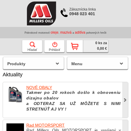
Zákaznícka linka
0948 023 401
oleje
mazivá
aditíva
Pokrokové motorové
,
a
pohonných hmôt
0 ks za
0,00 €
Hľadať
Prihlásiť
Produkty
Menu
Aktuality
NOVÉ OBALY
Takmer po 20 rokoch došlo k obnoveniu
dizajnu obalov
a ODTERAZ SA UŽ MÔŽETE S NIMI
STRETNÚŤ AJ VY !
Rad MOTORSPORT
Rad Millers Oils MOTORSPORT je vyvíjaný v