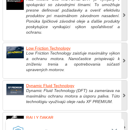
spolupráci so závodnými tímami. To umožňuje
presne definovať požiadavky a overiť efektivitu
produktov pri maximálnom závodnom nasadení.
Ponúka špičkové závodné oleje a ďalšie produkty
poskytujúce vynikajúci výkon spoľahlivosť a
ochranu.
Low Friction Technology
Low Friction Technology zaisťuje maximálny výkon
a ochranu motora. Nanočastice prispievajú k
zníženiu trenia a opotrebovania súčastí
upravených motorov.
Dynamic Fluid Technology
Dynamic Fluid Technology (DFT) sa zameriava na
maximálnu ochranu motora a úsporu paliva. Túto
technológiu využívajú oleje radu XF PREMIUM.
RALLY DAKAR
Ak ste nevedeli,
Millers Oils sa opäť zúčastnil