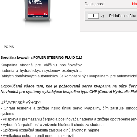
Dostupnosť:
Na
Pridať do košíka
ks
POPIS
Špeciálna kvapalina POWER STEERING FLUID (1L)
Kvapalina vhodná pre väčšinu posilňovačov
riadenia a hydraulických systémov osobných a
ľahkých dodávkových automobilov. Je kompatibilný s kvapalinami pre automatické
Odporúčaná všade tam, kde je požadovaná servo kvapalina na báze červ
Nevhodná pre systémy vyžadujúce kvapalinu typu CHF (Central Hydraulic Flui
UŽÍVATEĽSKÉ VÝHODY:
• Chráni tesnenie a znižuje riziko úniku servo kvapaliny, čím zaisťuje dlhod
systému.
• Prispieva k premazaniu čerpadla posilňovača riadenia a znižuje opotrebenie jeho
• Výborná čerpateľnosť a zníženie hlučnosti chodu za studena.
• Špičková oxidačná stabilita zaisťuje dlhú životnosť náplne.
• Vynikajúca ochrana proti peneniu a korózii.