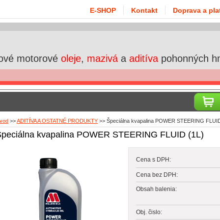
E-SHOP
Kontakt
Doprava a pla
ové motorové
oleje
,
mazivá
a
aditíva
pohonných h
vod
>>
ADITÍVA A OSTATNÉ PRODUKTY
>>
Špeciálna kvapalina POWER STEERING FLUID
Špeciálna kvapalina POWER STEERING FLUID (1L)
Cena s DPH:
Cena bez DPH:
Obsah balenia:
Obj. čislo: