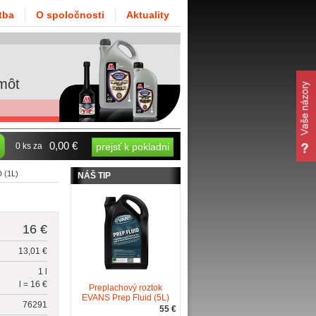
tba
O spoločnosti
Aktuality
môt
0,00 €
0 ks za
prejsť k pokladni
 (1L)
NÁŠ TIP
16 €
13,01 €
1 l
l = 16 €
Preplachový roztok
EVANS Prep Fluid (5L)
76291
55 €