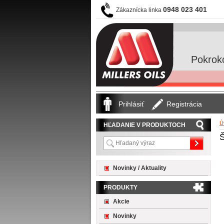
0948 023 401
Zákaznícka linka
Pokrok
Prihlásiť
Registrácia
Ú
HĽADANIE V PRODUKTOCH
Novinky / Aktuality
PRODUKTY
Akcie
Novinky