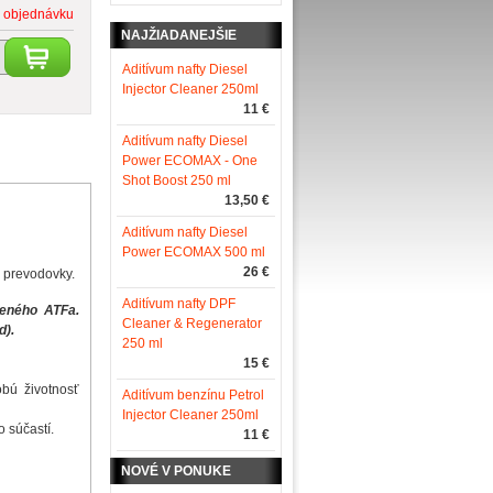
 objednávku
NAJŽIADANEJŠIE
Aditívum nafty Diesel
Injector Cleaner 250ml
11 €
Aditívum nafty Diesel
Power ECOMAX - One
Shot Boost 250 ml
13,50 €
Aditívum nafty Diesel
Power ECOMAX 500 ml
26 €
 prevodovky.
Aditívum nafty DPF
eného ATFa.
Cleaner & Regenerator
d).
250 ml
15 €
obú životnosť
Aditívum benzínu Petrol
Injector Cleaner 250ml
 súčastí.
11 €
NOVÉ V PONUKE