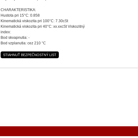
CHARAKTERISTIKA:
Hustota pri 15°C: 0.858
Kinematická viskozita pri 100°C: 7.30cSt
Kinematická viskozita pri 40°C: xx.xxcSt Viskozitný
index:
Bod skvapnutia: -
Bod vzplanutia: cez 210 °C
STIAHNUŤ BEZPEČNOSTNÝ LIST