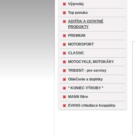
Výpredaj
Top ponuka
ADITÍVA A OSTATNÉ
PRODUKTY
PREMIUM
MOTORSPORT
CLASSIC
MOTOCYKLE, MOTOKÁRY
TRIDENT - pre servisy
Oblečenie a doplnky
* KONIEC VÝROBY *
MANN filtre
EVANS chladiace kvapaliny