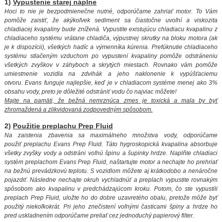
1)
Vypustenie starej náplne
Hoci to nie je bezpodmienečne nutné, odporúčame zahriať motor. To Vám
pomôže zaistiť, že akýkoľvek sediment sa čiastočne uvoľní a viskozita
chladiacej kvapaliny bude znížená. Vypustite existujúcu chladiacu kvapalinu z
chladiaceho systému vrátane chladiča, výpustnej skrutky na bloku motora (ak
je k dispozícii), všetkých hadíc a výmenníka kúrenia. Prefúknutie chladiaceho
systému stlačeným vzduchom po vypustení kvapaliny pomôže odstráneniu
všetkých zvyškov v záhyboch a skrytých miestach. Rovnako vám pomôže
umiestnenie vozidla na zdvihák a jeho naklonenie k vypúšťaciemu
otvoru. Evans funguje najlepšie, keď je v chladiacom systéme menej ako 3%
obsahu vody, preto je dôležité odstrániť vodu čo najviac môžete!
Majte na pamäti, že bežná nemrznúca zmes je toxická a mala by byť
zhromaždená a zlikvidovaná zodpovedným spôsobom.
2)
Použitie preplachu Prep Fluid
Na zaistenia zbavenia sa maximálneho množstva vody, odporúčame
použiť preplachu Evans Prep Fluid. Táto hygroskopická kvapalina absorbuje
všetky zvyšky vody a odstráni voľnú špinu a šupinky hrdze. Naplňte chladiaci
systém preplachom Evans Prep Fluid, naštartujte motor a nechajte ho prehriať
na bežnú prevádzkovú teplotu. S vozidlom môžete aj krátkodobo a nenáročne
pojazdiť. Následne nechajte okruh vychladnúť a preplach vypustite rovnakým
spôsobom ako kvapalinu v predchádzajúcom kroku.
Potom, čo ste vypustili
preplach Prep Fluid, uložte ho do dobre uzavretého obalu, pretože môže byť
použitý niekoľkokrát. Pri jeho znečistení voľnými časticami špiny a hrdze ho
pred uskladnením odporúčame preliať cez jednoduchý papierový filter.