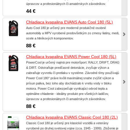
úpravcov a profesionálnych či amatérskych závodníkov.
44 €
Chladiaca kvapalina EVANS Auto Cool 180 (5L)
Auto Cool 180 je určený pre moderné produkčné osobné
automobily a MPV vyrobené predovšetkým zo zmesy liatiny, medi,
ocele a hliníkových komponentov.
88 €
Chladiaca kvapalina EVANS Power Cool 180 (5L)
PowerCool je určený najmä pre motoršport: RALLY, DRIFT, DRAG
& DIRT. Odstraňuje predčasné detonácie, zvyšuje výkon a
zabraňuje vyvretiu či pretlaku v systéme. Závodné tímy používajú
Power Cool 180° práve kvôli maximálnej snahe zvýšiť výkon a
prísun paliva, bez toho aby dochádzalo k vretiu vody v bloku
motora. Power Cool zabezpečuje vynikajúci odvod tepla a
optimálne chladenie - ideálny produkt pre všetkých ladičov,
úpravcov a profesionálnych či amatérskych závodníkov.
88 €
Chladiaca kvapalina EVANS Classic Cool 180 (2L)
Classic Cool 180 je určený pre klasické vozidlá a veterány
vyrobené po druhej svetovej vojne (cca. 1945 - 1999). Zloženie je