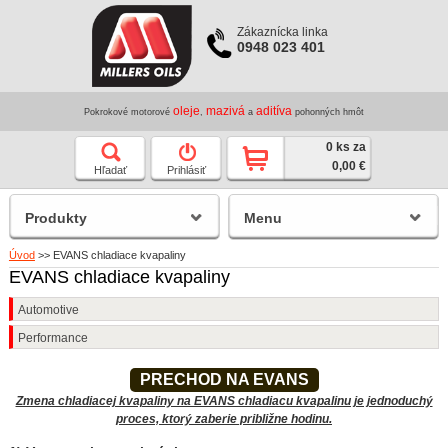
Zákaznícka linka
0948 023 401
oleje
mazivá
aditíva
Pokrokové motorové
,
a
pohonných hmôt
0 ks za
0,00 €
Hľadať
Prihlásiť
Produkty
Menu
Úvod
>>
EVANS chladiace kvapaliny
EVANS chladiace kvapaliny
Automotive
Performance
PRECHOD NA EVANS
Zmena chladiacej kvapaliny na EVANS chladiacu kvapalinu je jednoduchý
proces, ktorý zaberie približne hodinu.