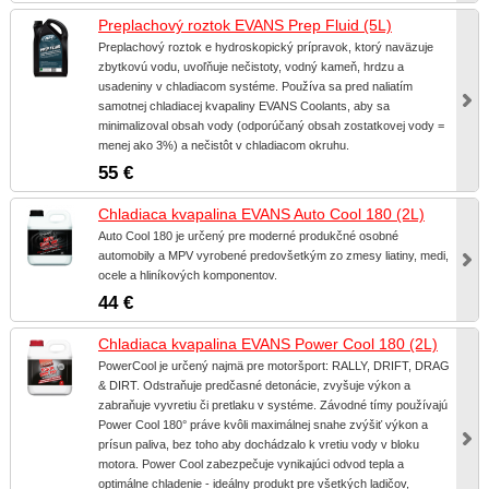
Preplachový roztok EVANS Prep Fluid (5L)
Preplachový roztok e hydroskopický prípravok, ktorý naväzuje
zbytkovú vodu, uvoľňuje nečistoty, vodný kameň, hrdzu a
usadeniny v chladiacom systéme. Používa sa pred naliatím
samotnej chladiacej kvapaliny EVANS Coolants, aby sa
minimalizoval obsah vody (odporúčaný obsah zostatkovej vody =
menej ako 3%) a nečistôt v chladiacom okruhu.
55 €
Chladiaca kvapalina EVANS Auto Cool 180 (2L)
Auto Cool 180 je určený pre moderné produkčné osobné
automobily a MPV vyrobené predovšetkým zo zmesy liatiny, medi,
ocele a hliníkových komponentov.
44 €
Chladiaca kvapalina EVANS Power Cool 180 (2L)
PowerCool je určený najmä pre motoršport: RALLY, DRIFT, DRAG
& DIRT. Odstraňuje predčasné detonácie, zvyšuje výkon a
zabraňuje vyvretiu či pretlaku v systéme. Závodné tímy používajú
Power Cool 180° práve kvôli maximálnej snahe zvýšiť výkon a
prísun paliva, bez toho aby dochádzalo k vretiu vody v bloku
motora. Power Cool zabezpečuje vynikajúci odvod tepla a
optimálne chladenie - ideálny produkt pre všetkých ladičov,