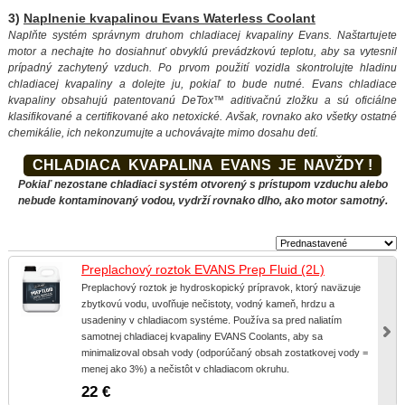
3)
Naplnenie kvapalinou Evans Waterless Coolant
Naplňte systém správnym druhom chladiacej kvapaliny Evans. Naštartujete
motor a nechajte ho dosiahnuť obvyklú prevádzkovú teplotu, aby sa vytesnil
prípadný zachytený vzduch. Po prvom použití vozidla skontrolujte hladinu
chladiacej kvapaliny a dolejte ju, pokiaľ to bude nutné. Evans chladiace
kvapaliny obsahujú patentovanú DeTox™ aditivačnú zložku a sú oficiálne
klasifikované a certifikované ako netoxické. Avšak, rovnako ako všetky ostatné
chemikálie, ich nekonzumujte a uchovávajte mimo dosahu detí.
CHLADIACA KVAPALINA EVANS JE NAVŽDY !
Pokiaľ nezostane chladiaci systém otvorený s prístupom vzduchu alebo
nebude kontaminovaný vodou, vydrží rovnako dlho, ako motor samotný.
Preplachový roztok EVANS Prep Fluid (2L)
Preplachový roztok je hydroskopický prípravok, ktorý naväzuje
zbytkovú vodu, uvoľňuje nečistoty, vodný kameň, hrdzu a
usadeniny v chladiacom systéme. Používa sa pred naliatím
samotnej chladiacej kvapaliny EVANS Coolants, aby sa
minimalizoval obsah vody (odporúčaný obsah zostatkovej vody =
menej ako 3%) a nečistôt v chladiacom okruhu.
22 €