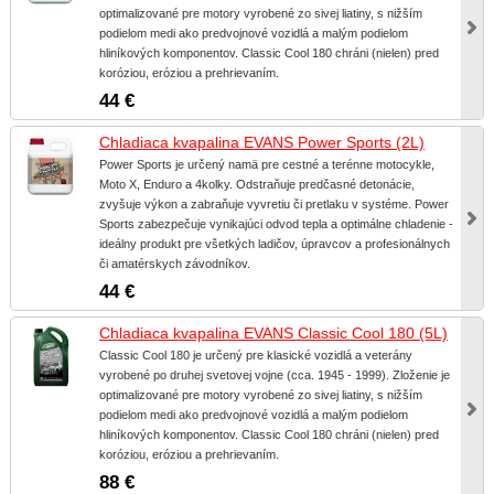
optimalizované pre motory vyrobené zo sivej liatiny, s nižším
podielom medi ako predvojnové vozidlá a malým podielom
hliníkových komponentov. Classic Cool 180 chráni (nielen) pred
koróziou, eróziou a prehrievaním.
44 €
Chladiaca kvapalina EVANS Power Sports (2L)
Power Sports je určený namä pre cestné a terénne motocykle,
Moto X, Enduro a 4kolky. Odstraňuje predčasné detonácie,
zvyšuje výkon a zabraňuje vyvretiu či pretlaku v systéme. Power
Sports zabezpečuje vynikajúci odvod tepla a optimálne chladenie -
ideálny produkt pre všetkých ladičov, úpravcov a profesionálnych
či amatérskych závodníkov.
44 €
Chladiaca kvapalina EVANS Classic Cool 180 (5L)
Classic Cool 180 je určený pre klasické vozidlá a veterány
vyrobené po druhej svetovej vojne (cca. 1945 - 1999). Zloženie je
optimalizované pre motory vyrobené zo sivej liatiny, s nižším
podielom medi ako predvojnové vozidlá a malým podielom
hliníkových komponentov. Classic Cool 180 chráni (nielen) pred
koróziou, eróziou a prehrievaním.
88 €