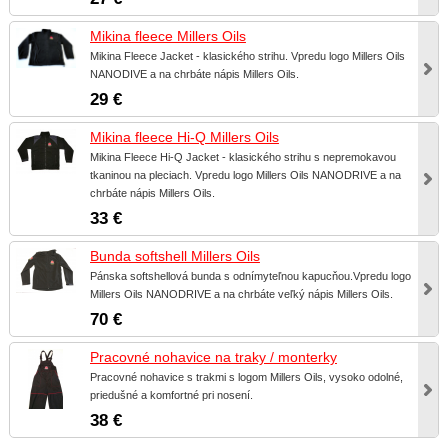
Mikina fleece Millers Oils
Mikina Fleece Jacket - klasického strihu. Vpredu logo Millers Oils
NANODIVE a na chrbáte nápis Millers Oils.
29 €
Mikina fleece Hi-Q Millers Oils
Mikina Fleece Hi-Q Jacket - klasického strihu s nepremokavou
tkaninou na pleciach. Vpredu logo Millers Oils NANODRIVE a na
chrbáte nápis Millers Oils.
33 €
Bunda softshell Millers Oils
Pánska softshellová bunda s odnímyteľnou kapucňou.Vpredu logo
Millers Oils NANODRIVE a na chrbáte veľký nápis Millers Oils.
70 €
Pracovné nohavice na traky / monterky
Pracovné nohavice s trakmi s logom Millers Oils, vysoko odolné,
priedušné a komfortné pri nosení.
38 €