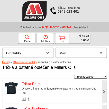
Zákaznícka linka
0948 023 401
oleje
mazivá
aditíva
Pokrokové motorové
,
a
pohonných hmôt
0 ks za
0,00 €
Hľadať
Prihlásiť
Produkty
Menu
Úvod
>>
Oblečenie a doplnky
>>
tričká a ostatné oblečenie
Tričká a ostatné oblečenie Millers Oils
Tričko Retro
Unisex tričko s atraktívnym Retro dizajnom tradície Millers Oils
Ltd.
12 €
Tričko Brighouse