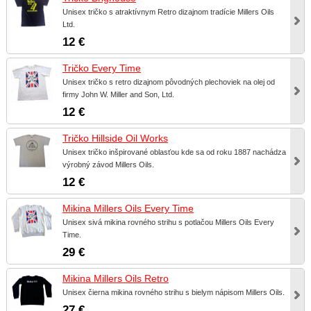
Unisex tričko s atraktívnym Retro dizajnom tradície Millers Oils
Ltd.
12 €
Tričko Every Time
Unisex tričko s retro dizajnom pôvodných plechoviek na olej od
firmy John W. Miller and Son, Ltd.
12 €
Tričko Hillside Oil Works
Unisex tričko inšpirované oblasťou kde sa od roku 1887 nachádza
výrobný závod Millers Oils.
12 €
Mikina Millers Oils Every Time
Unisex sivá mikina rovného strihu s potlačou Millers Oils Every
Time.
29 €
Mikina Millers Oils Retro
Unisex čierna mikina rovného strihu s bielym nápisom Millers Oils.
27 €