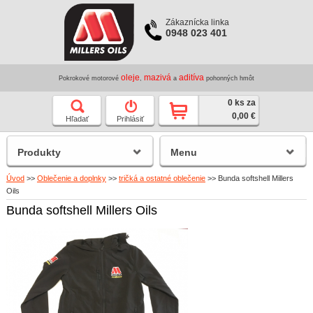
Zákaznícka linka
0948 023 401
oleje
mazivá
aditíva
Pokrokové motorové
,
a
pohonných hmôt
0 ks za
0,00 €
Hľadať
Prihlásiť
Produkty
Menu
Úvod
>>
Oblečenie a doplnky
>>
tričká a ostatné oblečenie
>>
Bunda softshell Millers
Oils
Bunda softshell Millers Oils