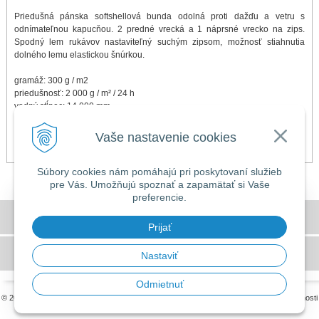
Priedušná pánska softshellová bunda odolná proti dažďu a vetru s
odnímateľnou kapucňou. 2 predné vrecká a 1 náprsné vrecko na zips.
Spodný lem rukávov nastaviteľný suchým zipsom, možnosť stiahnutia
dolného lemu elastickou šnúrkou.
gramáž: 300 g / m2
priedušnosť: 2 000 g / m² / 24 h
vodný stĺpec: 14 000 mm
Dostupné veľkosti S, M, L, XL, 2XL
Vaše nastavenie cookies
Požadovanú veľkosť zadajte do poznámky pri dokončovaní objednávky.
Súbory cookies nám pomáhajú pri poskytovaní služieb
pre Vás. Umožňujú spoznať a zapamätať si Vaše
preferencie.
DOVOLENKA 3. - 7. augusta 2026
Všeobecné obchodné podmienky
Predajňa bude ZATVORENÁ a vytvorené
Prijať
objednávky začneme vybavovať 10.8.2026.
GDPR a používanie cookies
Nastaviť
Ďakujeme za pochopenie.
Odmietnuť
© 2026 MILLERS OILS SLOVAKIA •
tvorba eshopu cez UNIobchod
,
webhosting
spoločnosti
WEBYGROUP