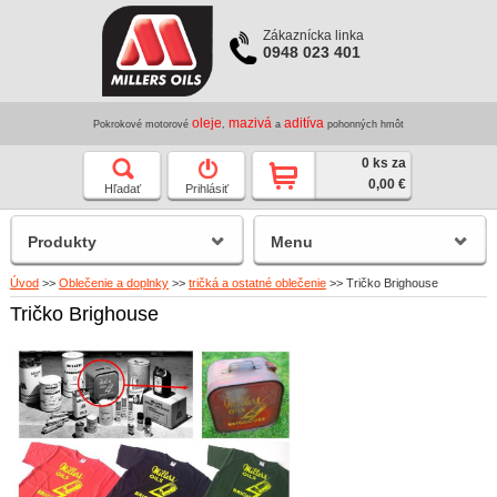
Zákaznícka linka
0948 023 401
oleje
mazivá
aditíva
Pokrokové motorové
,
a
pohonných hmôt
0 ks za
0,00 €
Hľadať
Prihlásiť
Produkty
Menu
Úvod
>>
Oblečenie a doplnky
>>
tričká a ostatné oblečenie
>>
Tričko Brighouse
Tričko Brighouse