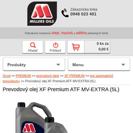
Zákaznícka linka
0948 023 401
oleje
mazivá
aditíva
Pokrokové motorové
,
a
pohonných hmôt
0 ks za
0,00 €
Hľadať
Prihlásiť
Produkty
Menu
Úvod
>>
PREMIUM
>>
prevodové oleje
>>
XF PREMIUM
>>
pre automatické
prevodovky
>>
Prevodový olej XF Premium ATF MV-EXTRA (5L)
Prevodový olej XF Premium ATF MV-EXTRA (5L)