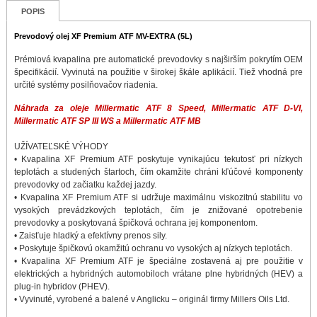
POPIS
Prevodový olej XF Premium ATF MV-EXTRA (5L)
Prémiová kvapalina pre automatické prevodovky s najširším pokrytím OEM
špecifikácií. Vyvinutá na použitie v širokej škále aplikácií. Tiež vhodná pre
určité systémy posilňovačov riadenia.
Náhrada za oleje Millermatic ATF 8 Speed, Millermatic ATF D-VI,
Millermatic ATF SP III WS a Millermatic ATF MB
UŽÍVATEĽSKÉ VÝHODY
• Kvapalina XF Premium ATF poskytuje vynikajúcu tekutosť pri nízkych
teplotách a studených štartoch, čím okamžite chráni kľúčové komponenty
prevodovky od začiatku každej jazdy.
• Kvapalina XF Premium ATF si udržuje maximálnu viskozitnú stabilitu vo
vysokých prevádzkových teplotách, čím je znižované opotrebenie
prevodovky a poskytovaná špičková ochrana jej komponentom.
• Zaisťuje hladký a efektívny prenos sily.
• Poskytuje špičkovú okamžitú ochranu vo vysokých aj nízkych teplotách.
• Kvapalina XF Premium ATF je špeciálne zostavená aj pre použitie v
elektrických a hybridných automobiloch vrátane plne hybridných (HEV) a
plug-in hybridov (PHEV).
• Vyvinuté, vyrobené a balené v Anglicku – originál firmy Millers Oils Ltd.