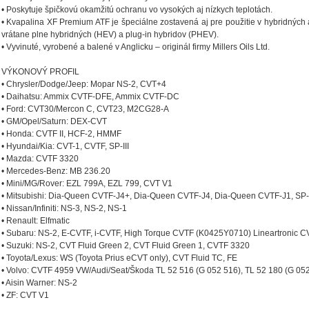
• Poskytuje špičkovú okamžitú ochranu vo vysokých aj nízkych teplotách.
• Kvapalina XF Premium ATF je špeciálne zostavená aj pre použitie v hybridných
vrátane plne hybridných (HEV) a plug-in hybridov (PHEV).
• Vyvinuté, vyrobené a balené v Anglicku – originál firmy Millers Oils Ltd.
VÝKONOVÝ PROFIL
• Chrysler/Dodge/Jeep: Mopar NS-2, CVT+4
• Daihatsu: Ammix CVTF-DFE, Ammix CVTF-DC
• Ford: CVT30/Mercon C, CVT23, M2CG28-A
• GM/Opel/Saturn: DEX-CVT
• Honda: CVTF II, HCF-2, HMMF
• Hyundai/Kia: CVT-1, CVTF, SP-III
• Mazda: CVTF 3320
• Mercedes-Benz: MB 236.20
• Mini/MG/Rover: EZL 799A, EZL 799, CVT V1
• Mitsubishi: Dia-Queen CVTF-J4+, Dia-Queen CVTF-J4, Dia-Queen CVTF-J1, SP-I
• Nissan/Infiniti: NS-3, NS-2, NS-1
• Renault: Elfmatic
• Subaru: NS-2, E-CVTF, i-CVTF, High Torque CVTF (K0425Y0710) Lineartronic C
• Suzuki: NS-2, CVT Fluid Green 2, CVT Fluid Green 1, CVTF 3320
• Toyota/Lexus: WS (Toyota Prius eCVT only), CVT Fluid TC, FE
• Volvo: CVTF 4959 VW/Audi/Seat/Škoda TL 52 516 (G 052 516), TL 52 180 (G 05
• Aisin Warner: NS-2
• ZF: CVT V1