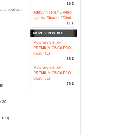
15 €
 automobiloch
Aditívum benzínu Petrol
Injector Cleaner 250ml
11 €
NOVÉ V PONUKE
Motorový olej XF
PREMIUM C5/C6 ECO
0w20 (1L)
18 €
Motorový olej XF
PREMIUM C5/C6 ECO
0w20 (5L)
79 €
II
V-30
2 180)