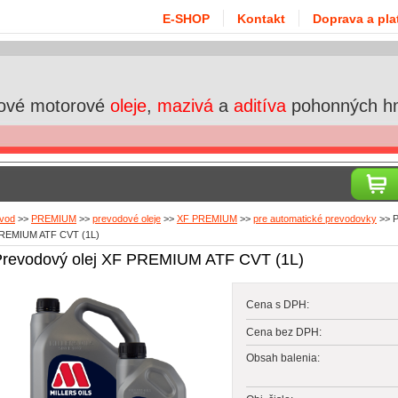
E-SHOP
Kontakt
Doprava a pla
ové motorové
oleje
,
mazivá
a
aditíva
pohonných h
vod
>>
PREMIUM
>>
prevodové oleje
>>
XF PREMIUM
>>
pre automatické prevodovky
>>
P
REMIUM ATF CVT (1L)
Prevodový olej XF PREMIUM ATF CVT (1L)
Cena s DPH:
Cena bez DPH:
Obsah balenia: