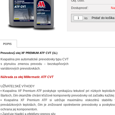
Obj. čislo:
Dostupnosť:
Na
Pridať do košíka
ks
POPIS
Prevodový olej XF PREMIUM ATF CVT (1L)
Kvapalina pre automatické prevodovky typu CVT
s plynulou zmenou prevodu – bezstupňových
variátorových prevodovkách.
Náhrada za olej Millermatic ATF CVT
UŽÍVATEĽSKÉ VÝHODY
• Kvapalina XF Premium ATF poskytuje vynikajúcu tekutosť pri nízkych teplotác
štartoch, čím okamžite chráni kľúčové komponenty prevodovky od začiatku každej 
• Kvapalina XF Premium ATF si udržuje maximálnu viskozitnú stabilitu
prevádzkových teplotách, čím je znižované opotrebenie prevodovky a poskyto
ochrana jej komponentom.
• Zaisťuje hladký a efektívny prenos sily.