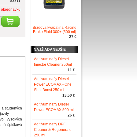
83811
 objednávku
Brzdová kvapalina Racing
Brake Fluid 300+ (500 ml)
27 €
NAJŽIADANEJŠIE
Aditívum nafty Diesel
Injector Cleaner 250ml
11 €
Aditívum nafty Diesel
Power ECOMAX - One
Shot Boost 250 ml
13,50 €
Aditívum nafty Diesel
h a studených
Power ECOMAX 500 ml
jazdy.
26 €
 vo vysokých
Aditívum nafty DPF
vaná špičková
Cleaner & Regenerator
250 ml