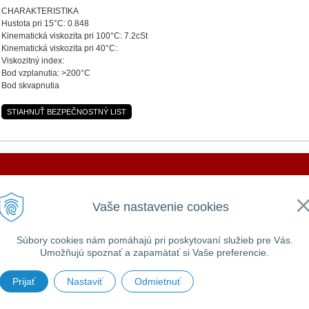
CHARAKTERISTIKA
Hustota pri 15°C: 0.848
Kinematická viskozita pri 100°C: 7.2cSt
Kinematická viskozita pri 40°C:
Viskozitný index:
Bod vzplanutia: >200°C
Bod skvapnutia
STIAHNUŤ BEZPEČNOSTNÝ LIST
DOVOLENKA 3. - 7. augusta 2026
VŠEOBECNÉ
UŽITOČNÉ
Vaše nastavenie cookies
Všeobecné obchodné podmienky
Prihlásiť
e ZATVORENÁ a vytvorené objednávky začneme vybavov
GDPR a používanie cookies
Registrácia
Zabudnuté heslo
Súbory cookies nám pomáhajú pri poskytovaní služieb pre Vás.
Umožňujú spoznať a zapamätať si Vaše preferencie.
Ďakujeme za pochopenie.
Prijať
Nastaviť
Odmietnuť
 MILLERS OILS SLOVAKIA •
tvorba eshopu cez UNIobchod
,
webhosting
spoločnosti
WEBY