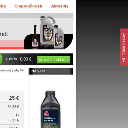
tba
O spoločnosti
Aktuality
môt
0,00 €
0 ks za
prejsť k pokladni
revodový olej XF
NÁŠ TIP
25 €
20,33 €
1 l
l = 25 €