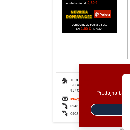
TECHNOMAT SK, s.r.o.
SKLADOVÁ 2
917 01 TRNAVA
Predajňa bud
info@millersoils.sk
0948 023 401
0903 757 022
© 2026