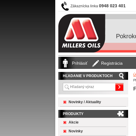
0948 023 401
Zákaznícka linka
Pokrok
Prihlásiť
Registrácia
Ú
HĽADANIE V PRODUKTOCH
P
Novinky / Aktuality
PRODUKTY
Akcie
Novinky