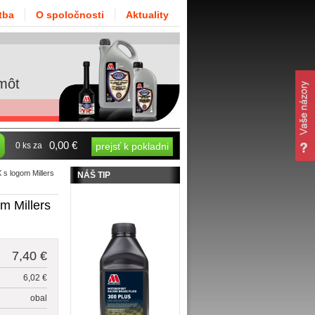
tba
O spoločnosti
Aktuality
môt
0,00 €
0 ks za
prejsť k pokladni
 s logom Millers
NÁŠ TIP
m Millers
7,40 €
6,02 €
obal