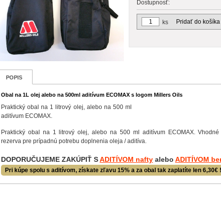
Dostupnosť:
Pridať do košíka
ks
POPIS
Obal na 1L olej alebo na 500ml aditívum ECOMAX s logom Millers Oils
Praktický obal na 1 litrový olej, alebo na 500 ml
aditívum ECOMAX.
Praktický obal na 1 litrový olej, alebo na 500 ml aditívum ECOMAX. Vhodné
rezerva pre prípadnú potrebu doplnenia oleja / aditíva.
DOPORUČUJEME ZAKÚPIŤ S
ADITÍVOM nafty
alebo
ADITÍVOM be
Pri kúpe spolu s aditívom, získate zľavu 15% a za obal tak zaplatíte len 6,30€ 