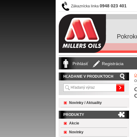
0948 023 401
Zákaznícka linka
Pokrok
Prihlásiť
Registrácia
Ú
HĽADANIE V PRODUKTOCH
O
O
O
Novinky / Aktuality
PRODUKTY
Akcie
Novinky