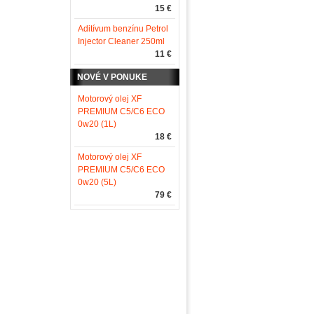
15 €
Aditívum benzínu Petrol
Injector Cleaner 250ml
11 €
NOVÉ V PONUKE
Motorový olej XF
PREMIUM C5/C6 ECO
0w20 (1L)
18 €
Motorový olej XF
PREMIUM C5/C6 ECO
0w20 (5L)
79 €