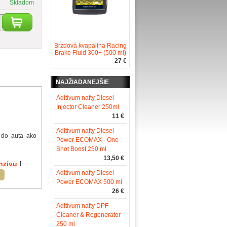
Skladom
Brzdová kvapalina Racing
Brake Fluid 300+ (500 ml)
27 €
NAJŽIADANEJŠIE
Aditívum nafty Diesel
Injector Cleaner 250ml
11 €
Aditívum nafty Diesel
 do auta ako
Power ECOMAX - One
Shot Boost 250 ml
13,50 €
nzívu
!
Aditívum nafty Diesel
!
Power ECOMAX 500 ml
26 €
Aditívum nafty DPF
Cleaner & Regenerator
250 ml