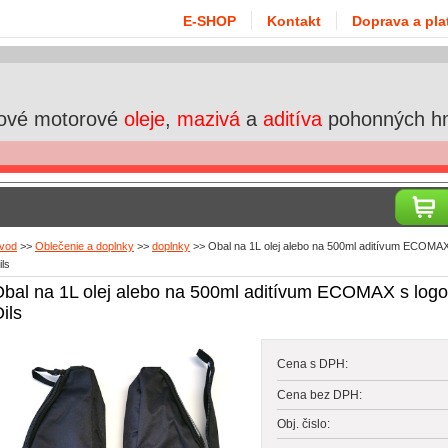
E-SHOP
Kontakt
Doprava a pla
ové motorové
oleje
,
mazivá
a
aditíva
pohonných h
vod
>>
Oblečenie a doplnky
>>
doplnky
>>
Obal na 1L olej alebo na 500ml aditívum ECOMAX
ils
bal na 1L olej alebo na 500ml aditívum ECOMAX s logo
ils
Cena s DPH:
Cena bez DPH:
Obj. čislo: