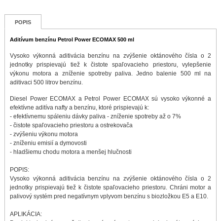
POPIS
Aditívum benzínu Petrol Power ECOMAX 500 ml
Vysoko výkonná aditivácia benzínu na zvýšenie oktánového čísla o 2
jednotky prispievajú tiež k čistote spaľovacieho priestoru, vylepšenie
výkonu motora a zníženie spotreby paliva. Jedno balenie 500 ml na
aditivaci 500 litrov benzínu.
Diesel Power ECOMAX a Petrol Power ECOMAX sú vysoko výkonné a
efektívne aditíva nafty a benzínu, ktoré prispievajú k:
- efektívnemu spáleniu dávky paliva - zníženie spotreby až o 7%
- čistote spaľovacieho priestoru a ostrekovača
- zvýšeniu výkonu motora
- zníženiu emisií a dymovosti
- hladšiemu chodu motora a menšej hlučnosti
POPIS:
Vysoko výkonná aditivácia benzínu na zvýšenie oktánového čísla o 2
jednotky prispievajú tiež k čistote spaľovacieho priestoru. Chráni motor a
palivový systém pred negatívnym vplyvom benzínu s biozložkou E5 a E10.
APLIKÁCIA: