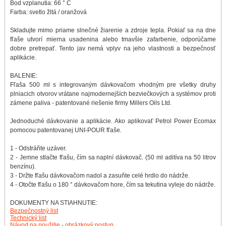
Bod vzplanutia: 66 ° C
Farba: svetlo žltá / oranžová
Skladujte mimo priame slnečné žiarenie a zdroje tepla. Pokiaľ sa na dne
fľaše utvorí mierna usadenina alebo tmavšie zafarbenie, odporúčame
dobre pretrepať. Tento jav nemá vplyv na jeho vlastnosti a bezpečnosť
aplikácie.
BALENIE:
Fľaša 500 ml s integrovaným dávkovačom vhodným pre všetky druhy
plniacich otvorov vrátane najmodernejších bezviečkových a systémov proti
zámene paliva - patentované riešenie firmy Millers Oils Ltd.
Jednoduché dávkovanie a aplikácie. Ako aplikovať Petrol Power Ecomax
pomocou patentovanej UNI-POUR fľaše.
1 - Odstráňte uzáver.
2 - Jemne stlačte fľašu, čím sa naplní dávkovač. (50 ml aditíva na 50 litrov
benzínu).
3 - Držte fľašu dávkovačom nadol a zasuňte celé hrdlo do nádrže.
4 - Otočte fľašu o 180 ° dávkovačom hore, čím sa tekutina vyleje do nádrže.
DOKUMENTY NA STIAHNUTIE:
Bezpečnostný list
Technický list
Návod na použitie - obrázkový postup