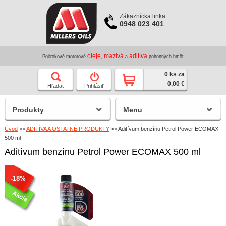
Zákaznícka linka
0948 023 401
oleje
mazivá
aditíva
Pokrokové motorové
,
a
pohonných hmôt
0 ks za
0,00 €
Hľadať
Prihlásiť
Produkty
Menu
Úvod
>>
ADITÍVA A OSTATNÉ PRODUKTY
>>
Aditívum benzínu Petrol Power ECOMAX
500 ml
Aditívum benzínu Petrol Power ECOMAX 500 ml
-18%