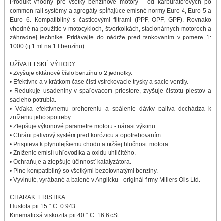
Produkt vhodný pre všetky benzínové motory – od karburátorových po
common-rail systémy a agregáty spĺňajúce emisné normy Euro 4, Euro 5 a
Euro 6. Kompatibilný s časticovými filtrami (PPF, OPF, GPF). Rovnako
vhodné na použitie v motocykloch, štvorkolkách, stacionárnych motoroch a
záhradnej technike. Pridávajte do nádrže pred tankovaním v pomere 1:
1000 (tj 1 ml na 1 l benzínu).
UŽÍVATEĽSKÉ VÝHODY:
• Zvyšuje oktánové číslo benzínu o 2 jednotky.
• Efektívne a v krátkom čase čistí vstrekovacie trysky a sacie ventily.
• Redukuje usadeniny v spaľovacom priestore, zvyšuje čistotu piestov a
sacieho potrubia.
• Vďaka efektívnemu prehoreniu a spálenie dávky paliva dochádza k
zníženiu jeho spotreby.
• Zlepšuje výkonové parametre motoru - nárast výkonu.
• Chráni palivový systém pred koróziou a opotrebovaním.
• Prispieva k plynulejšiemu chodu a nižšej hlučnosti motora.
• Zníženie emisií uhľovodíka a oxidu uhličitého.
• Ochraňuje a zlepšuje účinnosť katalyzátora.
• Plne kompatibilný so všetkými bezolovnatými benzíny.
• Vyvinuté, vyrábané a balené v Anglicku - originál firmy Millers Oils Ltd.
CHARAKTERISTIKA:
Hustota pri 15 ° C: 0.943
Kinematická viskozita pri 40 ° C: 16.6 cSt