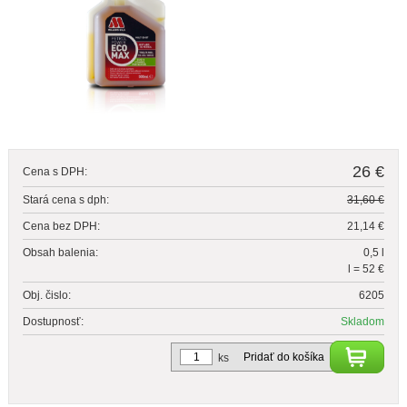
26 €
Cena s DPH:
Stará cena s dph:
31,60 €
Cena bez DPH:
21,14 €
Obsah balenia:
0,5 l
l = 52 €
Obj. čislo:
6205
Dostupnosť:
Skladom
Pridať do košíka
ks