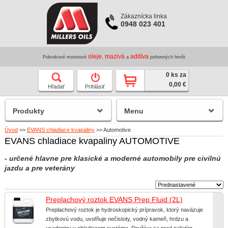
Zákaznícka linka
0948 023 401
oleje
mazivá
aditíva
Pokrokové motorové
,
a
pohonných hmôt
0 ks za
0,00 €
Hľadať
Prihlásiť
Produkty
Menu
Úvod
>>
EVANS chladiace kvapaliny
>>
Automotive
EVANS chladiace kvapaliny AUTOMOTIVE
- určené hlavne pre klasické a moderné automobily pre civilnú
jazdu a pre veterány
Preplachový roztok EVANS Prep Fluid (2L)
Preplachový roztok je hydroskopický prípravok, ktorý naväzuje
zbytkovú vodu, uvoľňuje nečistoty, vodný kameň, hrdzu a
usadeniny v chladiacom systéme. Používa sa pred naliatím