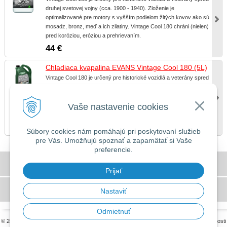
druhej svetovej vojny (cca. 1900 - 1940). Zloženie je
optimalizované pre motory s vyšším podielom žltých kovov ako sú
mosadz, bronz, meď a ich zliatiny. Vintage Cool 180 chráni (nielen)
pred koróziou, eróziou a prehrievaním.
44 €
Chladiaca kvapalina EVANS Vintage Cool 180 (5L)
Vintage Cool 180 je určený pre historické vozidlá a veterány spred
druhej svetovej vojny (cca. 1900 - 1940). Zloženie je
optimalizované pre motory s vyšším podielom žltých kovov ako sú
mosadz, bronz, meď a ich zliatiny. Vintage Cool 180 chráni (nielen)
Vaše nastavenie cookies
pred koróziou, eróziou a prehrievaním.
88 €
Súbory cookies nám pomáhajú pri poskytovaní služieb
pre Vás. Umožňujú spoznať a zapamätať si Vaše
preferencie.
DOVOLENKA 3. - 7. augusta 2026
Všeobecné obchodné podmienky
Predajňa bude ZATVORENÁ a vytvorené
Prijať
objednávky začneme vybavovať 10.8.2026.
GDPR a používanie cookies
Nastaviť
Ďakujeme za pochopenie.
Odmietnuť
© 2026 MILLERS OILS SLOVAKIA •
tvorba eshopu cez UNIobchod
,
webhosting
spoločnosti