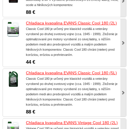
ocele a hliníkových komponentov.
88 €
Chladiaca kvapalina EVANS Classic Cool 180 (2L)
Classic Cool 180 je určený pre klasické vozidlá a veterány
vyrobené po druhej svetovej vojne (cca. 1945 - 1999). Zloženie je
optimalizované pre motory vyrobené zo sivej liatiny, s nižším
podielom medi ako predvojnové vozidlá a malým podielom
hliníkových komponentov. Classic Cool 180 chráni (nielen) pred
koróziou, eróziou a prehrievaním.
44 €
Chladiaca kvapalina EVANS Classic Cool 180 (5L)
Classic Cool 180 je určený pre klasické vozidlá a veterány
vyrobené po druhej svetovej vojne (cca. 1945 - 1999). Zloženie je
optimalizované pre motory vyrobené zo sivej liatiny, s nižším
podielom medi ako predvojnové vozidlá a malým podielom
hliníkových komponentov. Classic Cool 180 chráni (nielen) pred
koróziou, eróziou a prehrievaním.
88 €
Chladiaca kvapalina EVANS Vintage Cool 180 (2L)
Vintage Cool 180 je určený pre historické vozidlá a veterány spred