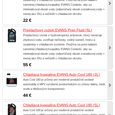
samotnej chladiacej kvapaliny EVANS Coolants, aby sa
minimalizoval obsah vody (odporúčaný obsah zostatkovej vody =
menej ako 3%) a nečistôt v chladiacom okruhu.
22 €
Preplachový roztok EVANS Prep Fluid (5L)
Preplachový roztok e hydroskopický prípravok, ktorý naväzuje
zbytkovú vodu, uvoľňuje nečistoty, vodný kameň, hrdzu a
usadeniny v chladiacom systéme. Používa sa pred naliatím
samotnej chladiacej kvapaliny EVANS Coolants, aby sa
minimalizoval obsah vody (odporúčaný obsah zostatkovej vody =
menej ako 3%) a nečistôt v chladiacom okruhu.
55 €
Chladiaca kvapalina EVANS Auto Cool 180 (2L)
Auto Cool 180 je určený pre moderné produkčné osobné
automobily a MPV vyrobené predovšetkým zo zmesy liatiny, medi,
ocele a hliníkových komponentov.
44 €
Chladiaca kvapalina EVANS Auto Cool 180 (5L)
Auto Cool 180 je určený pre moderné produkčné osobné
automobily a MPV vyrobené predovšetkým zo zmesy liatiny, medi,