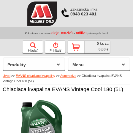
Zákaznícka linka
0948 023 401
oleje
mazivá
aditíva
Pokrokové motorové
,
a
pohonných hmôt
0 ks za
0,00 €
Hľadať
Prihlásiť
Produkty
Menu
Úvod
>>
EVANS chladiace kvapaliny
>>
Automotive
>>
Chladiaca kvapalina EVANS
Vintage Cool 180 (5L)
Chladiaca kvapalina EVANS Vintage Cool 180 (5L)