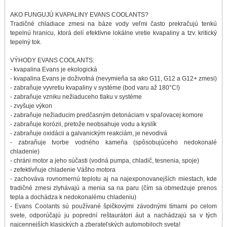
AKO FUNGUJÚ KVAPALINY EVANS COOLANTS?
Tradičné chladiace zmesi na báze vody veľmi často prekračujú tenkú
tepelnú hranicu, ktorá delí efektívne lokálne vretie kvapaliny a tzv. kritický
tepelný tok.
VÝHODY EVANS COOLANTS:
- kvapalina Evans je ekologická
- kvapalina Evans je doživotná (nevymieňa sa ako G11, G12 a G12+ zmesi)
- zabraňuje vyvretiu kvapaliny v systéme (bod varu až 180°C!)
- zabraňuje vzniku nežiaduceho tlaku v systéme
- zvyšuje výkon
- zabraňuje nežiaducim predčasným detonáciam v spaľovacej komore
- zabraňuje korózii, pretože neobsahuje vodu a kyslík
- zabraňuje oxidácii a galvanickým reakciám, je nevodivá
- zabraňuje tvorbe vodného kameňa (spôsobujúceho nedokonalé
chladenie)
- chráni motor a jeho súčasti (vodná pumpa, chladič, tesnenia, spoje)
- zefektívňuje chladenie Vášho motora
- zachováva rovnomernú teplotu aj na najexponovanejších miestach, kde
tradičné zmesi zlyhávajú a menia sa na paru (čím sa obmedzuje prenos
tepla a dochádza k nedokonalému chladeniu)
- Evans Coolants sú používané špičkovými závodnými tímami po celom
svete, odporúčajú ju poprední reštaurátori áut a nachádzajú sa v tých
najcennejších klasických a zberateľských automobiloch sveta!