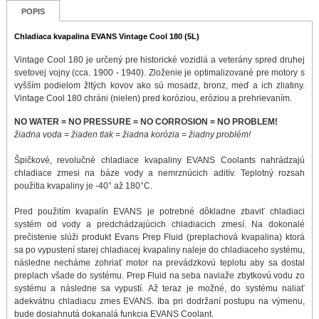
POPIS
Chladiaca kvapalina EVANS Vintage Cool 180 (5L)
Vintage Cool 180 je určený pre historické vozidlá a veterány spred druhej
svetovej vojny (cca. 1900 - 1940). Zloženie je optimalizované pre motory s
vyšším podielom žltých kovov ako sú mosadz, bronz, meď a ich zliatiny.
Vintage Cool 180 chráni (nielen) pred koróziou, eróziou a prehrievaním.
NO WATER = NO PRESSURE = NO CORROSION = NO PROBLEM!
žiadna voda = žiaden tlak = žiadna korózia = žiadny problém!
Špičkové, revolučné chladiace kvapaliny EVANS Coolants nahrádzajú
chladiace zmesi na báze vody a nemrznúcich aditív. Teplotný rozsah
použitia kvapaliny je -40° až 180°C.
Pred použitím kvapalín EVANS je potrebné dôkladne zbaviť chladiaci
systém od vody a predchádzajúcich chladiacich zmesí. Na dokonalé
prečistenie slúži produkt Evans Prep Fluid (preplachová kvapalina) ktorá
sa po vypustení starej chladiacej kvapaliny naleje do chladiaceho systému,
následne necháme zohriať motor na prevádzkovú teplotu aby sa dostal
preplach všade do systému. Prep Fluid na seba naviaže zbytkovú vodu zo
systému a následne sa vypustí. Až teraz je možné, do systému naliať
adekvátnu chladiacu zmes EVANS. Iba pri dodržaní postupu na výmenu,
bude dosiahnutá dokanalá funkcia EVANS Coolant.