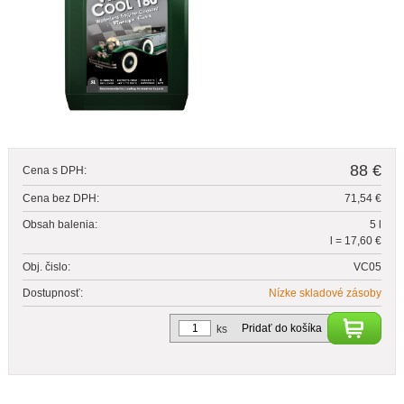
88 €
Cena s DPH:
Cena bez DPH:
71,54 €
Obsah balenia:
5 l
l = 17,60 €
Obj. čislo:
VC05
Dostupnosť:
Nízke skladové zásoby
Pridať do košíka
ks