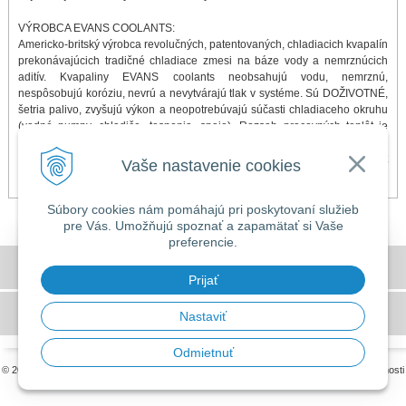
VÝROBCA EVANS COOLANTS:
Americko-britský výrobca revolučných, patentovaných, chladiacich kvapalín
prekonávajúcich tradičné chladiace zmesi na báze vody a nemrznúcich
aditív. Kvapaliny EVANS coolants neobsahujú vodu, nemrznú,
nespôsobujú koróziu, nevrú a nevytvárajú tlak v systéme. Sú DOŽIVOTNÉ,
šetria palivo, zvyšujú výkon a neopotrebúvajú súčasti chladiaceho okruhu
(vodné pumpy, chladiče, tesnenia, spoje). Rozsah pracovných teplôt je
-40°C až 180°C. Do povedomia sa dostávajú čoraz viac a väčšina
závodných tímov, veteránistov či majiteľov exkluzívnych ale i bežných áut
Vaše nastavenie cookies
prechádza na EVANS kvapaliny. Doprajte aj Vy svojmu autu to najlepšie!
Súbory cookies nám pomáhajú pri poskytovaní služieb
pre Vás. Umožňujú spoznať a zapamätať si Vaše
preferencie.
DOVOLENKA 3. - 7. augusta 2026
Všeobecné obchodné podmienky
Predajňa bude ZATVORENÁ a vytvorené
Prijať
objednávky začneme vybavovať 10.8.2026.
GDPR a používanie cookies
Nastaviť
Ďakujeme za pochopenie.
Odmietnuť
© 2026 MILLERS OILS SLOVAKIA •
tvorba eshopu cez UNIobchod
,
webhosting
spoločnosti
WEBYGROUP