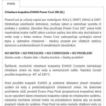
POPIS
Chladiaca kvapalina EVANS Power Cool 180 (5L)
PowerCool je určený najmä pre motoršport: RALLY, DRIFT, DRAG & DIRT.
Odstraňuje predčasné detonácie, zvyšuje výkon a zabraňuje vyvretiu či
pretlaku v systéme. Závodné tímy používajú Power Cool 180° práve kvôli
maximálnej snahe zvýšiť výkon a prísun paliva, bez toho aby dochádzalo k
vretiu vody v bloku motora. Power Cool zabezpečuje vynikajúci odvod
tepla a optimálne chladenie - ideálny produkt pre všetkých ladičov,
úpravcov a profesionálnych či amatérskych závodníkov.
NO WATER = NO PRESSURE = NO CORROSION = NO PROBLEM!
žiadna voda = žiaden tlak = žiadna korózia = žiadny problém!
Špičkové, revolučné chladiace kvapaliny EVANS Coolants nahrádzajú
chladiace zmesi na báze vody a nemrznúcich aditív. Teplotný rozsah
použitia kvapaliny je -40° až 180°C.
Pred použitím kvapalín EVANS je potrebné dôkladne zbaviť chladiaci
systém od vody a predchádzajúcich chladiacich zmesí. Na dokonalé
prečistenie slúži produkt Evans Prep Fluid (preplachová kvapalina) ktorá
sa po vypustení starej chladiacej kvapaliny naleje do chladiaceho systému,
následne necháme zohriať motor na prevádzkovú teplotu aby sa dostal
preplach všade do systému. Prep Fluid na seba naviaže zbytkovú vodu zo