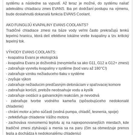
systému a následne sa vypustí. Až teraz je možné, do systému naliať
adekvátnu chladiacu zmes EVANS. Iba pri dodržaní postupu na výmenu,
bude dosiahnutá dokanalá funkcia EVANS Coolant.
AKO FUNGUJÚ KVAPALINY EVANS COOLANTS?
Tradičné chladiace zmesi na báze vody veľmi často prekračujú tenkú
tepelnú hranicu, ktorá delí efektívne lokálne vretie kvapaliny a tzv. kritický
tepelný tok.
VÝHODY EVANS COOLANTS:
- kvapalina Evans je ekologická
- kvapalina Evans je doživotná (nevymieňa sa ako G11, G12 a G12+ zmesi)
- zabraňuje vyvretiu kvapaliny v systéme (bod varu až 180°C!)
- zabraňuje vzniku nežiaduceho tlaku v systéme
- zvyšuje výkon
- zabraňuje nežiaducim predčasným detonáciam v spaľovacej komore
- zabraňuje korózii, pretože neobsahuje vodu a kyslík
- zabraňuje oxidácii a galvanickým reakciám, je nevodivá
- zabraňuje tvorbe vodného kameňa (spôsobujúceho nedokonalé
chladenie)
- chráni motor a jeho súčasti (vodná pumpa, chladič, tesnenia, spoje)
- zefektívňuje chladenie Vášho motora
- zachováva rovnomernú teplotu aj na najexponovanejších miestach, kde
tradičné zmesi zlyhávajú a menia sa na paru (čím sa obmedzuje prenos
tepla a dochádza k nedokonalému chladeniu)