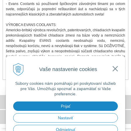
- Evans Coolants sú používané špičkovými závodnými tímami po celom
svete, odporúčajú ju poprední reštaurátori áut a nachádzajú sa v tých
najcennejších klasických a zberateľských automobiloch sveta!
VÝROBCA EVANS COOLANTS:
Americko-britský výrobca revolučných, patentovaných, chladiacich kvapalín
prekonávajúcich tradičné chladiace zmesi na báze vody a nemrznúcich
aditív. Kvapaliny EVANS coolants neobsahujú vodu, nemrznú,
nespôsobujú koróziu, nevrú a nevytvárajú tlak v systéme. Sú DOŽIVOTNÉ,
šetria palivo, zvyšujú výkon a neopotrebúvajú súčasti chladiaceho okruhu
(vodné pumpy, chladiče, tesnenia, spoje). Rozsah pracovných teplôt je
-40°C až 180°C. Do povedomia sa dostávajú čoraz viac a väčšina
závodných tímov, veteránistov či majiteľov exkluzívnych ale i bežných áut
Vaše nastavenie cookies
prechádza na EVANS kvapaliny. Doprajte aj Vy svojmu autu to najlepšie!
Súbory cookies nám pomáhajú pri poskytovaní služieb
pre Vás. Umožňujú spoznať a zapamätať si Vaše
preferencie.
DOVOLENKA 3. - 7. augusta 2026
Všeobecné obchodné podmienky
Predajňa bude ZATVORENÁ a vytvorené
Prijať
objednávky začneme vybavovať 10.8.2026.
GDPR a používanie cookies
Nastaviť
Ďakujeme za pochopenie.
Odmietnuť