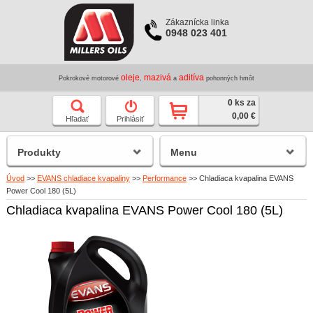
Zákaznícka linka
0948 023 401
oleje
mazivá
aditíva
Pokrokové motorové
,
a
pohonných hmôt
0 ks za
0,00 €
Hľadať
Prihlásiť
Produkty
Menu
Úvod
>>
EVANS chladiace kvapaliny
>>
Performance
>>
Chladiaca kvapalina EVANS
Power Cool 180 (5L)
Chladiaca kvapalina EVANS Power Cool 180 (5L)