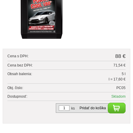
88 €
Cena s DPH:
Cena bez DPH:
71,54 €
Obsah balenia:
5 l
l = 17,60 €
Obj. čislo:
PC05
Dostupnosť:
Skladom
Pridať do košíka
ks