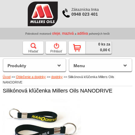
Zákaznícka linka
0948 023 401
oleje
mazivá
aditíva
Pokrokové motorové
,
a
pohonných hmôt
0 ks za
0,00 €
Hľadať
Prihlásiť
Produkty
Menu
Úvod
>>
Oblečenie a doplnky
>>
doplnky
>>
Silikónová kľúčenka Millers Oils
NANODRIVE
Silikónová kľúčenka Millers Oils NANODRIVE