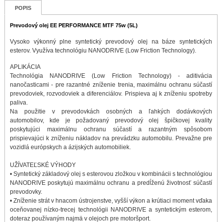
POPIS
Prevodový olej EE PERFORMANCE MTF 75w (5L)
Vysoko výkonný plne syntetický prevodový olej na báze syntetických
esterov. Využíva technológiu NANODRIVE (Low Friction Technology).
APLIKÁCIA
Technológia NANODRIVE (Low Friction Technology) - aditivácia
nanočasticami - pre razantné zníženie trenia, maximálnu ochranu súčastí
prevodoviek, rozvodoviek a diferenciálov. Prispieva aj k zníženiu spotreby
paliva.
Na použitie v prevodovkách osobných a ľahkých dodávkových
automobilov, kde je požadovaný prevodový olej špičkovej kvality
poskytujúci maximálnu ochranu súčastí a razantným spôsobom
prispievajúci k zníženiu nákladov na prevádzku automobilu. Prevažne pre
vozidlá európskych a ázijských automobiliek.
UŽÍVATEĽSKÉ VÝHODY
• Syntetický základový olej s esterovou zložkou v kombinácii s technológiou
NANODRIVE poskytujú maximálnu ochranu a predĺženú životnosť súčastí
prevodovky.
• Zníženie strát v hnacom ústrojenstve, vyšší výkon a krútiaci moment vďaka
oceňovanej nízko-trecej technológii NANODRIVE a syntetickým esterom,
doteraz používaným najmä v olejoch pre motoršport.