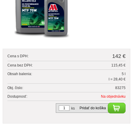
142 €
Cena s DPH:
Cena bez DPH:
115,45 €
Obsah balenia:
5 l
l = 28,40 €
Obj. čislo:
83275
Dostupnosť:
Na objednávku
Pridať do košíka
ks