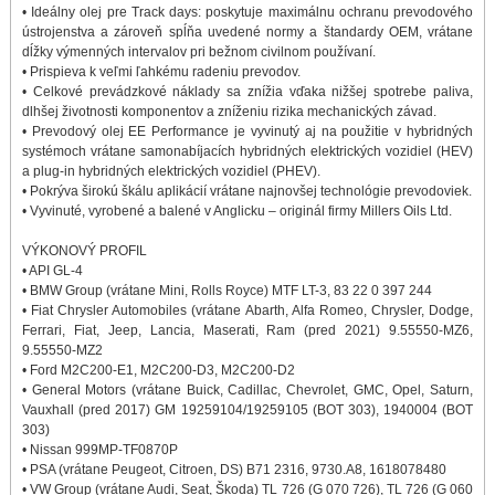
• Ideálny olej pre Track days: poskytuje maximálnu ochranu prevodového
ústrojenstva a zároveň spĺňa uvedené normy a štandardy OEM, vrátane
dĺžky výmenných intervalov pri bežnom civilnom používaní.
• Prispieva k veľmi ľahkému radeniu prevodov.
• Celkové prevádzkové náklady sa znížia vďaka nižšej spotrebe paliva,
dlhšej životnosti komponentov a zníženiu rizika mechanických závad.
• Prevodový olej EE Performance je vyvinutý aj na použitie v hybridných
systémoch vrátane samonabíjacích hybridných elektrických vozidiel (HEV)
a plug-in hybridných elektrických vozidiel (PHEV).
• Pokrýva širokú škálu aplikácií vrátane najnovšej technológie prevodoviek.
• Vyvinuté, vyrobené a balené v Anglicku – originál firmy Millers Oils Ltd.
VÝKONOVÝ PROFIL
• API GL-4
• BMW Group (vrátane Mini, Rolls Royce) MTF LT-3, 83 22 0 397 244
• Fiat Chrysler Automobiles (vrátane Abarth, Alfa Romeo, Chrysler, Dodge,
Ferrari, Fiat, Jeep, Lancia, Maserati, Ram (pred 2021) 9.55550-MZ6,
9.55550-MZ2
• Ford M2C200-E1, M2C200-D3, M2C200-D2
• General Motors (vrátane Buick, Cadillac, Chevrolet, GMC, Opel, Saturn,
Vauxhall (pred 2017) GM 19259104/19259105 (BOT 303), 1940004 (BOT
303)
• Nissan 999MP-TF0870P
• PSA (vrátane Peugeot, Citroen, DS) B71 2316, 9730.A8, 1618078480
• VW Group (vrátane Audi, Seat, Škoda) TL 726 (G 070 726), TL 726 (G 060