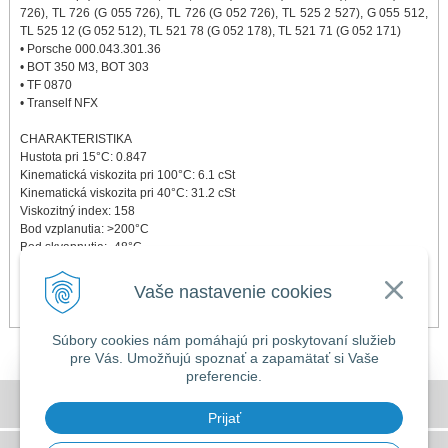
726), TL 726 (G 055 726), TL 726 (G 052 726), TL 525 2 527), G 055 512,
TL 525 12 (G 052 512), TL 521 78 (G 052 178), TL 521 71 (G 052 171)
• Porsche 000.043.301.36
• BOT 350 M3, BOT 303
• TF 0870
• Tranself NFX
CHARAKTERISTIKA
Hustota pri 15°C: 0.847
Kinematická viskozita pri 100°C: 6.1 cSt
Kinematická viskozita pri 40°C: 31.2 cSt
Viskozitný index: 158
Bod vzplanutia: >200°C
Bod skvapnutia: -48°C
STIAHNUŤ BEZPEČNOSTNÝ LIST
Vaše nastavenie cookies
Súbory cookies nám pomáhajú pri poskytovaní služieb
pre Vás. Umožňujú spoznať a zapamätať si Vaše
preferencie.
DOVOLENKA 3. - 7. augusta 2026
Všeobecné obchodné podmienky
Predajňa bude ZATVORENÁ a vytvorené
Prijať
objednávky začneme vybavovať 10.8.2026.