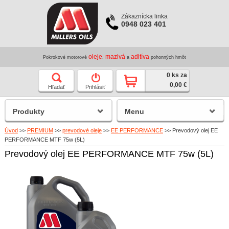
Zákaznícka linka
0948 023 401
oleje
mazivá
aditíva
Pokrokové motorové
,
a
pohonných hmôt
0 ks za
0,00 €
Hľadať
Prihlásiť
Produkty
Menu
Úvod
>>
PREMIUM
>>
prevodové oleje
>>
EE PERFORMANCE
>>
Prevodový olej EE
PERFORMANCE MTF 75w (5L)
Prevodový olej EE PERFORMANCE MTF 75w (5L)