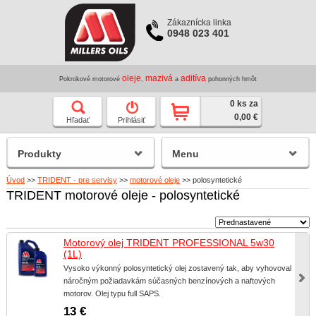
Zákaznícka linka
0948 023 401
oleje
mazivá
aditíva
Pokrokové motorové
,
a
pohonných hmôt
0 ks za
0,00 €
Hľadať
Prihlásiť
Produkty
Menu
Úvod
>>
TRIDENT - pre servisy
>>
motorové oleje
>>
polosyntetické
TRIDENT motorové oleje - polosyntetické
Motorový olej TRIDENT PROFESSIONAL 5w30
(1L)
Vysoko výkonný polosyntetický olej zostavený tak, aby vyhovoval
náročným požiadavkám súčasných benzínových a naftových
motorov. Olej typu full SAPS.
13 €