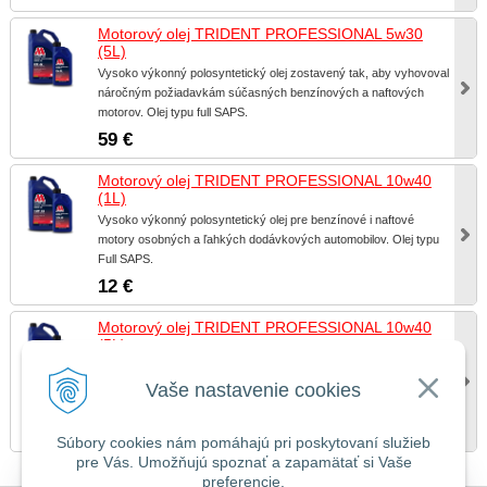
Motorový olej TRIDENT PROFESSIONAL 5w30
(5L)
Vysoko výkonný polosyntetický olej zostavený tak, aby vyhovoval
náročným požiadavkám súčasných benzínových a naftových
motorov. Olej typu full SAPS.
59 €
Motorový olej TRIDENT PROFESSIONAL 10w40
(1L)
Vysoko výkonný polosyntetický olej pre benzínové i naftové
motory osobných a ľahkých dodávkových automobilov. Olej typu
Full SAPS.
12 €
Motorový olej TRIDENT PROFESSIONAL 10w40
(5L)
Vysoko výkonný polosyntetický olej pre benzínové i naftové
motory osobných a ľahkých dodávkových automobilov. Olej typu
Vaše nastavenie cookies
Full SAPS.
55 €
Súbory cookies nám pomáhajú pri poskytovaní služieb
pre Vás. Umožňujú spoznať a zapamätať si Vaše
preferencie.