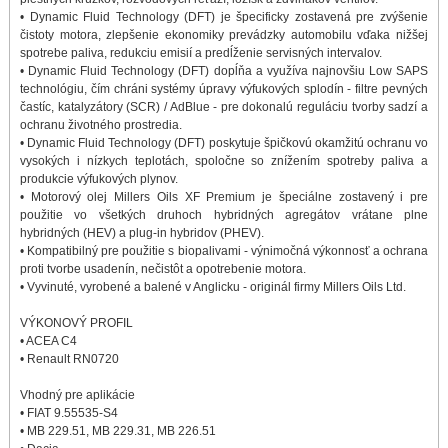
• Dynamic Fluid Technology (DFT) je špecificky zostavená pre zvýšenie
čistoty motora, zlepšenie ekonomiky prevádzky automobilu vďaka nižšej
spotrebe paliva, redukciu emisií a predĺženie servisných intervalov.
• Dynamic Fluid Technology (DFT) dopĺňa a využíva najnovšiu Low SAPS
technológiu, čím chráni systémy úpravy výfukových splodín - filtre pevných
častíc, katalyzátory (SCR) / AdBlue - pre dokonalú reguláciu tvorby sadzí a
ochranu životného prostredia.
• Dynamic Fluid Technology (DFT) poskytuje špičkovú okamžitú ochranu vo
vysokých i nízkych teplotách, spoločne so znížením spotreby paliva a
produkcie výfukových plynov.
• Motorový olej Millers Oils XF Premium je špeciálne zostavený i pre
použitie vo všetkých druhoch hybridných agregátov vrátane plne
hybridných (HEV) a plug-in hybridov (PHEV).
• Kompatibilný pre použitie s biopalivami - výnimočná výkonnosť a ochrana
proti tvorbe usadenín, nečistôt a opotrebenie motora.
• Vyvinuté, vyrobené a balené v Anglicku - originál firmy Millers Oils Ltd.
VÝKONOVÝ PROFIL
• ACEA C4
• Renault RN0720
Vhodný pre aplikácie
• FIAT 9.55535-S4
• MB 229.51, MB 229.31, MB 226.51