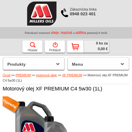
Zákaznícka linka
0948 023 401
oleje
mazivá
aditíva
Pokrokové motorové
,
a
pohonných hmôt
0 ks za
0,00 €
Hľadať
Prihlásiť
Produkty
Menu
Úvod
>>
PREMIUM
>>
motorové oleje
>>
XF PREMIUM
>>
Motorový olej XF PREMIUM
C4 5w30 (1L)
Motorový olej XF PREMIUM C4 5w30 (1L)