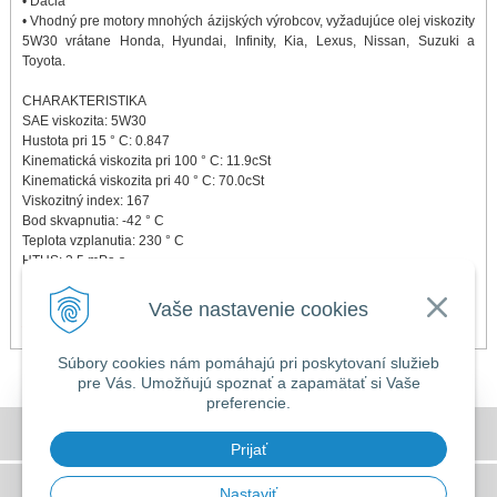
• Dacia
• Vhodný pre motory mnohých ázijských výrobcov, vyžadujúce olej viskozity
5W30 vrátane Honda, Hyundai, Infinity, Kia, Lexus, Nissan, Suzuki a
Toyota.
CHARAKTERISTIKA
SAE viskozita: 5W30
Hustota pri 15 ° C: 0.847
Kinematická viskozita pri 100 ° C: 11.9cSt
Kinematická viskozita pri 40 ° C: 70.0cSt
Viskozitný index: 167
Bod skvapnutia: -42 ° C
Teplota vzplanutia: 230 ° C
HTHS: 3.5 mPa.s
TBN: 8.0 mg KOH / gm
Vaše nastavenie cookies
BEZPEČNOSTNÝ LIST
Súbory cookies nám pomáhajú pri poskytovaní služieb
pre Vás. Umožňujú spoznať a zapamätať si Vaše
preferencie.
DOVOLENKA 3. - 7. augusta 2026
Všeobecné obchodné podmienky
Predajňa bude ZATVORENÁ a vytvorené
Prijať
objednávky začneme vybavovať 10.8.2026.
GDPR a používanie cookies
Nastaviť