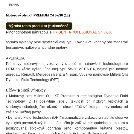
POPIS
Motorový olej XF PREMIUM C4 5w30 (1L)
Výroba tohto produktu je ukončená.
Plnohodnotnou náhradou je
TRIDENT PROFESSIONAL C4 5w30
.
Vysoko výkonný plne syntetický olej typu Low SAPS vhodný pre moderné
benzínové, naftové a hybridné motory.
APLIKÁCIA
Prémiový motorový olej zostavený s použitím najnovších technológií pre
OEM aplikácie vyžadujúce olej typu 5W30 ACEA C4, najmä pre naftové
agregáty Renault, Mercedes Benz a Nissan. Využíva najnovšie Millers Oils
Dynamic Fluid Technology (DFT).
UŽÍVATEĽSKÉ VÝHODY
• Motorový olej Millers Oils XF Premium s technológiou Dynamic Fluid
Technology (DFT) poskytuje lepšiu tekutosť pri nízkych teplotách a
studených štartoch, čím okamžite chráni kľúčové komponenty motora od
začiatku každej jazdy.
• Dynamic Fluid Technology (DFT) maximalizuje viskozitnú stabilitu oleja vo
vysokých prevádzkových teplotách, čím je znižované opotrebenie motora a
poskytovaná špičková ochrana jeho komponentov vrátane piestov,
piestnych krúžkov, rozvodových reťazí, ložísk a zdvihákov ventilov.