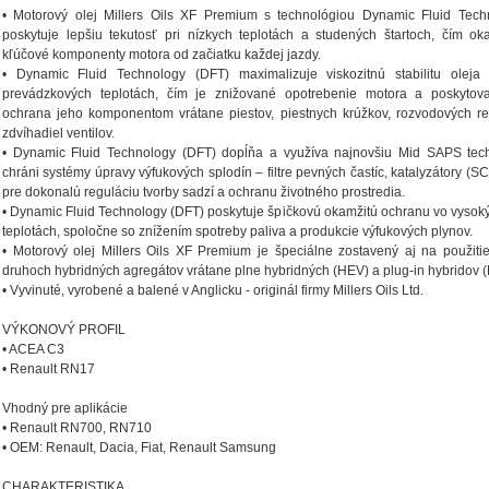
• Motorový olej Millers Oils XF Premium s technológiou Dynamic Fluid Tech
poskytuje lepšiu tekutosť pri nízkych teplotách a studených štartoch, čím ok
kľúčové komponenty motora od začiatku každej jazdy.
• Dynamic Fluid Technology (DFT) maximalizuje viskozitnú stabilitu oleja
prevádzkových teplotách, čím je znižované opotrebenie motora a poskytov
ochrana jeho komponentom vrátane piestov, piestnych krúžkov, rozvodových reť
zdvíhadiel ventilov.
• Dynamic Fluid Technology (DFT) dopĺňa a využíva najnovšiu Mid SAPS tech
chráni systémy úpravy výfukových splodín – filtre pevných častíc, katalyzátory (S
pre dokonalú reguláciu tvorby sadzí a ochranu životného prostredia.
• Dynamic Fluid Technology (DFT) poskytuje špičkovú okamžitú ochranu vo vysoký
teplotách, spoločne so znížením spotreby paliva a produkcie výfukových plynov.
• Motorový olej Millers Oils XF Premium je špeciálne zostavený aj na použiti
druhoch hybridných agregátov vrátane plne hybridných (HEV) a plug-in hybridov 
• Vyvinuté, vyrobené a balené v Anglicku - originál firmy Millers Oils Ltd.
VÝKONOVÝ PROFIL
• ACEA C3
• Renault RN17
Vhodný pre aplikácie
• Renault RN700, RN710
• OEM: Renault, Dacia, Fiat, Renault Samsung
CHARAKTERISTIKA