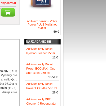
 objednávku
Aditívum benzínu VSPe
Power PLUS Multishot
500 ml
50 €
NAJŽIADANEJŠIE
Aditívum nafty Diesel
Injector Cleaner 250ml
11 €
Aditívum nafty Diesel
Power ECOMAX - One
hnology (DFT)
Shot Boost 250 ml
 Vyvinutý pre
13,50 €
aj naftových,
0 a 0710 a je
Aditívum nafty Diesel
vaním (TGDI).
Power ECOMAX 500 ml
 udržuje čisté
26 €
Aditívum nafty DPF
Cleaner & Regenerator