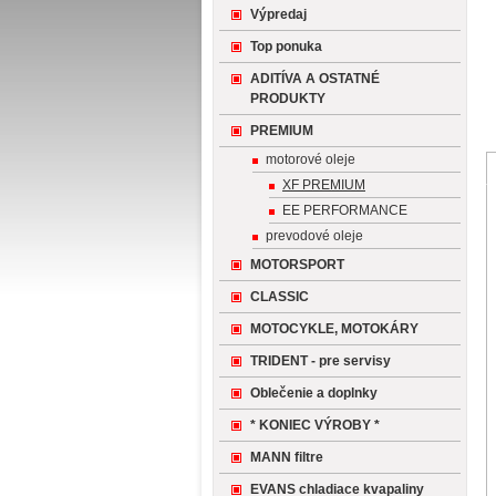
Výpredaj
Top ponuka
ADITÍVA A OSTATNÉ
PRODUKTY
PREMIUM
motorové oleje
XF PREMIUM
EE PERFORMANCE
prevodové oleje
MOTORSPORT
CLASSIC
MOTOCYKLE, MOTOKÁRY
TRIDENT - pre servisy
Oblečenie a doplnky
* KONIEC VÝROBY *
MANN filtre
EVANS chladiace kvapaliny