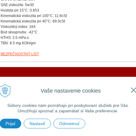
SAE viskozita: 5w30
Hustota pri 15°C: 0.853
Kinematická viskozita pri 100°C: 11.6cSt
Kinematická viskozita pri 40°C: 69.0cSt
Viskozitný index: 164
Bod skvapnutia: -42°C
HTHS: 3.5 mPa.s
TBN: 8.5 mg KOH/gm
BEZPEČNOSTNÝ LIST
DOVOLENKA 3. - 7. augusta 2026
VŠEOBECNÉ
UŽITOČNÉ
Vaše nastavenie cookies
Všeobecné obchodné podmienky
Prihlásiť
e ZATVORENÁ a vytvorené objednávky začneme vybavov
GDPR a používanie cookies
Registrácia
Zabudnuté heslo
Súbory cookies nám pomáhajú pri poskytovaní služieb pre Vás.
Umožňujú spoznať a zapamätať si Vaše preferencie.
Ďakujeme za pochopenie.
Prijať
Nastaviť
Odmietnuť
 MILLERS OILS SLOVAKIA •
tvorba eshopu cez UNIobchod
,
webhosting
spoločnosti
WEBY