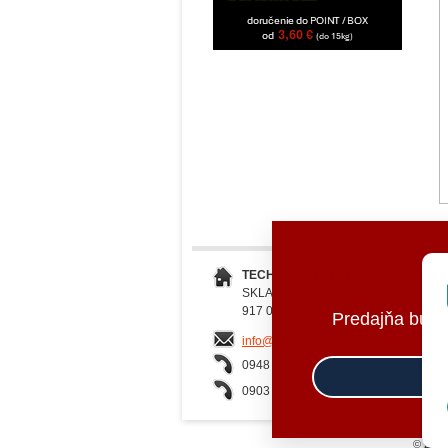
TECHNOMAT SK, s.r.o.
SKLADOVÁ 2
917 01 TRNAVA
Predajňa bud
info@millersoils.sk
0948 023 401
0903 757 022
© 2026