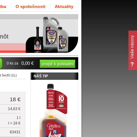
tba
O spoločnosti
Aktuality
môt
0,00 €
0 ks za
prejsť k pokladni
 5w30 (1L)
NÁŠ TIP
18 €
14,63 €
1 l
l = 18 €
83431