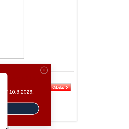
DOPORUČIŤ ZNÁMEMU
ať 10.8.2026.
GROUP