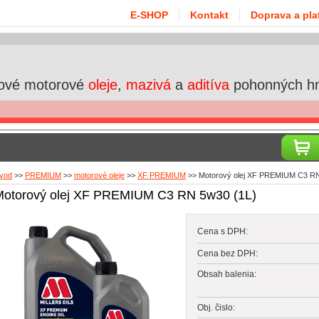
E-SHOP
Kontakt
Doprava a pla
ové motorové
oleje
,
mazivá
a
aditíva
pohonných h
vod
>>
PREMIUM
>>
motorové oleje
>>
XF PREMIUM
>>
Motorový olej XF PREMIUM C3 RN
Motorový olej XF PREMIUM C3 RN 5w30 (1L)
Cena s DPH:
Cena bez DPH:
Obsah balenia:
Obj. čislo: