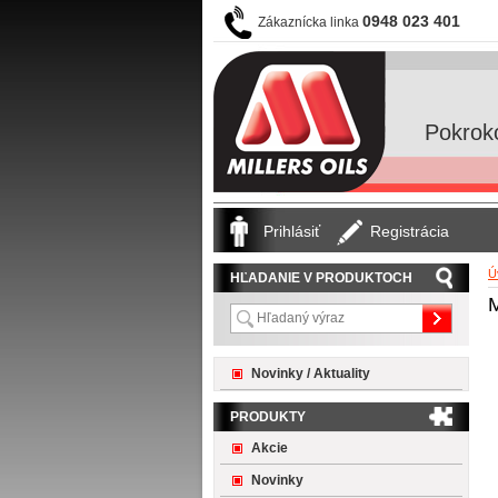
0948 023 401
Zákaznícka linka
Pokrok
Prihlásiť
Registrácia
Ú
HĽADANIE V PRODUKTOCH
Novinky / Aktuality
PRODUKTY
Akcie
Novinky