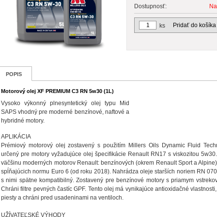
Dostupnosť:
Na
Pridať do košíka
ks
POPIS
Motorový olej XF PREMIUM C3 RN 5w30 (1L)
Vysoko výkonný plnesyntetický olej typu Mid
SAPS vhodný pre moderné benzínové, naftové a
hybridné motory.
APLIKÁCIA
Prémiový motorový olej zostavený s použitím Millers Oils Dynamic Fluid Tec
určený pre motory vyžadujúce olej špecifikácie Renault RN17 s viskozitou 5w30.
väčšinu moderných motorov Renault: benzínových (okrem Renault Sport a Alpine) 
spĺňajúcich normu Euro 6 (od roku 2018). Nahrádza oleje starších noriem RN 070
s nimi spätne kompatibilný. Zostavený pre benzínové motory s priamym vstreko
Chráni filtre pevných častíc GPF. Tento olej má vynikajúce antioxidačné vlastnosti,
piesty a chráni pred usadeninami na ventiloch.
UŽÍVATEĽSKÉ VÝHODY