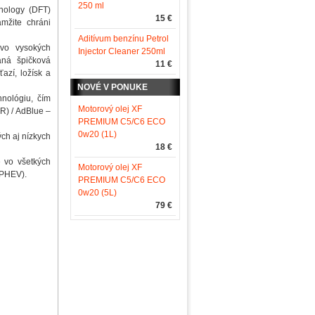
250 ml
nology (DFT)
15 €
amžite chráni
Aditívum benzínu Petrol
 vo vysokých
Injector Cleaner 250ml
aná špičková
11 €
azí, ložísk a
NOVÉ V PONUKE
nológiu, čím
Motorový olej XF
CR) / AdBlue –
PREMIUM C5/C6 ECO
0w20 (1L)
ch aj nízkych
18 €
e vo všetkých
Motorový olej XF
(PHEV).
PREMIUM C5/C6 ECO
0w20 (5L)
79 €