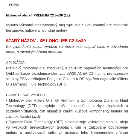
POPIS
Motorový olej XF PREMIUM C2 5w30 (1L)
Vysoko výkonný plnesyntetický olej typu Mid SAPS vhodný pre moderné
benzínové, naftové a hybridné motory.
STARÝ NÁZOV - XF LONGLIFE C2 5w30
Do vypredania zásob výrobcu sa môžu ešte objaviť oleje v pôvodnom
obale, s rovnakým číslom produktu.
APLIKÁCIA
Prémiový motorový olej zostavený s použitím najnovších technológií pre
OEM aplikácie vyžadujúce olej typu 5W30 ACEA C2, najmä pre agregáty
skupiny PSA zahŕňajúce Peugeot, Citroen a DS. Využíva najnovšie Millers
Oils Dynamic Fluid Technology (DFT).
UŽÍVATEĽSKÉ VÝHODY
• Motorový olej Millers Oils XF Premium s technológiou Dynamic Fluid
Technology (DFT) poskytuje lepšiu tekutosť pri nízkych teplotách a
studených štartoch, čím okamžite chráni kľúčové komponenty motora od
začiatku každej jazdy.
• Dynamic Fluid Technology (DFT) maximalizuje viskozitnej stabilitu oleja
vo vysokých prevádzkových teplotách, čím je znižované opotrebenie
motora a poskytovaná špičková ochrana jeho komponentov vrátane