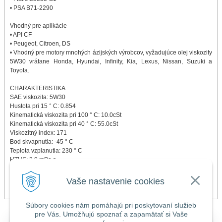
• PSA B71-2290
Vhodný pre aplikácie
• API CF
• Peugeot, Citroen, DS
• Vhodný pre motory mnohých ázijských výrobcov, vyžadujúce olej viskozity
5W30 vrátane Honda, Hyundai, Infinity, Kia, Lexus, Nissan, Suzuki a
Toyota.
CHARAKTERISTIKA
SAE viskozita: 5W30
Hustota pri 15 ° C: 0.854
Kinematická viskozita pri 100 ° C: 10.0cSt
Kinematická viskozita pri 40 ° C: 55.0cSt
Viskozitný index: 171
Bod skvapnutia: -45 ° C
Teplota vzplanutia: 230 ° C
HTHS: 3.0 mPa.s
TBN: 8.0 mg KOH / gm
Vaše nastavenie cookies
BEZPEČNOSTNÝ LIST
Súbory cookies nám pomáhajú pri poskytovaní služieb
pre Vás. Umožňujú spoznať a zapamätať si Vaše