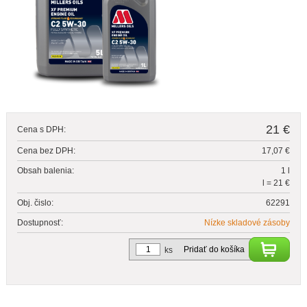
21 €
Cena s DPH:
Cena bez DPH:
17,07 €
Obsah balenia:
1 l
l = 21 €
Obj. čislo:
62291
Dostupnosť:
Nízke skladové zásoby
Pridať do košíka
ks