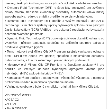
piestov, piestnych krúžkov, rozvodových reťazí, ložísk a zdvihákov ventilov.
• Dynamic Fluid Technology (DFT) je špecificky zostavená pre zvýšenie
čistoty motora, zlepšenie ekonomiky prevádzky automobilu vďaka nižšej
spotrebe paliva, redukciu emisií a predĺženie servisných intervalov.
• Dynamic Fluid Technology (DFT) dopĺňa a využíva najnovšiu Mid SAPS
technológiu, čím chráni systémy úpravy výfukových splodín - filtre pevných
častíc, katalyzátory (SCR) / AdBlue - pre dokonalú reguláciu tvorby sadzí a
ochranu životného prostredia.
• Dynamic Fluid Technology (DFT) poskytuje špičkovú okamžitú ochranu vo
vysokých i nízkych teplotách, spoločne so znížením spotreby paliva a
produkcie výfukových plynov.
• Tento motorový olej Millers Oils XF Premium zaisťuje vynikajúcu ochranu
proti LSPI (Low Speed ​​Pre-Ignition) spoločne s maximálnou ochranou
turbodúchadla, a to aj za extrémnych prevádzkových podmienok.
• Motorový olej Millers Oils XF Premium je špeciálne zostavený i pre
použitie vo všetkých druhoch hybridných agregátov vrátane plne
hybridných (HEV) a plug-in hybridov (PHEV).
• Kompatibilný pre použitie s biopalivami - výnimočná výkonnosť a ochrana
proti tvorbe usadenín, nečistôt a opotrebenie motora.
• Vyvinuté, vyrobené a balené v Anglicku - originál firmy Millers Oils Ltd.
VÝKONOVÝ PROFIL
• ACEA C2
• API SN
• Fiat 9.55535-S1