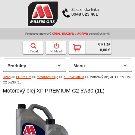
Zákaznícka linka
0948 023 401
oleje
mazivá
aditíva
Pokrokové motorové
,
a
pohonných hmôt
0 ks za
0,00 €
Hľadať
Prihlásiť
Produkty
Menu
Úvod
>>
PREMIUM
>>
motorové oleje
>>
XF PREMIUM
>>
Motorový olej XF PREMIUM
C2 5w30 (1L)
Motorový olej XF PREMIUM C2 5w30 (1L)