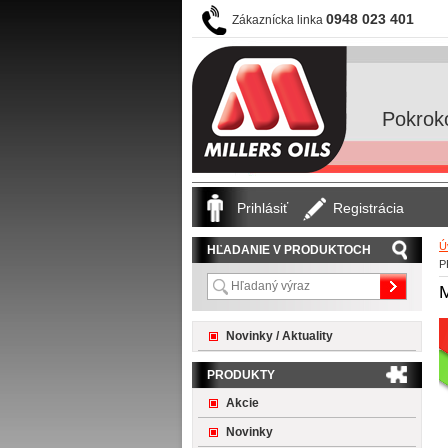
0948 023 401
Zákaznícka linka
Pokrok
Prihlásiť
Registrácia
Ú
HĽADANIE V PRODUKTOCH
P
Novinky / Aktuality
PRODUKTY
Akcie
Novinky