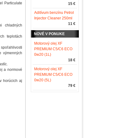
l Particulate
15 €
Aditívum benzínu Petrol
Injector Cleaner 250ml
11 €
mi chladných
NOVÉ V PONUKE
ch teplotách
Motorový olej XF
 spoľahlivosti
PREMIUM C5/C6 ECO
ie výmenných
0w20 (1L)
18 €
stíc.
Motorový olej XF
nej a normové
PREMIUM C5/C6 ECO
0w20 (5L)
v horúcich aj
79 €