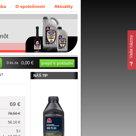
tba
O spoločnosti
Aktuality
môt
0,00 €
0 ks za
prejsť k pokladni
NT
NÁŠ TIP
69 €
78,50 €
56,10 €
5 l