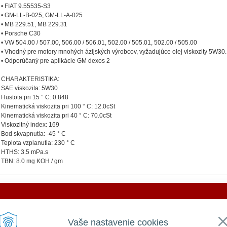
• FIAT 9.55535-S3
• GM-LL-B-025, GM-LL-A-025
• MB 229.51, MB 229.31
• Porsche C30
• VW 504.00 / 507.00, 506.00 / 506.01, 502.00 / 505.01, 502.00 / 505.00
• Vhodný pre motory mnohých ázijských výrobcov, vyžadujúce olej viskozity 5W30.
• Odporúčaný pre aplikácie GM dexos 2
CHARAKTERISTIKA:
SAE viskozita: 5W30
Hustota pri 15 ° C: 0.848
Kinematická viskozita pri 100 ° C: 12.0cSt
Kinematická viskozita pri 40 ° C: 70.0cSt
Viskozitný index: 169
Bod skvapnutia: -45 ° C
Teplota vzplanutia: 230 ° C
HTHS: 3.5 mPa.s
TBN: 8.0 mg KOH / gm
DOVOLENKA 3. - 7. augusta 2026
VŠEOBECNÉ
UŽITOČNÉ
Vaše nastavenie cookies
Všeobecné obchodné podmienky
Prihlásiť