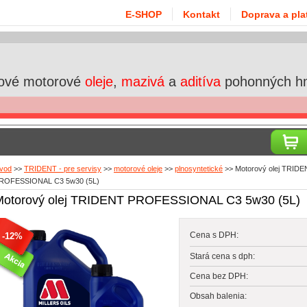
E-SHOP
Kontakt
Doprava a pla
ové motorové
oleje
,
mazivá
a
aditíva
pohonných h
vod
>>
TRIDENT - pre servisy
>>
motorové oleje
>>
plnosyntetické
>>
Motorový olej TRIDE
ROFESSIONAL C3 5w30 (5L)
Motorový olej TRIDENT PROFESSIONAL C3 5w30 (5L)
Cena s DPH:
-12%
Stará cena s dph:
Cena bez DPH:
Obsah balenia: