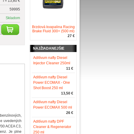
l = 13,80 €
59995
Skladom
Brzdová kvapalina Racing
Brake Fluid 300+ (500 ml)
27 €
NAJŽIADANEJŠIE
Aditívum nafty Diesel
Injector Cleaner 250ml
11 €
Aditívum nafty Diesel
Power ECOMAX - One
Shot Boost 250 ml
13,50 €
Aditívum nafty Diesel
Power ECOMAX 500 ml
26 €
 benzínových,
žšie uvedených
Aditívum nafty DPF
5W30 ACEA C3,
Cleaner & Regenerator
enz. Je plne
250 ml