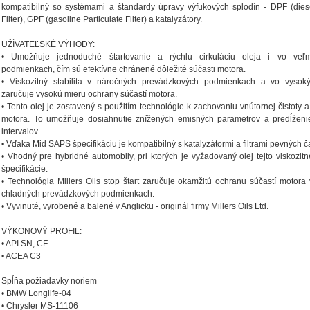
kompatibilný so systémami a štandardy úpravy výfukových splodín - DPF (diese
Filter), GPF (gasoline Particulate Filter) a katalyzátory.
UŽÍVATEĽSKÉ VÝHODY:
• Umožňuje jednoduché štartovanie a rýchlu cirkuláciu oleja i vo veľ
podmienkach, čím sú efektívne chránené dôležité súčasti motora.
• Viskozitný stabilita v náročných prevádzkových podmienkach a vo vysoký
zaručuje vysokú mieru ochrany súčastí motora.
• Tento olej je zostavený s použitím technológie k zachovaniu vnútornej čistoty a
motora. To umožňuje dosiahnutie znížených emisných parametrov a predĺžen
intervalov.
• Vďaka Mid SAPS špecifikáciu je kompatibilný s katalyzátormi a filtrami pevných ča
• Vhodný pre hybridné automobily, pri ktorých je vyžadovaný olej tejto viskozit
špecifikácie.
• Technológia Millers Oils stop štart zaručuje okamžitú ochranu súčastí motora 
chladných prevádzkových podmienkach.
• Vyvinuté, vyrobené a balené v Anglicku - originál firmy Millers Oils Ltd.
VÝKONOVÝ PROFIL:
• API SN, CF
• ACEA C3
Spĺňa požiadavky noriem
• BMW Longlife-04
• Chrysler MS-11106