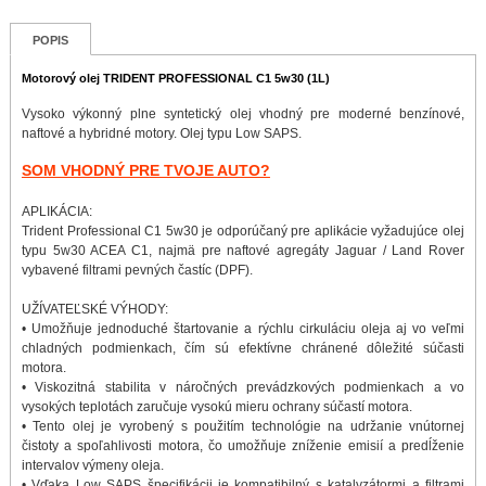
POPIS
Motorový olej TRIDENT PROFESSIONAL C1 5w30 (1L)
Vysoko výkonný plne syntetický olej vhodný pre moderné benzínové,
naftové a hybridné motory. Olej typu Low SAPS.
SOM VHODNÝ PRE TVOJE AUTO?
APLIKÁCIA:
Trident Professional C1 5w30 je odporúčaný pre aplikácie vyžadujúce olej
typu 5w30 ACEA C1, najmä pre naftové agregáty Jaguar / Land Rover
vybavené filtrami pevných častíc (DPF).
UŽÍVATEĽSKÉ VÝHODY:
• Umožňuje jednoduché štartovanie a rýchlu cirkuláciu oleja aj vo veľmi
chladných podmienkach, čím sú efektívne chránené dôležité súčasti
motora.
• Viskozitná stabilita v náročných prevádzkových podmienkach a vo
vysokých teplotách zaručuje vysokú mieru ochrany súčastí motora.
• Tento olej je vyrobený s použitím technológie na udržanie vnútornej
čistoty a spoľahlivosti motora, čo umožňuje zníženie emisií a predĺženie
intervalov výmeny oleja.
• Vďaka Low SAPS špecifikácii je kompatibilný s katalyzátormi a filtrami