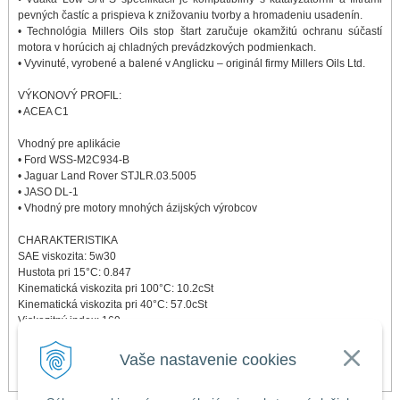
pevných častíc a prispieva k znižovaniu tvorby a hromadeniu usadenín.
• Technológia Millers Oils stop štart zaručuje okamžitú ochranu súčastí
motora v horúcich aj chladných prevádzkových podmienkach.
• Vyvinuté, vyrobené a balené v Anglicku – originál firmy Millers Oils Ltd.
VÝKONOVÝ PROFIL:
• ACEA C1
Vhodný pre aplikácie
• Ford WSS-M2C934-B
• Jaguar Land Rover STJLR.03.5005
• JASO DL-1
• Vhodný pre motory mnohých ázijských výrobcov
CHARAKTERISTIKA
SAE viskozita: 5w30
Hustota pri 15°C: 0.847
Kinematická viskozita pri 100°C: 10.2cSt
Kinematická viskozita pri 40°C: 57.0cSt
Viskozitný index: 169
Bod skvapnutia: -36 °C
HTHS: 2.9 mPa.s
Vaše nastavenie cookies
TBN: 8.0 mg KOH/gm