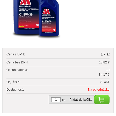
17 €
Cena s DPH:
Cena bez DPH:
13,82 €
Obsah balenia:
1 l
l = 17 €
Obj. čislo:
81461
Dostupnosť:
Na objednávku
Pridať do košíka
ks