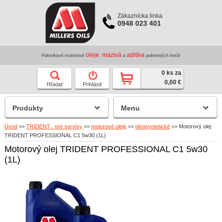
Zákaznícka linka
0948 023 401
oleje
mazivá
aditíva
Pokrokové motorové
,
a
pohonných hmôt
0 ks za
0,00 €
Hľadať
Prihlásiť
Produkty
Menu
Úvod
>>
TRIDENT - pre servisy
>>
motorové oleje
>>
plnosyntetické
>>
Motorový olej
TRIDENT PROFESSIONAL C1 5w30 (1L)
Motorový olej TRIDENT PROFESSIONAL C1 5w30
(1L)