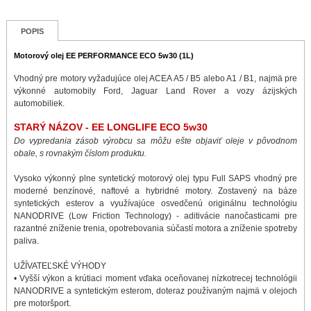
POPIS
Motorový olej EE PERFORMANCE ECO 5w30 (1L)
Vhodný pre motory vyžadujúce olej ACEA A5 / B5 alebo A1 / B1, najmä pre
výkonné automobily Ford, Jaguar Land Rover a vozy ázijských
automobiliek.
STARÝ NÁZOV - EE LONGLIFE ECO 5w30
Do vypredania zásob výrobcu sa môžu ešte objaviť oleje v pôvodnom
obale, s rovnakým číslom produktu.
Vysoko výkonný plne syntetický motorový olej typu Full SAPS vhodný pre
moderné benzínové, naftové a hybridné motory. Zostavený na báze
syntetických esterov a využívajúce osvedčenú originálnu technológiu
NANODRIVE (Low Friction Technology) - aditivácie nanočasticami pre
razantné zníženie trenia, opotrebovania súčastí motora a zníženie spotreby
paliva.
UŽÍVATEĽSKÉ VÝHODY
• Vyšší výkon a krútiaci moment vďaka oceňovanej nízkotrecej technológii
NANODRIVE a syntetickým esterom, doteraz používaným najmä v olejoch
pre motoršport.