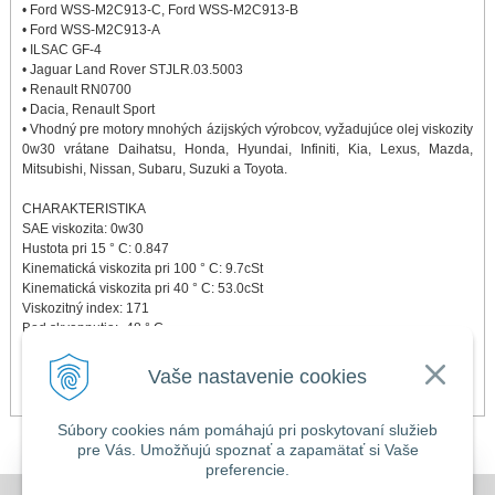
• Ford WSS-M2C913-C, Ford WSS-M2C913-B
• Ford WSS-M2C913-A
• ILSAC GF-4
• Jaguar Land Rover STJLR.03.5003
• Renault RN0700
• Dacia, Renault Sport
• Vhodný pre motory mnohých ázijských výrobcov, vyžadujúce olej viskozity
0w30 vrátane Daihatsu, Honda, Hyundai, Infiniti, Kia, Lexus, Mazda,
Mitsubishi, Nissan, Subaru, Suzuki a Toyota.
CHARAKTERISTIKA
SAE viskozita: 0w30
Hustota pri 15 ° C: 0.847
Kinematická viskozita pri 100 ° C: 9.7cSt
Kinematická viskozita pri 40 ° C: 53.0cSt
Viskozitný index: 171
Bod skvapnutia: -48 ° C
Teplota vzplanutia: 218 ° C
HTHS: 3.0 mPa.s
Vaše nastavenie cookies
TBN: 10.0 mg KOH / gm
Súbory cookies nám pomáhajú pri poskytovaní služieb
pre Vás. Umožňujú spoznať a zapamätať si Vaše
preferencie.
DOVOLENKA 3. - 7. augusta 2026