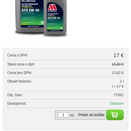
17 €
Cena s DPH:
Stará cena s dph:
19,80 €
Cena bez DPH:
13,82 €
Obsah balenia:
1 l
l = 17 €
Obj. čislo:
77061
Dostupnosť:
Skladom
Pridať do košíka
ks