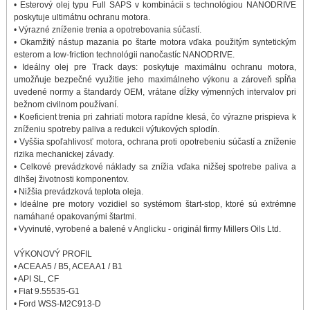
• Esterový olej typu Full SAPS v kombinácii s technológiou NANODRIVE
poskytuje ultimátnu ochranu motora.
• Výrazné zníženie trenia a opotrebovania súčastí.
• Okamžitý nástup mazania po štarte motora vďaka použitým syntetickým
esterom a low-friction technológii nanočastíc NANODRIVE.
• Ideálny olej pre Track days: poskytuje maximálnu ochranu motora,
umožňuje bezpečné využitie jeho maximálneho výkonu a zároveň spĺňa
uvedené normy a štandardy OEM, vrátane dĺžky výmenných intervalov pri
bežnom civilnom používaní.
• Koeficient trenia pri zahriatí motora rapídne klesá, čo výrazne prispieva k
zníženiu spotreby paliva a redukcii výfukových splodín.
• Vyššia spoľahlivosť motora, ochrana proti opotrebeniu súčastí a zníženie
rizika mechanickej závady.
• Celkové prevádzkové náklady sa znížia vďaka nižšej spotrebe paliva a
dlhšej životnosti komponentov.
• Nižšia prevádzková teplota oleja.
• Ideálne pre motory vozidiel so systémom štart-stop, ktoré sú extrémne
namáhané opakovanými štartmi.
• Vyvinuté, vyrobené a balené v Anglicku - originál firmy Millers Oils Ltd.
VÝKONOVÝ PROFIL
• ACEA A5 / B5, ACEA A1 / B1
• API SL, CF
• Fiat 9.55535-G1
• Ford WSS-M2C913-D