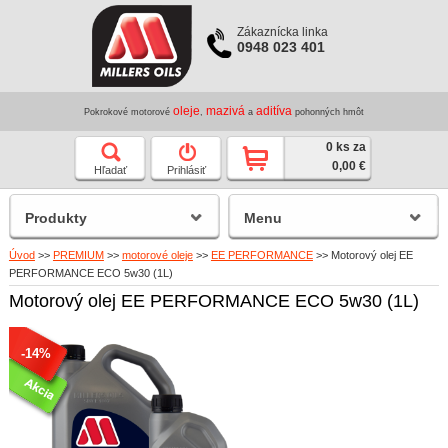
Zákaznícka linka
0948 023 401
oleje
mazivá
aditíva
Pokrokové motorové
,
a
pohonných hmôt
0 ks za
0,00 €
Hľadať
Prihlásiť
Produkty
Menu
Úvod
>>
PREMIUM
>>
motorové oleje
>>
EE PERFORMANCE
>>
Motorový olej EE
PERFORMANCE ECO 5w30 (1L)
Motorový olej EE PERFORMANCE ECO 5w30 (1L)
-14%