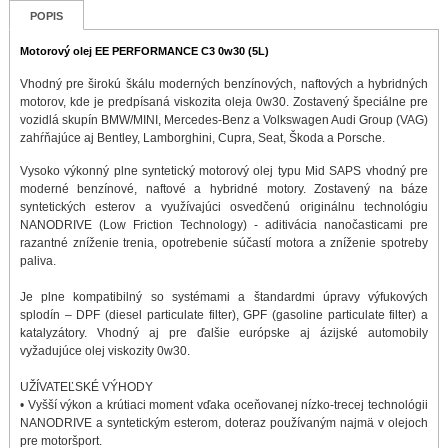
POPIS
Motorový olej EE PERFORMANCE C3 0w30 (5L)
Vhodný pre širokú škálu moderných benzínových, naftových a hybridných
motorov, kde je predpísaná viskozita oleja 0w30. Zostavený špeciálne pre
vozidlá skupín BMW/MINI, Mercedes-Benz a Volkswagen Audi Group (VAG)
zahŕňajúce aj Bentley, Lamborghini, Cupra, Seat, Škoda a Porsche.
Vysoko výkonný plne syntetický motorový olej typu Mid SAPS vhodný pre
moderné benzínové, naftové a hybridné motory. Zostavený na báze
syntetických esterov a využívajúci osvedčenú originálnu technológiu
NANODRIVE (Low Friction Technology) - aditivácia nanočasticami pre
razantné zníženie trenia, opotrebenie súčastí motora a zníženie spotreby
paliva.
Je plne kompatibilný so systémami a štandardmi úpravy výfukových
splodín – DPF (diesel particulate filter), GPF (gasoline particulate filter) a
katalyzátory. Vhodný aj pre ďalšie európske aj ázijské automobily
vyžadujúce olej viskozity 0w30.
UŽÍVATEĽSKÉ VÝHODY
• Vyšší výkon a krútiaci moment vďaka oceňovanej nízko-trecej technológii
NANODRIVE a syntetickým esterom, doteraz používaným najmä v olejoch
pre motoršport.