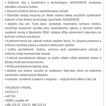
• Esterový olej v kombinácii s technológiou NANODRIVE poskytuje
ultimátnu ochranu motora.
• Výrazné zníženie trenia a opotrebovania súčastí.
• Okamžitý nástup mazania po štarte motora vďaka použitým syntetickým
esterom a low-friction technológii nanočastíc NANODRIVE.
• Ideálny olej pre Track days: poskytuje maximálnu ochranu motora,
umožňuje bezpečné využitie jeho maximálneho výkonu a zároveň spĺňa
uvedené normy a štandardy OEM, vrátane dĺžky výmenných intervalov pri
bežnom civilnom používaní.
• Koeficient trenia pri zahriatí motora rapídne klesá, čo výrazne prispieva k
zníženiu spotreby paliva a redukcii výfukových splodín.
• Vyššia spoľahlivosť motora, ochrana proti opotrebovaniu súčastí a
zníženie rizika mechanickej závady.
• Celkové prevádzkové náklady sa znížia vďaka nižšej spotrebe paliva a
dlhšej životnosti komponentov.
• Nižšia prevádzková teplota oleja.
• Ideálne pre motory vozidiel so systémom štart-stop, ktoré sú extrémne
namáhané opakovanými štartami.
• Vyvinuté, vyrobené a balené v Anglicku – originál firmy Millers Oils Ltd.
VÝKONOVÝ PROFIL
• ACEA C3
• API SN
• BMW Longlife-04
• MB 229.52, 229.51, MB 229.31