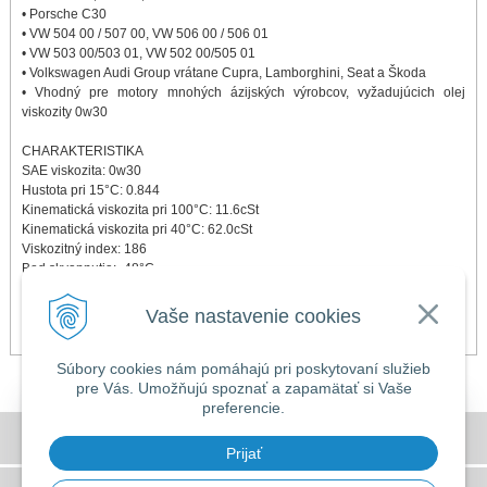
• Porsche C30
• VW 504 00 / 507 00, VW 506 00 / 506 01
• VW 503 00/503 01, VW 502 00/505 01
• Volkswagen Audi Group vrátane Cupra, Lamborghini, Seat a Škoda
• Vhodný pre motory mnohých ázijských výrobcov, vyžadujúcich olej
viskozity 0w30
CHARAKTERISTIKA
SAE viskozita: 0w30
Hustota pri 15°C: 0.844
Kinematická viskozita pri 100°C: 11.6cSt
Kinematická viskozita pri 40°C: 62.0cSt
Viskozitný index: 186
Bod skvapnutia: -48°C
Bod
HTHS: 3.5 mPa.s
Vaše nastavenie cookies
TBN: 9.0 mg KOH/gm
Súbory cookies nám pomáhajú pri poskytovaní služieb
pre Vás. Umožňujú spoznať a zapamätať si Vaše
preferencie.
DOVOLENKA 3. - 7. augusta 2026
Všeobecné obchodné podmienky
Predajňa bude ZATVORENÁ a vytvorené
Prijať
objednávky začneme vybavovať 10.8.2026.