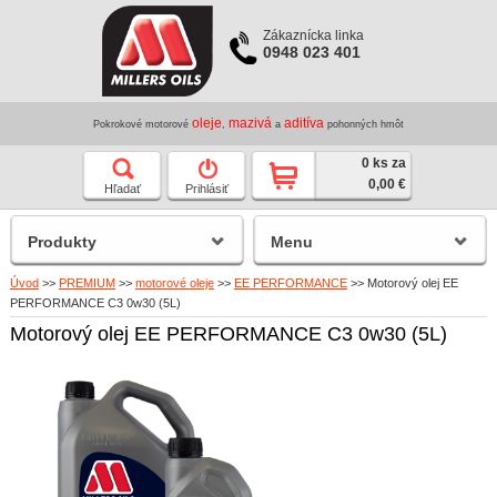
Zákaznícka linka
0948 023 401
oleje
mazivá
aditíva
Pokrokové motorové
,
a
pohonných hmôt
0 ks za
0,00 €
Hľadať
Prihlásiť
Produkty
Menu
Úvod
>>
PREMIUM
>>
motorové oleje
>>
EE PERFORMANCE
>>
Motorový olej EE
PERFORMANCE C3 0w30 (5L)
Motorový olej EE PERFORMANCE C3 0w30 (5L)