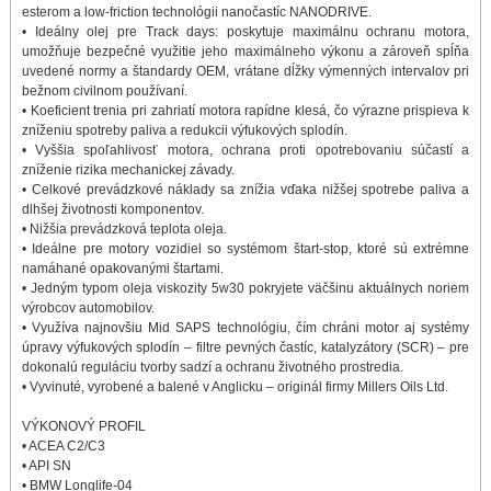
esterom a low-friction technológii nanočastíc NANODRIVE.
• Ideálny olej pre Track days: poskytuje maximálnu ochranu motora,
umožňuje bezpečné využitie jeho maximálneho výkonu a zároveň spĺňa
uvedené normy a štandardy OEM, vrátane dĺžky výmenných intervalov pri
bežnom civilnom používaní.
• Koeficient trenia pri zahriatí motora rapídne klesá, čo výrazne prispieva k
zníženiu spotreby paliva a redukcii výfukových splodín.
• Vyššia spoľahlivosť motora, ochrana proti opotrebovaniu súčastí a
zníženie rizika mechanickej závady.
• Celkové prevádzkové náklady sa znížia vďaka nižšej spotrebe paliva a
dlhšej životnosti komponentov.
• Nižšia prevádzková teplota oleja.
• Ideálne pre motory vozidiel so systémom štart-stop, ktoré sú extrémne
namáhané opakovanými štartami.
• Jedným typom oleja viskozity 5w30 pokryjete väčšinu aktuálnych noriem
výrobcov automobilov.
• Využíva najnovšiu Mid SAPS technológiu, čím chráni motor aj systémy
úpravy výfukových splodín – filtre pevných častíc, katalyzátory (SCR) – pre
dokonalú reguláciu tvorby sadzí a ochranu životného prostredia.
• Vyvinuté, vyrobené a balené v Anglicku – originál firmy Millers Oils Ltd.
VÝKONOVÝ PROFIL
• ACEA C2/C3
• API SN
• BMW Longlife-04