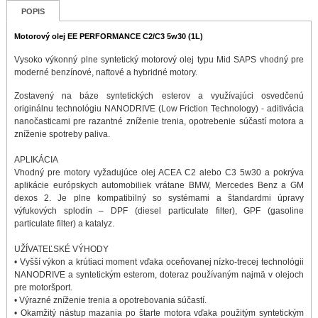
POPIS
Motorový olej EE PERFORMANCE C2/C3 5w30 (1L)
Vysoko výkonný plne syntetický motorový olej typu Mid SAPS vhodný pre
moderné benzínové, naftové a hybridné motory.
Zostavený na báze syntetických esterov a využívajúci osvedčenú
originálnu technológiu NANODRIVE (Low Friction Technology) - aditivácia
nanočasticami pre razantné zníženie trenia, opotrebenie súčastí motora a
zníženie spotreby paliva.
APLIKÁCIA
Vhodný pre motory vyžadujúce olej ACEA C2 alebo C3 5w30 a pokrýva
aplikácie európskych automobiliek vrátane BMW, Mercedes Benz a GM
dexos 2. Je plne kompatibilný so systémami a štandardmi úpravy
výfukových splodín – DPF (diesel particulate filter), GPF (gasoline
particulate filter) a katalyz.
UŽÍVATEĽSKÉ VÝHODY
• Vyšší výkon a krútiaci moment vďaka oceňovanej nízko-trecej technológii
NANODRIVE a syntetickým esterom, doteraz používaným najmä v olejoch
pre motoršport.
• Výrazné zníženie trenia a opotrebovania súčastí.
• Okamžitý nástup mazania po štarte motora vďaka použitým syntetickým