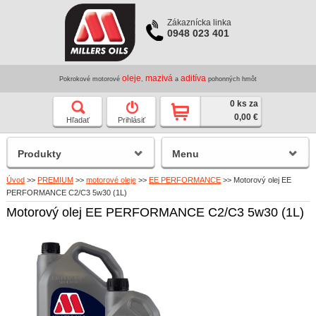
Zákaznícka linka
0948 023 401
oleje
mazivá
aditíva
Pokrokové motorové
,
a
pohonných hmôt
0 ks za
0,00 €
Hľadať
Prihlásiť
Produkty
Menu
Úvod
>>
PREMIUM
>>
motorové oleje
>>
EE PERFORMANCE
>>
Motorový olej EE
PERFORMANCE C2/C3 5w30 (1L)
Motorový olej EE PERFORMANCE C2/C3 5w30 (1L)