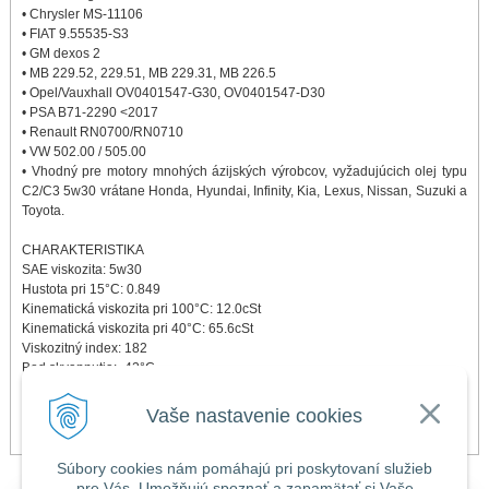
• Chrysler MS-11106
• FIAT 9.55535-S3
• GM dexos 2
• MB 229.52, 229.51, MB 229.31, MB 226.5
• Opel/Vauxhall OV0401547-G30, OV0401547-D30
• PSA B71-2290 <2017
• Renault RN0700/RN0710
• VW 502.00 / 505.00
• Vhodný pre motory mnohých ázijských výrobcov, vyžadujúcich olej typu
C2/C3 5w30 vrátane Honda, Hyundai, Infinity, Kia, Lexus, Nissan, Suzuki a
Toyota.
CHARAKTERISTIKA
SAE viskozita: 5w30
Hustota pri 15°C: 0.849
Kinematická viskozita pri 100°C: 12.0cSt
Kinematická viskozita pri 40°C: 65.6cSt
Viskozitný index: 182
Bod skvapnutia: -42°C
Bod vzplanutia: 220°C
HTHS: 3.5 mPa.s
Vaše nastavenie cookies
TBN: 7.0 mg KOH/gm
Súbory cookies nám pomáhajú pri poskytovaní služieb
pre Vás. Umožňujú spoznať a zapamätať si Vaše