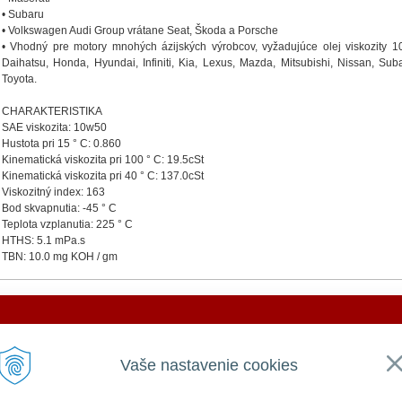
• Subaru
• Volkswagen Audi Group vrátane Seat, Škoda a Porsche
• Vhodný pre motory mnohých ázijských výrobcov, vyžadujúce olej viskozity 
Daihatsu, Honda, Hyundai, Infiniti, Kia, Lexus, Mazda, Mitsubishi, Nissan, Sub
Toyota.
CHARAKTERISTIKA
SAE viskozita: 10w50
Hustota pri 15 ° C: 0.860
Kinematická viskozita pri 100 ° C: 19.5cSt
Kinematická viskozita pri 40 ° C: 137.0cSt
Viskozitný index: 163
Bod skvapnutia: -45 ° C
Teplota vzplanutia: 225 ° C
HTHS: 5.1 mPa.s
TBN: 10.0 mg KOH / gm
DOVOLENKA 3. - 7. augusta 2026
VŠEOBECNÉ
UŽITOČNÉ
Vaše nastavenie cookies
Všeobecné obchodné podmienky
Prihlásiť
e ZATVORENÁ a vytvorené objednávky začneme vybavov
GDPR a používanie cookies
Registrácia
Zabudnuté heslo