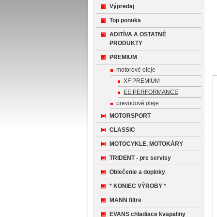
Výpredaj
Top ponuka
ADITÍVA A OSTATNÉ
PRODUKTY
PREMIUM
motorové oleje
XF PREMIUM
EE PERFORMANCE
prevodové oleje
MOTORSPORT
CLASSIC
MOTOCYKLE, MOTOKÁRY
TRIDENT - pre servisy
Oblečenie a doplnky
* KONIEC VÝROBY *
MANN filtre
EVANS chladiace kvapaliny