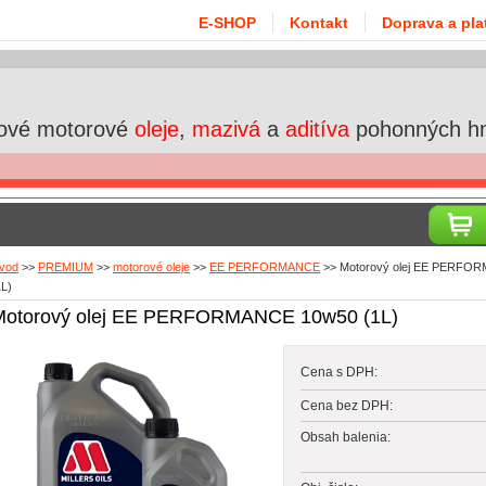
E-SHOP
Kontakt
Doprava a pla
ové motorové
oleje
,
mazivá
a
aditíva
pohonných h
vod
>>
PREMIUM
>>
motorové oleje
>>
EE PERFORMANCE
>>
Motorový olej EE PERFO
1L)
Motorový olej EE PERFORMANCE 10w50 (1L)
Cena s DPH:
Cena bez DPH:
Obsah balenia: