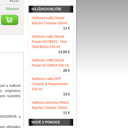
82111
Skladom
NAJŽIADANEJŠIE
Aditívum nafty Diesel
Injector Cleaner 250ml
11 €
Aditívum nafty Diesel
Power ECOMAX - One
Shot Boost 250 ml
13,50 €
Aditívum nafty Diesel
Power ECOMAX 500 ml
26 €
Aditívum nafty DPF
Cleaner & Regenerator
ové a naftové
250 ml
ú originálnu
15 €
 pre razantné
Aditívum benzínu Petrol
Injector Cleaner 250ml
11 €
 NANODRIVE a
NOVÉ V PONUKE
uje ultimátnu