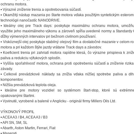
ochranu motora.
• Výrazné zníženie trenia a opotrebovania súčastí.
• Okamžitý nástup mazania po štarte motora vďaka použitým syntetickým esterom a
technológii nanočastíc NANODRIVE.
• Ideálny olej pre Track days: poskytuje maximálnu ochranu motora, umožň
využitie jeho maximálneho výkonu a zároveň spĺňa uvedené normy a štandardy
dĺžky výmenných intervalov pri bežnom civilnom používaní.
• Viskóznejší olej poskytuje stabilný olejový film a dostatočné mazanie v celom 
motora a pri každom štýle jazdy vrátane Track days a závodov.
• Koeficient trenia pri zahriatí motora rapídne klesá, čo výrazne prispieva k zní
paliva a redukciu výfukových splodín.
• Vyššia spoľahlivosť motora, ochrana proti opotrebeniu súčastí a zníženie rizik
závady.
• Celkové prevádzkové náklady sa znížia vďaka nižšej spotrebe paliva a dlhš
komponentov.
• Nižšia prevádzková teplota oleja.
• Ideálne pre motory vozidiel so systémom štart-stop, ktoré sú extré
opakovanými štartmi.
• Vyvinuté, vyrobené a balené v Anglicku - originál firmy Millers Oils Ltd.
VÝKONOVÝ PROFIL
• ACEA A3 / B4, ACEA A3 / B3
• API SN, SM, SL
• Abarth, Aston Martin, Ferrari, Fiat
• Maserati