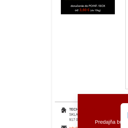
TECHNOMAT SK, s.r.o.
SKLADOVÁ 2
917 01 TRNAVA
Predajňa bud