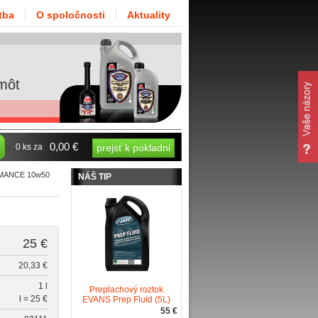
tba
O spoločnosti
Aktuality
môt
0,00 €
0 ks za
prejsť k pokladni
RMANCE 10w50
NÁŠ TIP
25 €
20,33 €
1 l
Preplachový roztok
l = 25 €
EVANS Prep Fluid (5L)
55 €