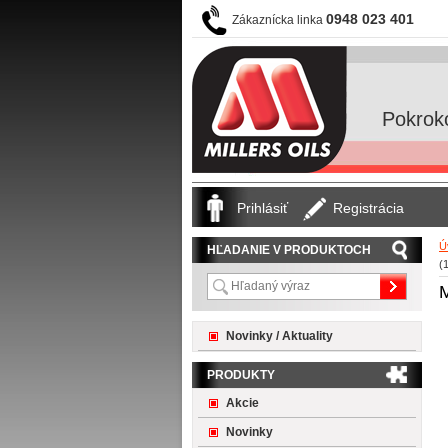
0948 023 401
Zákaznícka linka
Pokrok
Prihlásiť
Registrácia
Ú
HĽADANIE V PRODUKTOCH
(
Novinky / Aktuality
PRODUKTY
Akcie
Novinky