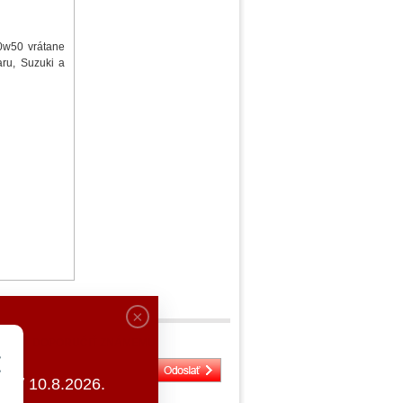
10w50 vrátane
aru, Suzuki a
DOPORUČIŤ ZNÁMEMU
ať 10.8.2026.