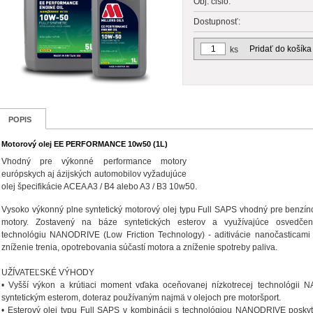
Obj. čislo:
Dostupnosť:
Pridať do košíka
ks
POPIS
Motorový olej EE PERFORMANCE 10w50 (1L)
Vhodný pre výkonné performance motory
európskych aj ázijských automobilov vyžadujúce
olej špecifikácie ACEA A3 / B4 alebo A3 / B3 10w50.
Vysoko výkonný plne syntetický motorový olej typu Full SAPS vhodný pre benzín
motory. Zostavený na báze syntetických esterov a využívajúce osvedčen
technológiu NANODRIVE (Low Friction Technology) - aditivácie nanočasticami
zníženie trenia, opotrebovania súčastí motora a zníženie spotreby paliva.
UŽÍVATEĽSKÉ VÝHODY
• Vyšší výkon a krútiaci moment vďaka oceňovanej nízkotrecej technológii
syntetickým esterom, doteraz používaným najmä v olejoch pre motoršport.
• Esterový olej typu Full SAPS v kombinácii s technológiou NANODRIVE poskyt