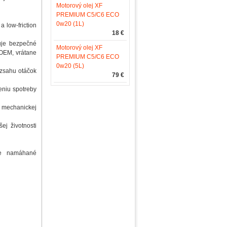
Motorový olej XF
PREMIUM C5/C6 ECO
0w20 (1L)
 low-friction
18 €
uje bezpečné
Motorový olej XF
 OEM, vrátane
PREMIUM C5/C6 ECO
0w20 (5L)
rozsahu otáčok
79 €
ženiu spotreby
a mechanickej
ej životnosti
mne namáhané