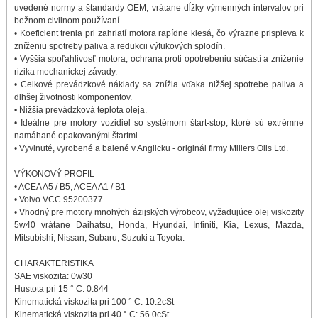
uvedené normy a štandardy OEM, vrátane dĺžky výmenných intervalov pri
bežnom civilnom používaní.
• Koeficient trenia pri zahriatí motora rapídne klesá, čo výrazne prispieva k
zníženiu spotreby paliva a redukcii výfukových splodín.
• Vyššia spoľahlivosť motora, ochrana proti opotrebeniu súčastí a zníženie
rizika mechanickej závady.
• Celkové prevádzkové náklady sa znížia vďaka nižšej spotrebe paliva a
dlhšej životnosti komponentov.
• Nižšia prevádzková teplota oleja.
• Ideálne pre motory vozidiel so systémom štart-stop, ktoré sú extrémne
namáhané opakovanými štartmi.
• Vyvinuté, vyrobené a balené v Anglicku - originál firmy Millers Oils Ltd.
VÝKONOVÝ PROFIL
• ACEA A5 / B5, ACEA A1 / B1
• Volvo VCC 95200377
• Vhodný pre motory mnohých ázijských výrobcov, vyžadujúce olej viskozity
5w40 vrátane Daihatsu, Honda, Hyundai, Infiniti, Kia, Lexus, Mazda,
Mitsubishi, Nissan, Subaru, Suzuki a Toyota.
CHARAKTERISTIKA
SAE viskozita: 0w30
Hustota pri 15 ° C: 0.844
Kinematická viskozita pri 100 ° C: 10.2cSt
Kinematická viskozita pri 40 ° C: 56.0cSt