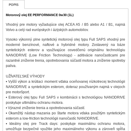
POPIS
Motorový olej EE PERFORMANCE 0w30 (1L)
Vhodný pre motory vyžadujúce olej ACEA A5 / B5 alebo A1 / B1, najmä
Volvo a celý rad európskych i ázijských automobilov.
Vysoko výkonný plne syntetický motorový olej typu Full SAPS vhodný pre
moderné benzínové, naftové a hybridné motory. Zostavený na báze
syntetických esterov a využívajúce osvedčenú originálnu technológiu
NANODRIVE (Low Friction Technology) - aditivácie nanočasticami pre
razantné zníženie trenia, opotrebovania súčastí motora a zníženie spotreby
paliva.
UŽÍVATEĽSKÉ VÝHODY
• Vyšší výkon a krútiaci moment vďaka oceňovanej nízkotrecej technológii
NANODRIVE a syntetickým esterom, doteraz používaným najmä v olejoch
pre motoršport.
• Esterový olej typu Full SAPS v kombinácii s technológiou NANODRIVE
poskytuje ultimátnu ochranu motora.
• Výrazné zníženie trenia a opotrebovania súčastí.
• Okamžitý nástup mazania po štarte motora vďaka použitým syntetickým
esterom a low-friction technológii nanočastíc NANODRIVE.
• Ideálny olej pre Track days: poskytuje maximálnu ochranu motora,
umožňuje bezpečné využitie jeho maximálneho výkonu a zároveň spĺňa