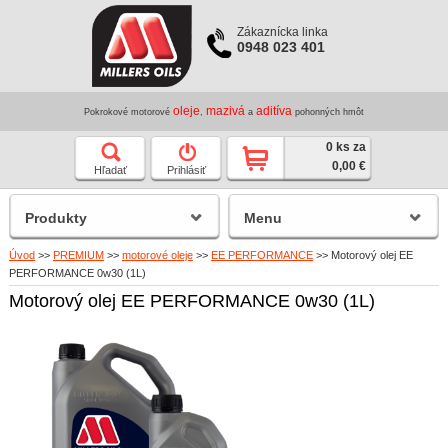
Zákaznícka linka
0948 023 401
oleje
mazivá
aditíva
Pokrokové motorové
,
a
pohonných hmôt
0 ks za
0,00 €
Hľadať
Prihlásiť
Produkty
Menu
Úvod
>>
PREMIUM
>>
motorové oleje
>>
EE PERFORMANCE
>>
Motorový olej EE
PERFORMANCE 0w30 (1L)
Motorový olej EE PERFORMANCE 0w30 (1L)