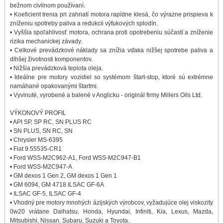
bežnom civilnom používaní.
• Koeficient trenia pri zahriatí motora rapídne klesá, čo výrazne prispieva k
zníženiu spotreby paliva a redukcii výfukových splodín.
• Vyššia spoľahlivosť motora, ochrana proti opotrebeniu súčastí a zníženie
rizika mechanickej závady.
• Celkové prevádzkové náklady sa znížia vďaka nižšej spotrebe paliva a
dlhšej životnosti komponentov.
• Nižšia prevádzková teplota oleja.
• Ideálne pre motory vozidiel so systémom štart-stop, ktoré sú extrémne
namáhané opakovanými štartmi.
• Vyvinuté, vyrobené a balené v Anglicku - originál firmy Millers Oils Ltd.
VÝKONOVÝ PROFIL
• API SP, SP RC, SN PLUS RC
• SN PLUS, SN RC, SN
• Chrysler MS-6395
• Fiat 9.55535-CR1
• Ford WSS-M2C962-A1, Ford WSS-M2C947-B1
• Ford WSS-M2C947-A
• GM dexos 1 Gen 2, GM dexos 1 Gen 1
• GM 6094, GM 4718 ILSAC GF-6A
• ILSAC GF-5, ILSAC GF-4
• Vhodný pre motory mnohých ázijských výrobcov, vyžadujúce olej viskozity
0w20 vrátane Daihatsu, Honda, Hyundai, Infiniti, Kia, Lexus, Mazda,
Mitsubishi, Nissan, Subaru, Suzuki a Toyota.