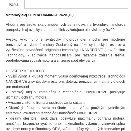
POPIS
Motorový olej EE PERFORMANCE 0w20 (1L)
Vhodný pre širokú škálu moderných benzínových a hybridných motorov
európskych aj ázijských automobiliek vyžadujúce olej viskozity 0w20.
Vysoko výkonný plne syntetický motorový olej vhodný pre moderné
benzínové a hybridné motory. Zostavený na báze syntetických esterov a
využívajúce osvedčenú originálnu technológiu NANODRIVE (Low Friction
Technology) - aditivácie nanočasticami pre razantné zníženie trenia,
opotrebovania súčastí motora a zníženie spotreby paliva.
UŽÍVATEĽSKÉ VÝHODY
• Vyšší výkon a krútiaci moment vďaka oceňovanej nízkotrecej technológii
NANODRIVE a syntetickým esterom, doteraz používaným najmä v olejoch
pre motoršport.
• Esterový olej v kombinácii s technológiou NANODRIVE poskytuje
ultimátnu ochranu motora.
• Výrazné zníženie trenia a opotrebovania súčastí.
• Okamžitý nástup mazania po štarte motora vďaka použitým syntetickým
esterom a low-friction technológii nanočastíc NANODRIVE.
• Ideálny olej pre Track days: poskytuje maximálnu ochranu motora,
umožňuje bezpečné využitie jeho maximálneho výkonu a zároveň spĺňa
uvedené normy a štandardy OEM, vrátane dĺžky výmenných intervalov pri