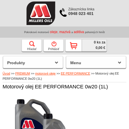
Zákaznícka linka
0948 023 401
oleje
mazivá
aditíva
Pokrokové motorové
,
a
pohonných hmôt
0 ks za
0,00 €
Hľadať
Prihlásiť
Produkty
Menu
Úvod
>>
PREMIUM
>>
motorové oleje
>>
EE PERFORMANCE
>>
Motorový olej EE
PERFORMANCE 0w20 (1L)
Motorový olej EE PERFORMANCE 0w20 (1L)