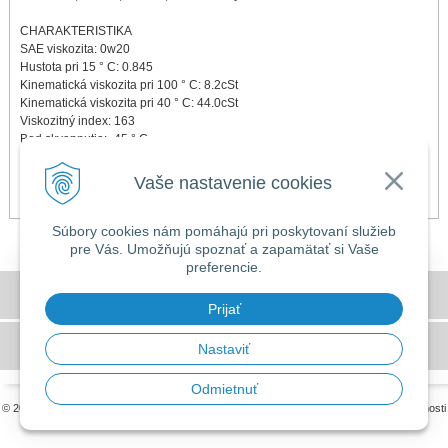
CHARAKTERISTIKA
SAE viskozita: 0w20
Hustota pri 15 ° C: 0.845
Kinematická viskozita pri 100 ° C: 8.2cSt
Kinematická viskozita pri 40 ° C: 44.0cSt
Viskozitný index: 163
Bod skvapnutia: -45 ° C
Teplota vzplanutia: 215 ° C
HTHS: 2.6 mPa.s
Vaše nastavenie cookies
TBN: 8.0 mg KOH / gm
Súbory cookies nám pomáhajú pri poskytovaní služieb
pre Vás. Umožňujú spoznať a zapamätať si Vaše
preferencie.
DOVOLENKA 3. - 7. augusta 2026
Všeobecné obchodné podmienky
Predajňa bude ZATVORENÁ a vytvorené
Prijať
objednávky začneme vybavovať 10.8.2026.
GDPR a používanie cookies
Nastaviť
Ďakujeme za pochopenie.
Odmietnuť
© 2026 MILLERS OILS SLOVAKIA •
tvorba eshopu cez UNIobchod
,
webhosting
spoločnosti
WEBYGROUP