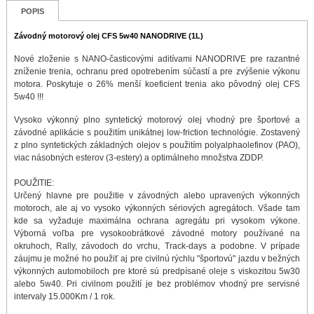
POPIS
Závodný motorový olej CFS 5w40 NANODRIVE (1L)
Nové zloženie s NANO-časticovými aditívami NANODRIVE pre razantné
zníženie trenia, ochranu pred opotrebením súčastí a pre zvýšenie výkonu
motora. Poskytuje o 26% menší koeficient trenia ako pôvodný olej CFS
5w40 !!!
Vysoko výkonný plno syntetický motorový olej vhodný pre športové a
závodné aplikácie s použitím unikátnej low-friction technológie. Zostavený
z plno syntetických základných olejov s použitím polyalphaolefinov (PAO),
viac násobných esterov (3-estery) a optimálneho množstva ZDDP.
POUŽITIE:
Určený hlavne pre použitie v závodných alebo upravených výkonných
motoroch, ale aj vo vysoko výkonných sériových agregátoch. Všade tam
kde sa vyžaduje maximálna ochrana agregátu pri vysokom výkone.
Výborná voľba pre vysokoobrátkové závodné motory používané na
okruhoch, Rally, závodoch do vrchu, Track-days a podobne. V prípade
záujmu je možné ho použiť aj pre civilnú rýchlu "športovú" jazdu v bežných
výkonných automobiloch pre ktoré sú predpísané oleje s viskozitou 5w30
alebo 5w40. Pri civilnom použití je bez problémov vhodný pre servisné
intervaly 15.000Km / 1 rok.