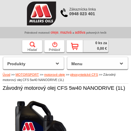
Zákaznícka linka
0948 023 401
oleje
mazivá
aditíva
Pokrokové motorové
,
a
pohonných hmôt
0 ks za
0,00 €
Hľadať
Prihlásiť
Produkty
Menu
Úvod
>>
MOTORSPORT
>>
motorové oleje
>>
plnosyntetické CFS
>>
Závodný
motorový olej CFS 5w40 NANODRIVE (1L)
Závodný motorový olej CFS 5w40 NANODRIVE (1L)