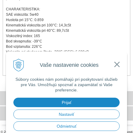
CHARAKTERISTIKA:
SAE viskozita: 5w40
Hustota pri 15°C: 0.859
Kinematická viskozita pri 100°C: 14,3cSt
Kinematická viskozita pri 40°C: 89,7cSt
Viskozitný index: 165
Bod skvapnutia: -39°C
Bod vzplanutia: 226°C
Viskozita pri studenom štarte -30°C (CCS): 6,600cP
HTHS: 4,08 mPa.s
TBN: 10,0 mg KOH/gm
Vaše nastavenie cookies
Súbory cookies nám pomáhajú pri poskytovaní služieb
pre Vás. Umožňujú spoznať a zapamätať si Vaše
preferencie.
DOVOLENKA 3. - 7. augusta 2026
Všeobecné obchodné podmienky
Predajňa bude ZATVORENÁ a vytvorené
Prijať
objednávky začneme vybavovať 10.8.2026.
GDPR a používanie cookies
Nastaviť
Ďakujeme za pochopenie.
Odmietnuť
© 2026 MILLERS OILS SLOVAKIA •
tvorba eshopu cez UNIobchod
,
webhosting
spoločnosti