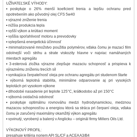
UŽÍVATEĽSKÉ VÝHODY:
• poskytuje o 26% menší koeficient trenia a lepšiu ochranu pred
opotrebením ako pôvodný olej CFS 5w40
• výrazné zníženie trenia
• nižšia produkcia tepla
• vyšší výkon a krútiaci moment
• vyššia spoľahlivosť motoru a prevodovky
• vylepšená energetická účinnosť
• minimalizované množstvo použitia polymérov, vďaka čomu je mazací film
odolnejší voči strihu a strate viskozity hlavne v najviac namáhaných
miestach agregátu
• 3-esterová zložka výrazne zlepšuje mazaciu schopnosť a prispieva k
výraznému zníženiu trecích síl
• vynikajúca čerpateľnosť oleja pre ochranu agregátu pri studenom štarte
• výborná teplotná stabilita, minimálne odparovanie aj pri vysokých
teplotách pri vysokom výkone
• dlhodobé nasadenie pri teplote 125°C, krátkodobo až pri 150°C
• výborná oxidačná odolnosť
• poskytuje optimálnu rovnováhu medzi hydrodynamickou, medznou
mazacou schopnosťou a energiou ktorá sa stráca pri čerpaní oleja, vďaka
čomu je zaručený maximálny okamžitý výkon agregátu
• vyvinutý, vyrobený a balený v Anglicku – originál firmy Millers Oils Ltd.
VÝKONOVÝ PROFIL:
presahuje kritéria noriem API SL/CF a ACEA A3/B4