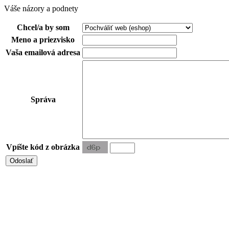
Váše názory a podnety
Chcel/a by som
Meno a priezvisko
Vaša emailová adresa
Správa
Vpíšte kód z obrázka