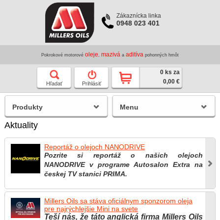
Zákaznícka linka
0948 023 401
oleje
mazivá
aditíva
Pokrokové motorové
,
a
pohonných hmôt
0 ks za
0,00 €
Hľadať
Prihlásiť
Produkty
Menu
Aktuality
Reportáž o olejoch NANODRIVE
Pozrite si reportáž o našich olejoch
NANODRIVE v programe Autosalon Extra na
českej TV stanici PRIMA.
Millers Oils sa stáva oficiálnym sponzorom oleja
pre najrýchlejšie Mini na svete
Teší nás, že táto anglická firma Millers Oils