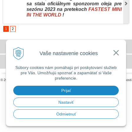
sa stala oficiálnym sponzorom oleja pre
sezónu 2023 na pretekoch
FASTEST MINI
IN THE WORLD
!
1
2
Všeobecné obchodné podmienky
Vaše nastavenie cookies
GDPR a používanie cookies
Súbory cookies nám pomáhajú pri poskytovaní služieb
pre Vás. Umožňujú spoznať a zapamätať si Vaše
preferencie.
DOVOLENKA 3. - 7. augusta 2026
© 2026 MILLERS OILS SLOVAKIA •
tvorba eshopu cez UNIobchod
,
webhosting
spoločnosti
WEBYGROUP
Predajňa bude ZATVORENÁ a vytvorené
Prijať
objednávky začneme vybavovať 10.8.2026.
Nastaviť
Ďakujeme za pochopenie.
Odmietnuť