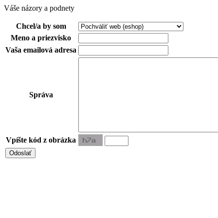
Váše názory a podnety
Chcel/a by som
Meno a priezvisko
Vaša emailová adresa
Správa
Vpíšte kód z obrázka