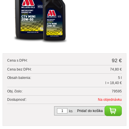
92 €
Cena s DPH:
Cena bez DPH:
74,80 €
Obsah balenia:
5 l
l = 18,40 €
Obj. čislo:
79595
Dostupnosť:
Na objednávku
Pridať do košíka
ks