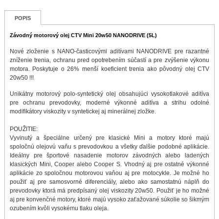
POPIS
Závodný motorový olej CTV Mini 20w50 NANODRIVE (5L)
Nové zloženie s NANO-časticovými aditívami NANODRIVE pre razantné
zníženie trenia, ochranu pred opotrebením súčastí a pre zvýšenie výkonu
motora. Poskytuje o 26% menší koeficient trenia ako pôvodný olej CTV
20w50 !!!
Unikátny motorový polo-syntetický olej obsahujúci vysokotlakové aditíva
pre ochranu prevodovky, moderné výkonné aditíva a strihu odolné
modifikátory viskozity v syntetickej aj minerálnej zložke.
POUŽITIE:
Vyvinutý a špeciálne určený pre klasické Mini a motory ktoré majú
spoločnú olejovú vaňu s prevodovkou a všetky ďalšie podobné aplikácie.
Ideálny pre športové nasadenie motorov závodných alebo ladených
klasických Mini, Cooper alebo Cooper S. Vhodný aj pre ostatné výkonné
aplikácie zo spoločnou motorovou vaňou aj pre motocykle. Je možné ho
použiť aj pre samosvorné diferenciály, alebo ako samostatnú náplň do
prevodovky ktorá má predpísaný olej viskozity 20w50. Použiť je ho možné
aj pre konvenčné motory, ktoré majú vysoko zaťažované súkolie so šikmým
ozubením kvôli vysokému tlaku oleja.