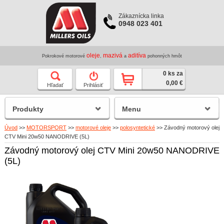
Zákaznícka linka
0948 023 401
oleje
mazivá
aditíva
Pokrokové motorové
,
a
pohonných hmôt
0 ks za
0,00 €
Hľadať
Prihlásiť
Produkty
Menu
Úvod
>>
MOTORSPORT
>>
motorové oleje
>>
polosyntetické
>>
Závodný motorový olej
CTV Mini 20w50 NANODRIVE (5L)
Závodný motorový olej CTV Mini 20w50 NANODRIVE
(5L)