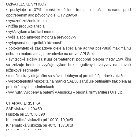
UŽÍVATEĽSKÉ VÝHODY:
• poskytuje o 37% menší koeficient trenia a lepšiu ochranu pred
opotrebením ako pôvodný olej CTV 20w50
• výrazné zníženie trenia
• nižšia produkcia tepla
• vyšší výkon a krútiaci moment
• vyššia spoľahlivosť motoru a prevodovky
• vylepšená energetická účinnosť
• polo-syntetické základové oleje a špeciálne aditíva poskytujú maximálnu
ochranu motoru ale aj prevodovke na úrovni API GL4
• syntetické zložky zaisťujú čerpateľnosť podobnú olejom triedy 15w, čím
sa znižuje trenie a zvyšuje výkon bez negatívnych vplyvov na hlavné
ložiskové segmenty
• menšie straty oleja, čím sa stáva ideálnym aj pre dlhé športové zaťaženie
• vysokoteplotná viskozita na hranici SAE50 zaručuje optimálny tlak oleja aj
pri extrémnych podmienkach
• vyvinutý, vyrobený a balený v Anglicku – originál firmy Millers Oils Ltd.,
CHARAKTERISTIKA:
SAE viskozita: 20w50
Hustota pri 15°C: 0.890
Kinematická viskozita pri 100°C: 19,0cSt
Kinematická viskozita pri 40°C: 187,0cSt
Viskozitný index: 148
Bod skvapnutia: -15°C