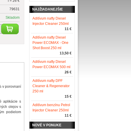
l = 26 €
79631
NAJŽIADANEJŠIE
Skladom
Aditívum nafty Diesel
Injector Cleaner 250ml
11 €
Aditívum nafty Diesel
Power ECOMAX - One
Shot Boost 250 ml
13,50 €
Aditívum nafty Diesel
Power ECOMAX 500 ml
26 €
Aditívum nafty DPF
Cleaner & Regenerator
7% v porovnaní
250 ml
15 €
 aplikácie s
Aditívum benzínu Petrol
dných olejov s
Injector Cleaner 250ml
ným podielom
11 €
NOVÉ V PONUKE