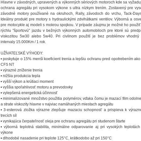
Hlavne v závodných, upravených a výkonných sériových motoroch kde sa vyžad
ochrana agregátu pri vysokom výkone s ultra nízkym trením. Zostavený pre vy
závodné motory používané na okruhoch, Rally, závodoch do vrchu, Tack-Day
Ideálny produkt pre motory s hydraulickými zdvihátkami ventilov. Výborná a os
pre motocykle aj modeli s mokrou spojkou. V prípade záujmu je možné ho použiť a
rýchlu "športovú" jazdu v bežných výkonných automobiloch pre ktoré sú predp
viskozitou 5w30 alebo 5w40. Pri civilnom použití je bez problémov vhodný 
intervaly 15.000Km / 1 rok.
UŽÍVATEĽSKÉ VÝHODY:
• poskytuje o 15% menší koeficient trenia a lepšiu ochranu pred opotrebením ako
CFS NT
• výrazné zníženie trenia
• nižšia produkcia tepla
• vyšší výkon a krútiaci moment
• vyššia spoľahlivosť motoru a prevodovky
• vylepšená energetická účinnosť
• minimalizované množstvo použitia polymérov, vďaka čomu je mazací film odolnejš
a strate viskozity hlavne v najviac namáhaných miestach agregátu
• 3-esterová zložka výrazne zlepšuje mazaciu schopnosť a prispieva k výraz
trecích síl
• vynikajúca čerpateľnosť oleja pre ochranu agregátu pri studenom štarte
• výborná teplotná stabilita, minimálne odparovanie aj pri vysokých teplotác
výkone
• dlhodobé nasadenie pri teplote 125°C, krátkodobo až pri 150°C