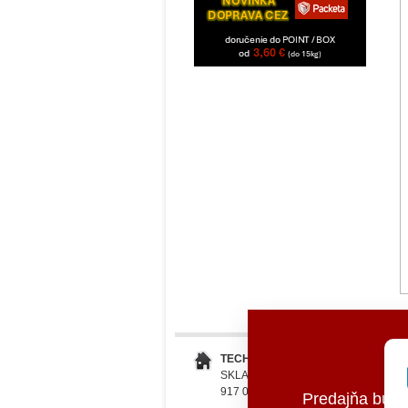
TECHNOMAT SK, s.r.o.
SKLADOVÁ 2
917 01 TRNAVA
Predajňa bud