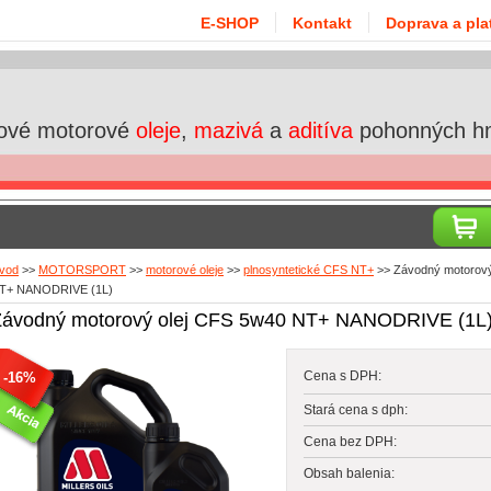
E-SHOP
Kontakt
Doprava a pla
ové motorové
oleje
,
mazivá
a
aditíva
pohonných h
vod
>>
MOTORSPORT
>>
motorové oleje
>>
plnosyntetické CFS NT+
>>
Závodný motorový
T+ NANODRIVE (1L)
Závodný motorový olej CFS 5w40 NT+ NANODRIVE (1L
Cena s DPH:
-16%
Stará cena s dph:
Cena bez DPH:
Obsah balenia: