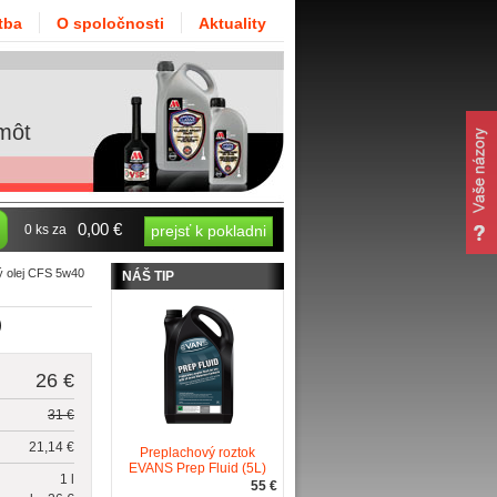
tba
O spoločnosti
Aktuality
môt
0,00 €
0 ks za
prejsť k pokladni
 olej CFS 5w40
NÁŠ TIP
)
26 €
31 €
21,14 €
Preplachový roztok
EVANS Prep Fluid (5L)
1 l
55 €