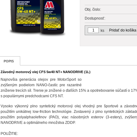
Obj. čislo:
Dostupnosť:
Pridať do košíka
ks
POPIS
Závodný motorový olej CFS 5w40 NT+ NANODRIVE (1L)
Najnovšia generácia olejov pre MotorSport so
zvýšeným podielom NANO-častíc pre razantné
zníženie trecích síl. Trenie je znížené o ďalších 15% a opotrebovanie súčastí o 1
s populárnymi predchodcami CFS NT.
Vysoko výkonný plno syntetický motorový olej vhodný pre športové a závodné
použitím unikátnej low-friction technológie. Zostavený z plno syntetických zákla
použitím polyalphaolefinov (PAO), viac násobných esterov (3-estery), zvýše
NANODRIVE a optimálneho množstva ZDDP.
POUŽITIE: