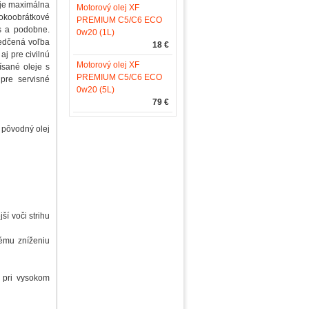
uje maximálna
Motorový olej XF
sokoobrátkové
PREMIUM C5/C6 ECO
s a podobne.
0w20 (1L)
vedčená voľba
18 €
j pre civilnú
Motorový olej XF
ísané oleje s
PREMIUM C5/C6 ECO
pre servisné
0w20 (5L)
79 €
 pôvodný olej
í voči strihu
nému zníženiu
h pri vysokom