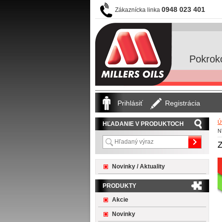
0948 023 401
Zákaznícka linka
Pokrok
Prihlásiť
Registrácia
Ú
HĽADANIE V PRODUKTOCH
N
Novinky / Aktuality
PRODUKTY
Akcie
Novinky