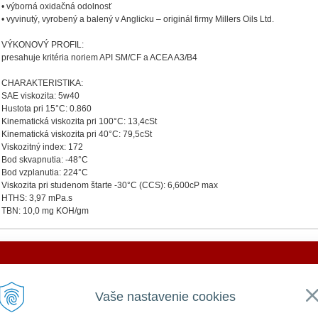
• výborná oxidačná odolnosť
• vyvinutý, vyrobený a balený v Anglicku – originál firmy Millers Oils Ltd.
VÝKONOVÝ PROFIL:
presahuje kritéria noriem API SM/CF a ACEA A3/B4
CHARAKTERISTIKA:
SAE viskozita: 5w40
Hustota pri 15°C: 0.860
Kinematická viskozita pri 100°C: 13,4cSt
Kinematická viskozita pri 40°C: 79,5cSt
Viskozitný index: 172
Bod skvapnutia: -48°C
Bod vzplanutia: 224°C
Viskozita pri studenom štarte -30°C (CCS): 6,600cP max
HTHS: 3,97 mPa.s
TBN: 10,0 mg KOH/gm
DOVOLENKA 3. - 7. augusta 2026
VŠEOBECNÉ
UŽITOČNÉ
Vaše nastavenie cookies
Všeobecné obchodné podmienky
Prihlásiť
e ZATVORENÁ a vytvorené objednávky začneme vybavov
GDPR a používanie cookies
Registrácia