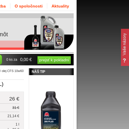
tba
O spoločnosti
Aktuality
môt
0,00 €
0 ks za
prejsť k pokladni
 olej CFS 10w60
NÁŠ TIP
L)
26 €
31 €
21,14 €
1 l