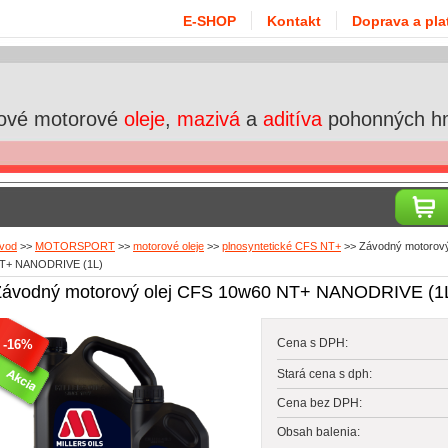
E-SHOP
Kontakt
Doprava a pla
ové motorové
oleje
,
mazivá
a
aditíva
pohonných h
vod
>>
MOTORSPORT
>>
motorové oleje
>>
plnosyntetické CFS NT+
>>
Závodný motorový
T+ NANODRIVE (1L)
Závodný motorový olej CFS 10w60 NT+ NANODRIVE (1
Cena s DPH:
-16%
Stará cena s dph:
Cena bez DPH:
Obsah balenia: