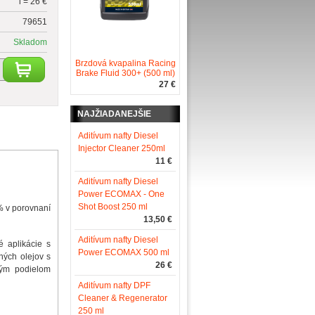
l = 26 €
79651
Skladom
Brzdová kvapalina Racing
Brake Fluid 300+ (500 ml)
27 €
NAJŽIADANEJŠIE
Aditívum nafty Diesel
Injector Cleaner 250ml
11 €
Aditívum nafty Diesel
Power ECOMAX - One
Shot Boost 250 ml
7% v porovnaní
13,50 €
Aditívum nafty Diesel
 aplikácie s
Power ECOMAX 500 ml
dných olejov s
26 €
ným podielom
Aditívum nafty DPF
Cleaner & Regenerator
250 ml