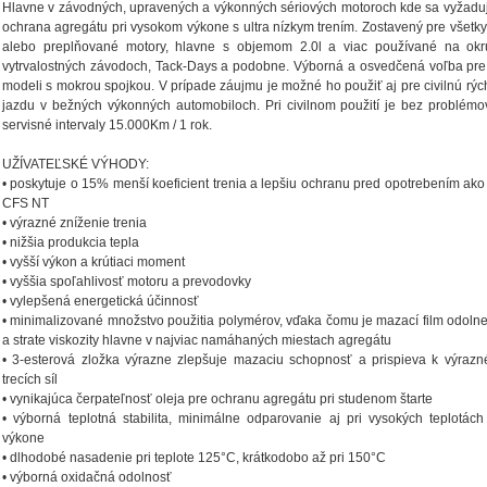
Hlavne v závodných, upravených a výkonných sériových motoroch kde sa vyžad
ochrana agregátu pri vysokom výkone s ultra nízkym trením. Zostavený pre všetky
alebo preplňované motory, hlavne s objemom 2.0l a viac používané na okru
vytrvalostných závodoch, Tack-Days a podobne. Výborná a osvedčená voľba pre
modeli s mokrou spojkou. V prípade záujmu je možné ho použiť aj pre civilnú rých
jazdu v bežných výkonných automobiloch. Pri civilnom použití je bez problém
servisné intervaly 15.000Km / 1 rok.
UŽÍVATEĽSKÉ VÝHODY:
• poskytuje o 15% menší koeficient trenia a lepšiu ochranu pred opotrebením ako
CFS NT
• výrazné zníženie trenia
• nižšia produkcia tepla
• vyšší výkon a krútiaci moment
• vyššia spoľahlivosť motoru a prevodovky
• vylepšená energetická účinnosť
• minimalizované množstvo použitia polymérov, vďaka čomu je mazací film odolnejš
a strate viskozity hlavne v najviac namáhaných miestach agregátu
• 3-esterová zložka výrazne zlepšuje mazaciu schopnosť a prispieva k výraz
trecích síl
• vynikajúca čerpateľnosť oleja pre ochranu agregátu pri studenom štarte
• výborná teplotná stabilita, minimálne odparovanie aj pri vysokých teplotác
výkone
• dlhodobé nasadenie pri teplote 125°C, krátkodobo až pri 150°C
• výborná oxidačná odolnosť