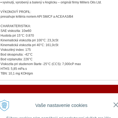
• vyvinutý, vyrobený a balený v Anglicku – originál firmy Millers Oils Ltd.
VÝKONOVÝ PROFIL:
presahuje kritéria noriem API SM/CF a ACEA A3/B4
CHARAKTERISTIKA:
SAE viskozita: 10w60
Hustota pri 15°C: 0.870
Kinematická viskozita pri 100°C: 23,3cSt
Kinematická viskozita pri 40°C: 161,0cSt
Viskozitný index: 175
Bod skvapnutia: -42°C
Bod vzplanutia: 226°C
Viskozita pri studenom štarte -25°C (CCS): 7,000cP max
HTHS: 5,85 mPa.s
TBN: 10,1 mg KOH/gm
DOVOLENKA 3. - 7. augusta 2026
VŠEOBECNÉ
UŽITOČNÉ
Vaše nastavenie cookies
Všeobecné obchodné podmienky
Prihlásiť
e ZATVORENÁ a vytvorené objednávky začneme vybavov
GDPR a používanie cookies
Registrácia
Zabudnuté heslo