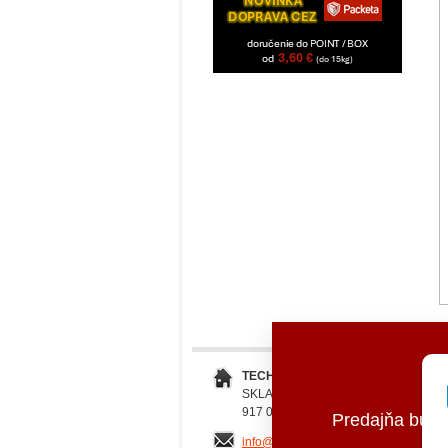
TECHNOMAT SK, s.r.o.
SKLADOVÁ 2
917 01 TRNAVA
Predajňa bud
info@millersoils.sk