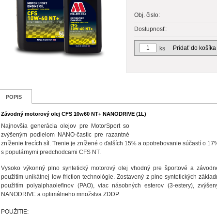
Obj. čislo:
Dostupnosť:
Pridať do košíka
ks
POPIS
Závodný motorový olej CFS 10w60 NT+ NANODRIVE (1L)
Najnovšia generácia olejov pre MotorSport so
zvýšeným podielom NANO-častíc pre razantné
zníženie trecích síl. Trenie je znížené o ďalších 15% a opotrebovanie súčastí o 1
s populárnymi predchodcami CFS NT.
Vysoko výkonný plno syntetický motorový olej vhodný pre športové a závodné
použitím unikátnej low-friction technológie. Zostavený z plno syntetických zákla
použitím polyalphaolefinov (PAO), viac násobných esterov (3-estery), zvýše
NANODRIVE a optimálneho množstva ZDDP.
POUŽITIE: