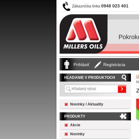
0948 023 401
Zákaznícka linka
Pokrok
Prihlásiť
Registrácia
Ú
HĽADANIE V PRODUKTOCH
N
Novinky / Aktuality
PRODUKTY
Akcie
Novinky