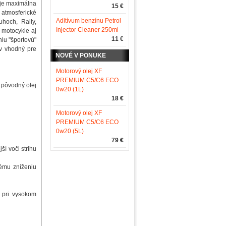
uje maximálna
15 €
 atmosferické
Aditívum benzínu Petrol
hoch, Rally,
Injector Cleaner 250ml
 motocykle aj
11 €
lu "športovú"
ov vhodný pre
NOVÉ V PONUKE
Motorový olej XF
PREMIUM C5/C6 ECO
 pôvodný olej
0w20 (1L)
18 €
Motorový olej XF
PREMIUM C5/C6 ECO
0w20 (5L)
79 €
í voči strihu
nému zníženiu
h pri vysokom