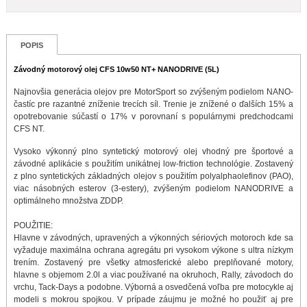
POPIS
Závodný motorový olej CFS 10w50 NT+ NANODRIVE (5L)
Najnovšia generácia olejov pre MotorSport so zvýšeným podielom NANO-
častíc pre razantné zníženie trecích síl. Trenie je znížené o ďalších 15% a
opotrebovanie súčastí o 17% v porovnaní s populárnymi predchodcami
CFS NT.
Vysoko výkonný plno syntetický motorový olej vhodný pre športové a
závodné aplikácie s použitím unikátnej low-friction technológie. Zostavený
z plno syntetických základných olejov s použitím polyalphaolefinov (PAO),
viac násobných esterov (3-estery), zvýšeným podielom NANODRIVE a
optimálneho množstva ZDDP.
POUŽITIE:
Hlavne v závodných, upravených a výkonných sériových motoroch kde sa
vyžaduje maximálna ochrana agregátu pri vysokom výkone s ultra nízkym
trením. Zostavený pre všetky atmosferické alebo preplňované motory,
hlavne s objemom 2.0l a viac používané na okruhoch, Rally, závodoch do
vrchu, Tack-Days a podobne. Výborná a osvedčená voľba pre motocykle aj
modeli s mokrou spojkou. V prípade záujmu je možné ho použiť aj pre