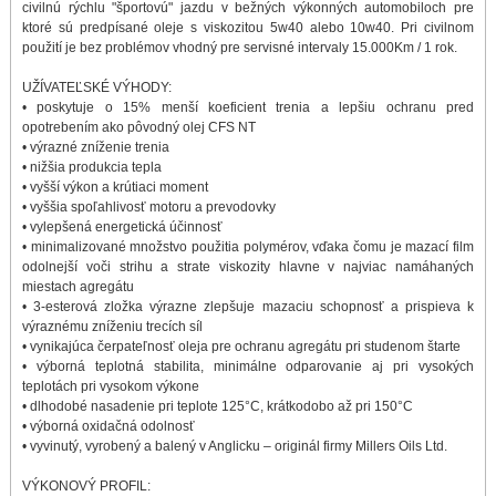
civilnú rýchlu "športovú" jazdu v bežných výkonných automobiloch pre
ktoré sú predpísané oleje s viskozitou 5w40 alebo 10w40. Pri civilnom
použití je bez problémov vhodný pre servisné intervaly 15.000Km / 1 rok.
UŽÍVATEĽSKÉ VÝHODY:
• poskytuje o 15% menší koeficient trenia a lepšiu ochranu pred
opotrebením ako pôvodný olej CFS NT
• výrazné zníženie trenia
• nižšia produkcia tepla
• vyšší výkon a krútiaci moment
• vyššia spoľahlivosť motoru a prevodovky
• vylepšená energetická účinnosť
• minimalizované množstvo použitia polymérov, vďaka čomu je mazací film
odolnejší voči strihu a strate viskozity hlavne v najviac namáhaných
miestach agregátu
• 3-esterová zložka výrazne zlepšuje mazaciu schopnosť a prispieva k
výraznému zníženiu trecích síl
• vynikajúca čerpateľnosť oleja pre ochranu agregátu pri studenom štarte
• výborná teplotná stabilita, minimálne odparovanie aj pri vysokých
teplotách pri vysokom výkone
• dlhodobé nasadenie pri teplote 125°C, krátkodobo až pri 150°C
• výborná oxidačná odolnosť
• vyvinutý, vyrobený a balený v Anglicku – originál firmy Millers Oils Ltd.
VÝKONOVÝ PROFIL: