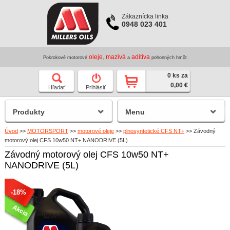
Zákaznícka linka
0948 023 401
oleje
mazivá
aditíva
Pokrokové motorové
,
a
pohonných hmôt
0 ks za
0,00 €
Hľadať
Prihlásiť
Produkty
Menu
Úvod
>>
MOTORSPORT
>>
motorové oleje
>>
plnosyntetické CFS NT+
>>
Závodný
motorový olej CFS 10w50 NT+ NANODRIVE (5L)
Závodný motorový olej CFS 10w50 NT+
NANODRIVE (5L)
-18%