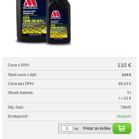
110 €
Cena s DPH:
Stará cena s dph:
134 €
Cena bez DPH:
89,43 €
Obsah balenia:
5 l
l = 22 €
Obj. čislo:
79645
Dostupnosť:
Skladom
Pridať do košíka
ks