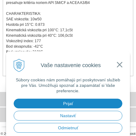
presahuje kritéria noriem API SM/CF a ACEA A3/B4
CHARAKTERISTIKA:
SAE viskozita: 10w50
Hustota pri 15°C: 0.873
Kinematická viskozita pri 100°C: 17,1cSt
Kinematická viskozita pri 40°C: 106,0cSt
Viskozitný index: 177
Bod skvapnutia: -42°C
Bod vzplanutia: 210°C
Viskozita pri studenom štarte -25°C (CCS): 7,000cP max
HTHS: 4,87 mPa.s
Vaše nastavenie cookies
TBN: 10,0 mg KOH/gm
Súbory cookies nám pomáhajú pri poskytovaní služieb
pre Vás. Umožňujú spoznať a zapamätať si Vaše
preferencie.
DOVOLENKA 3. - 7. augusta 2026
Všeobecné obchodné podmienky
Predajňa bude ZATVORENÁ a vytvorené
Prijať
objednávky začneme vybavovať 10.8.2026.
GDPR a používanie cookies
Nastaviť
Ďakujeme za pochopenie.
Odmietnuť
© 2026 MILLERS OILS SLOVAKIA •
tvorba eshopu cez UNIobchod
,
webhosting
spoločnosti