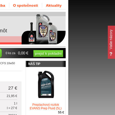
tba
O spoločnosti
Aktuality
môt
0,00 €
0 ks za
prejsť k pokladni
j CFS 10w50
NÁŠ TIP
27 €
21,95 €
1 l
Preplachový roztok
l = 27 €
EVANS Prep Fluid (5L)
55 €