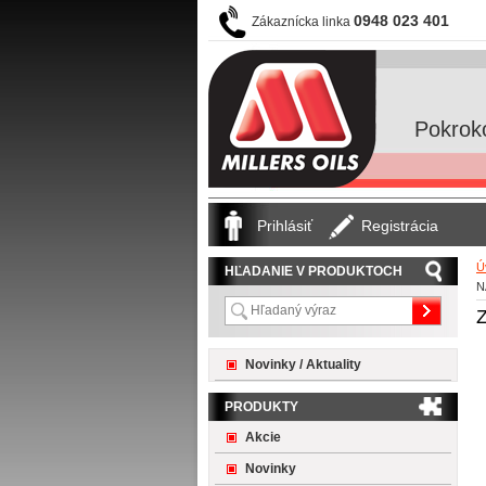
0948 023 401
Zákaznícka linka
Pokrok
Prihlásiť
Registrácia
Ú
HĽADANIE V PRODUKTOCH
N
Novinky / Aktuality
PRODUKTY
Akcie
Novinky