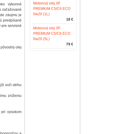
Motorový olej XF
oko výkonné
PREMIUM C5/C6 ECO
sú zaťažované
0w20 (1L)
ade záujmu je
18 €
sú predpísané
ý pre servisné
Motorový olej XF
PREMIUM C5/C6 ECO
0w20 (5L)
79 €
 pôvodný olej
í voči strihu
nému zníženiu
h pri vysokom
chopnosťou a