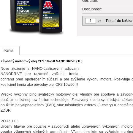
Obj. čislo:
Dostupnosť:
Pridať do košíka
ks
POPIS
Závodný motorový olej CFS 10w50 NANODRIVE (1L)
Nové zloženie s NANO-časticovými aditívami
NANODRIVE pre razantné zníženie trenia,
ochranu pred opotrebením súčastí a pre zvýšenie výkonu motora. Poskytuje
koeficient trenia ako pôvodný olej CFS 10w50 !!!
Vysoko výkonný plno syntetický motorový olej vhodný pre športové a závodné
použitím unikátnej low-friction technológie. Zostavený z plno syntetických zákla
použitím polyalphaolefinov (PAO), viac násobných esterov (3-estery) a optimál
ZDDP.
POUŽITIE:
Určený hlavne pre použitie v závodných alebo upravených výkonných motoroc
vysoko výkonných sériových agregátoch. Všade tam kde sa vyžaduje maxim