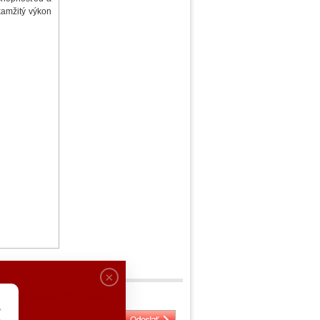
kamžitý výkon
DOPORUČIŤ ZNÁMEMU