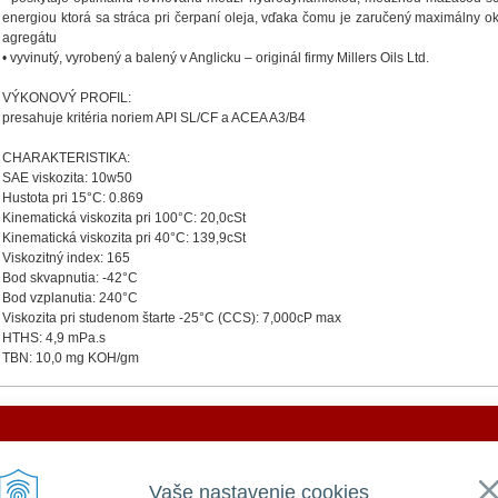
energiou ktorá sa stráca pri čerpaní oleja, vďaka čomu je zaručený maximálny o
agregátu
• vyvinutý, vyrobený a balený v Anglicku – originál firmy Millers Oils Ltd.
VÝKONOVÝ PROFIL:
presahuje kritéria noriem API SL/CF a ACEA A3/B4
CHARAKTERISTIKA:
SAE viskozita: 10w50
Hustota pri 15°C: 0.869
Kinematická viskozita pri 100°C: 20,0cSt
Kinematická viskozita pri 40°C: 139,9cSt
Viskozitný index: 165
Bod skvapnutia: -42°C
Bod vzplanutia: 240°C
Viskozita pri studenom štarte -25°C (CCS): 7,000cP max
HTHS: 4,9 mPa.s
TBN: 10,0 mg KOH/gm
DOVOLENKA 3. - 7. augusta 2026
VŠEOBECNÉ
UŽITOČNÉ
Vaše nastavenie cookies
Všeobecné obchodné podmienky
Prihlásiť