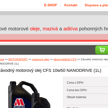
E-SHOP
Kontakt
Doprava a pla
ové motorové
oleje
,
mazivá
a
aditíva
pohonných h
vod
>>
MOTORSPORT
>>
motorové oleje
>>
plnosyntetické CFS
>>
Závodný motorový ole
ANODRIVE (1L)
Závodný motorový olej CFS 10w50 NANODRIVE (1L)
Cena s DPH:
Cena bez DPH:
Obsah balenia: