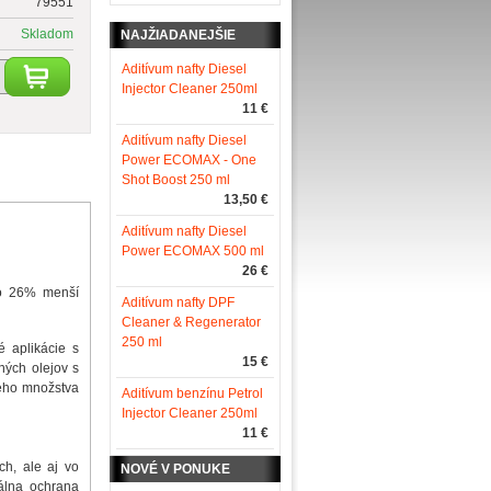
79551
Skladom
NAJŽIADANEJŠIE
Aditívum nafty Diesel
Injector Cleaner 250ml
11 €
Aditívum nafty Diesel
Power ECOMAX - One
Shot Boost 250 ml
13,50 €
Aditívum nafty Diesel
Power ECOMAX 500 ml
26 €
 o 26% menší
Aditívum nafty DPF
Cleaner & Regenerator
250 ml
 aplikácie s
15 €
dných olejov s
neho množstva
Aditívum benzínu Petrol
Injector Cleaner 250ml
11 €
h, ale aj vo
NOVÉ V PONUKE
álna ochrana