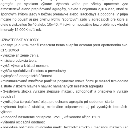
agregátu pri vysokom výkone. Výborná voľba pre všetky upravené vys
atmosferické alebo preplňované agregáty, hlavne s objemom 2,0l a viac, ktoré 
športovým štýlom jazdy v bežnej premávke alebo Track-days a podobne. V príp
možné ho použiť aj pre civilnú rýchlu "športovú" jazdu v agregátoch pre ktoré 
oleje s viskozitou 5w40 alebo 10w40. Pri civilnom použití je bez problémov vhodn
intervaly 15.000Km / 1 rok.
UŽÍVATEĽSKÉ VÝHODY:
• poskytuje o 26% menší koeficient trenia a lepšiu ochranu pred opotrebením ako
CFS 10w50
• výrazné zníženie trenia
• nižšia produkcia tepla
• vyšší výkon a krútiaci moment
• vyššia spoľahlivosť motoru a prevodovky
• vylepšená energetická účinnosť
• minimalizované množstvo použitia polymérov, vďaka čomu je mazací film odolnejš
a strate viskozity hlavne v najviac namáhaných miestach agregátu
• 3-esterová zložka výrazne zlepšuje mazaciu schopnosť a prispieva k výraz
trecích síl
• vynikajúca čerpateľnosť oleja pre ochranu agregátu pri studenom štarte
• výborná teplotná stabilita, minimálne odparovanie aj pri vysokých teplotác
výkone
• dlhodobé nasadenie pri teplote 125°C, krátkodobo až pri 150°C
• výborná oxidačná odolnosť
• poskytuje optimálnu rovnováhu medzi hydrodynamickou, medznou mazacou s