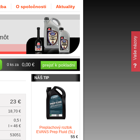
tba
O spoločnosti
Aktuality
môt
0,00 €
0 ks za
prejsť k pokladni
NÁŠ TIP
23 €
18,70 €
0,5 l
l = 46 €
Preplachový roztok
EVANS Prep Fluid (5L)
53051
55 €