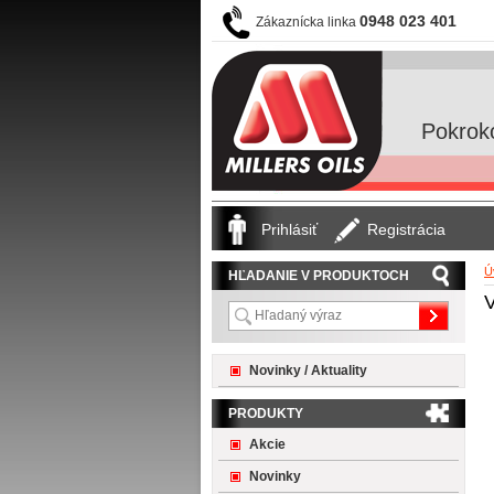
0948 023 401
Zákaznícka linka
Pokrok
Prihlásiť
Registrácia
Ú
HĽADANIE V PRODUKTOCH
V
Novinky / Aktuality
PRODUKTY
Akcie
Novinky