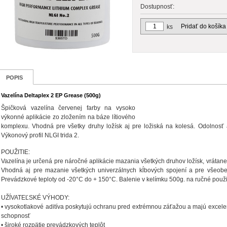
Dostupnosť:
Pridať do košíka
ks
POPIS
Vazelína Deltaplex 2 EP Grease (500g)
Špičková vazelína červenej farby na vysoko
výkonné aplikácie zo zložením na báze lítiového
komplexu. Vhodná pre všetky druhy ložísk aj pre ložiská na kolesá. Odolnosť
Výkonový profil NLGI trida 2.
POUŽITIE:
Vazelína je určená pre náročné aplikácie mazania všetkých druhov ložísk, vrátane 
Vhodná aj pre mazanie všetkých univerzálnych kĺbových spojení a pre všeobe
Prevádzkové teploty od -20°C do + 150°C. Balenie v kelímku 500g. na ručné použi
UŽÍVATEĽSKÉ VÝHODY:
• vysokotlakové aditíva poskytujú ochranu pred extrémnou záťažou a majú excel
schopnosť
• široké rozpätie prevádzkových teplôt