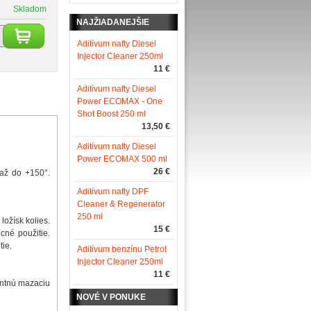
Skladom
NAJŽIADANEJŠIE
Aditívum nafty Diesel
Injector Cleaner 250ml
11 €
Aditívum nafty Diesel
Power ECOMAX - One
Shot Boost 250 ml
13,50 €
Aditívum nafty Diesel
Power ECOMAX 500 ml
26 €
 až do +150°.
Aditívum nafty DPF
Cleaner & Regenerator
250 ml
ložísk kolies.
15 €
cné použitie.
tie.
Aditívum benzínu Petrol
Injector Cleaner 250ml
11 €
entnú mazaciu
NOVÉ V PONUKE