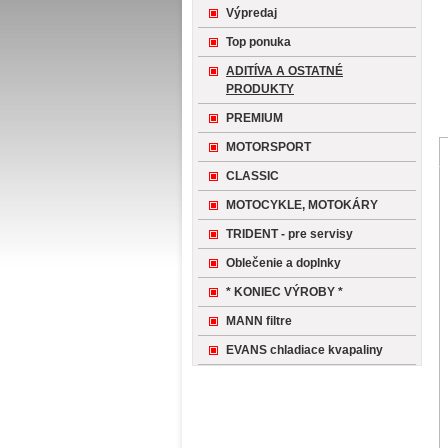
Výpredaj
Top ponuka
ADITÍVA A OSTATNÉ
PRODUKTY
PREMIUM
MOTORSPORT
CLASSIC
MOTOCYKLE, MOTOKÁRY
TRIDENT - pre servisy
Oblečenie a doplnky
* KONIEC VÝROBY *
MANN filtre
EVANS chladiace kvapaliny