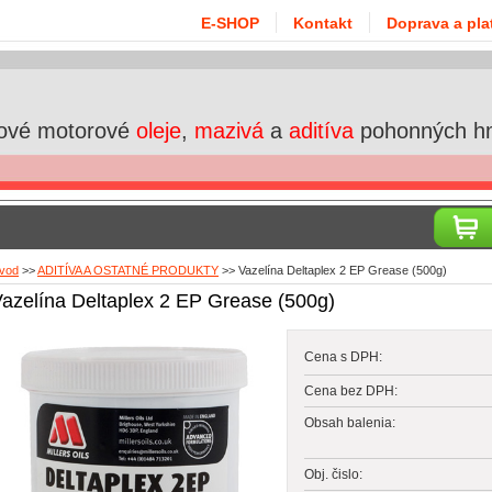
E-SHOP
Kontakt
Doprava a pla
ové motorové
oleje
,
mazivá
a
aditíva
pohonných h
vod
>>
ADITÍVA A OSTATNÉ PRODUKTY
>>
Vazelína Deltaplex 2 EP Grease (500g)
azelína Deltaplex 2 EP Grease (500g)
Cena s DPH:
Cena bez DPH:
Obsah balenia:
Obj. čislo: