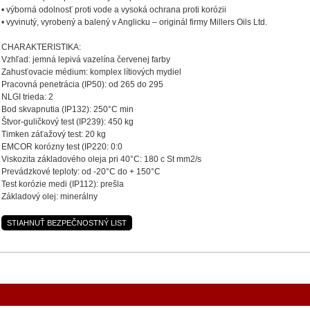
• výborná odolnosť proti vode a vysoká ochrana proti korózii
• vyvinutý, vyrobený a balený v Anglicku – originál firmy Millers Oils Ltd.
CHARAKTERISTIKA:
Vzhľad: jemná lepivá vazelína červenej farby
Zahusťovacie médium: komplex lítiových mydiel
Pracovná penetrácia (IP50): od 265 do 295
NLGI trieda: 2
Bod skvapnutia (IP132): 250°C min
Štvor-guličkový test (IP239): 450 kg
Timken záťažový test: 20 kg
EMCOR korózny test (IP220: 0:0
Viskozita základového oleja pri 40°C: 180 c St mm2/s
Prevádzkové teploty: od -20°C do + 150°C
Test korózie medi (IP112): prešla
Základový olej: minerálny
STIAHNUŤ BEZPEČNOSTNÝ LIST