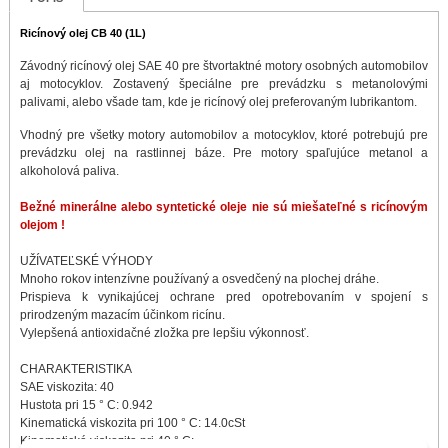
Ricínový olej CB 40 (1L)
Závodný ricínový olej SAE 40 pre štvortaktné motory osobných automobilov
aj motocyklov. Zostavený špeciálne pre prevádzku s metanolovými
palivami, alebo všade tam, kde je ricínový olej preferovaným lubrikantom.
Vhodný pre všetky motory automobilov a motocyklov, ktoré potrebujú pre
prevádzku olej na rastlinnej báze. Pre motory spaľujúce metanol a
alkoholová paliva.
Bežné minerálne alebo syntetické oleje nie sú miešateľné s ricínovým
olejom !
UŽÍVATEĽSKÉ VÝHODY
Mnoho rokov intenzívne používaný a osvedčený na plochej dráhe.
Prispieva k vynikajúcej ochrane pred opotrebovaním v spojení s
prirodzeným mazacím účinkom ricínu.
Vylepšená antioxidačné zložka pre lepšiu výkonnosť.
CHARAKTERISTIKA
SAE viskozita: 40
Hustota pri 15 ° C: 0.942
Kinematická viskozita pri 100 ° C: 14.0cSt
Kinematická viskozita pri 40 ° C: