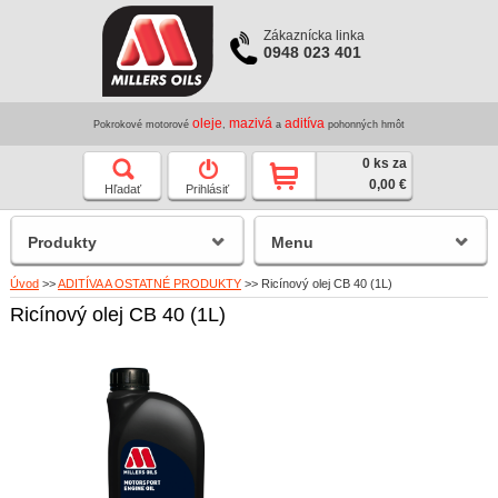
Zákaznícka linka
0948 023 401
oleje
mazivá
aditíva
Pokrokové motorové
,
a
pohonných hmôt
0 ks za
0,00 €
Hľadať
Prihlásiť
Produkty
Menu
Úvod
>>
ADITÍVA A OSTATNÉ PRODUKTY
>>
Ricínový olej CB 40 (1L)
Ricínový olej CB 40 (1L)