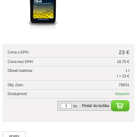
23 €
Cena s DPH:
Cena bez DPH:
18,70 €
Obsah balenia:
1 l
l = 23 €
Obj. čislo:
79831
Dostupnosť:
Skladom
Pridať do košíka
ks
POPIS