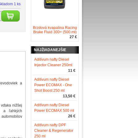
Skladom 1 ks
Brzdová kvapalina Racing
Brake Fluid 300+ (500 ml)
27 €
NAJŽIADANEJŠIE
Aditívum nafty Diesel
Injector Cleaner 250ml
11 €
Aditívum nafty Diesel
revodoviek a
Power ECOMAX - One
Shot Boost 250 ml
13,50 €
Aditívum nafty Diesel
ý vďaka nižšej
Power ECOMAX 500 ml
ch a ľahkých
26 €
v automobilov
Aditívum nafty DPF
Cleaner & Regenerator
250 ml