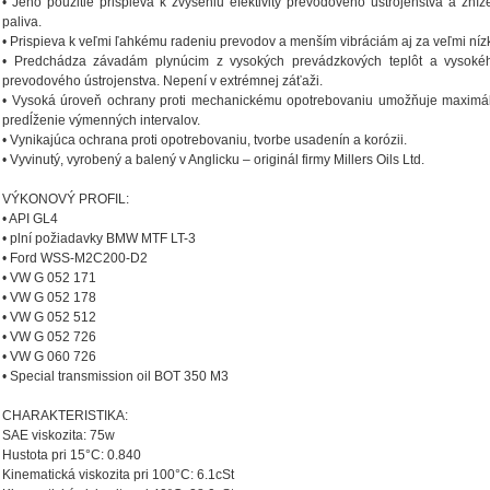
• Jeho použitie prispieva k zvýšeniu efektivity prevodového ústrojenstva a zníž
paliva.
• Prispieva k veľmi ľahkému radeniu prevodov a menším vibráciám aj za veľmi nízk
• Predchádza závadám plynúcim z vysokých prevádzkových teplôt a vysoké
prevodového ústrojenstva. Nepení v extrémnej záťaži.
• Vysoká úroveň ochrany proti mechanickému opotrebovaniu umožňuje maximál
predĺženie výmenných intervalov.
• Vynikajúca ochrana proti opotrebovaniu, tvorbe usadenín a korózii.
• Vyvinutý, vyrobený a balený v Anglicku – originál firmy Millers Oils Ltd.
VÝKONOVÝ PROFIL:
• API GL4
• plní požiadavky BMW MTF LT-3
• Ford WSS-M2C200-D2
• VW G 052 171
• VW G 052 178
• VW G 052 512
• VW G 052 726
• VW G 060 726
• Special transmission oil BOT 350 M3
CHARAKTERISTIKA:
SAE viskozita: 75w
Hustota pri 15°C: 0.840
Kinematická viskozita pri 100°C: 6.1cSt