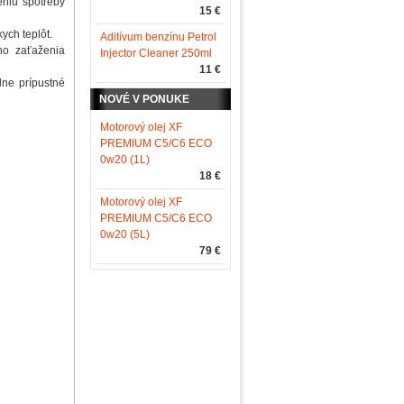
eniu spotreby
15 €
ych teplôt.
Aditívum benzínu Petrol
ho zaťaženia
Injector Cleaner 250ml
11 €
ne prípustné
NOVÉ V PONUKE
Motorový olej XF
PREMIUM C5/C6 ECO
0w20 (1L)
18 €
Motorový olej XF
PREMIUM C5/C6 ECO
0w20 (5L)
79 €