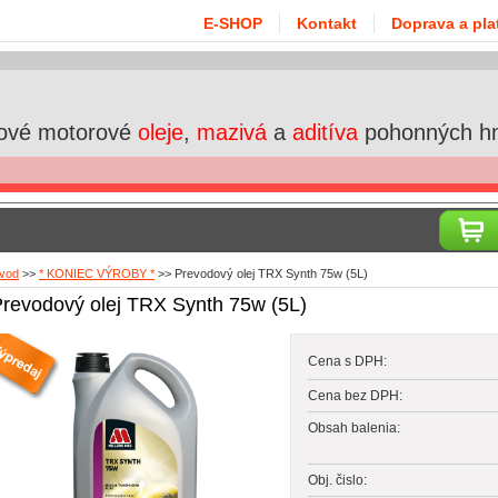
E-SHOP
Kontakt
Doprava a pla
ové motorové
oleje
,
mazivá
a
aditíva
pohonných h
vod
>>
* KONIEC VÝROBY *
>>
Prevodový olej TRX Synth 75w (5L)
revodový olej TRX Synth 75w (5L)
Cena s DPH:
Cena bez DPH:
Obsah balenia:
Obj. čislo: