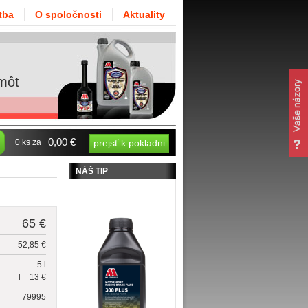
tba
O spoločnosti
Aktuality
môt
0,00 €
0 ks za
prejsť k pokladni
NÁŠ TIP
65 €
52,85 €
5 l
l = 13 €
79995