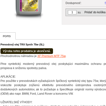
Dostupnosť:
Pridať do košíka
ks
POPIS
Prevodový olej TRX Synth 75w (5L)
Výroba tohto produktu je ukončená.
Plnohodnotnou náhradou je
XF Premium MTF 75w
.
Plne syntetický moderný prevodový olej poskytujúci maximálnu ochranu p
prispieva k sníženiu spotreby paliva.
APLIKÁCIE:
Pre použitie v prevodovkách vyžadujúcich špičkový syntetický olej typu 75w, ktor
viskozite poskytuje zvýšenú efektivitu prevodového ústrojenstva osobný
dodávkových automobilov, ak to požaduje a špecifikuje originál normy výrobco
(OEM) ako napr. BMW, Ford, Land Rover a koncernu VW.
UŽIVATELSKÉ VÝHODY: