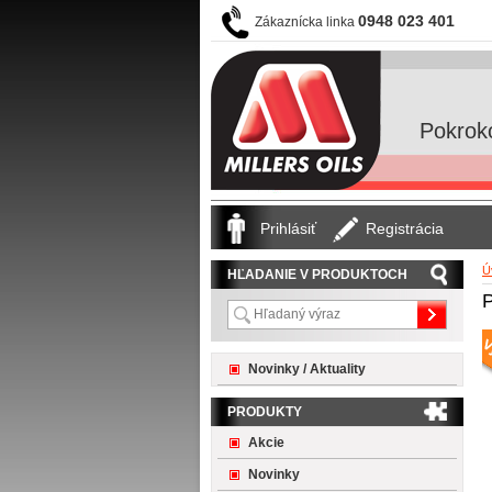
0948 023 401
Zákaznícka linka
Pokrok
Prihlásiť
Registrácia
Ú
HĽADANIE V PRODUKTOCH
P
Novinky / Aktuality
PRODUKTY
Akcie
Novinky