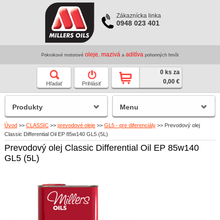
Zákaznícka linka
0948 023 401
oleje
mazivá
aditíva
Pokrokové motorové
,
a
pohonných hmôt
0 ks za
0,00 €
Hľadať
Prihlásiť
Produkty
Menu
Úvod
>>
CLASSIC
>>
prevodové oleje
>>
GL5 - pre diferenciály
>>
Prevodový olej
Classic Differential Oil EP 85w140 GL5 (5L)
Prevodový olej Classic Differential Oil EP 85w140
GL5 (5L)