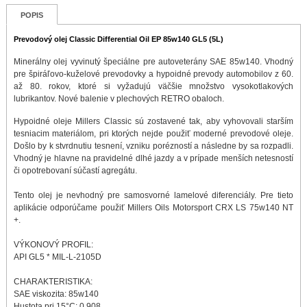
POPIS
Prevodový olej Classic Differential Oil EP 85w140 GL5 (5L)
Minerálny olej vyvinutý špeciálne pre autoveterány SAE 85w140. Vhodný
pre špiráľovo-kuželové prevodovky a hypoidné prevody automobilov z 60.
až 80. rokov, ktoré si vyžadujú väčšie množstvo vysokotlakových
lubrikantov. Nové balenie v plechových RETRO obaloch.
Hypoidné oleje Millers Classic sú zostavené tak, aby vyhovovali starším
tesniacim materiálom, pri ktorých nejde použiť moderné prevodové oleje.
Došlo by k stvrdnutiu tesnení, vzniku porézností a následne by sa rozpadli.
Vhodný je hlavne na pravidelné dlhé jazdy a v prípade menších netesností
či opotrebovaní súčastí agregátu.
Tento olej je nevhodný pre samosvorné lamelové diferenciály. Pre tieto
aplikácie odporúčame použiť Millers Oils Motorsport CRX LS 75w140 NT
+.
VÝKONOVÝ PROFIL:
API GL5 * MIL-L-2105D
CHARAKTERISTIKA:
SAE viskozita: 85w140
Hustota pri 15°C: 0.908