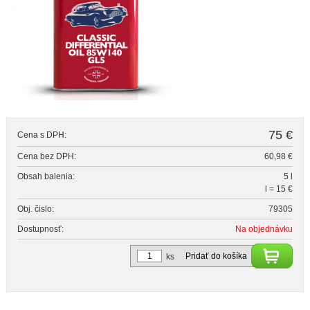
75 €
Cena s DPH:
Cena bez DPH:
60,98 €
Obsah balenia:
5 l
l = 15 €
Obj. čislo:
79305
Dostupnosť:
Na objednávku
Pridať do košíka
ks